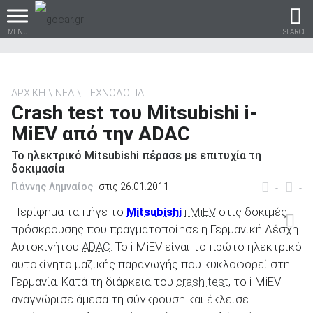
MENU
SEARCH
ΑΡΧΙΚΗ
ΝΕΑ
ΤΕΧΝΟΛΟΓΙΑ
Crash test του Mitsubishi i-
Βρες τα πάντα για το
MiEV από την ADAC
αυτοκίνητο!
Το ηλεκτρικό Mitsubishi πέρασε με επιτυχία τη
δοκιμασία
Γιάννης Λημναίος
στις 26.01.2011
-
-
βρες το!
Περίφημα τα πήγε το
Mitsubishi
i-MiEV
στις δοκιμές
πρόσκρουσης που πραγματοποίησε η Γερμανική Λέσχη
Αυτοκινήτου
ADAC
. Το i-MiEV είναι το πρώτο ηλεκτρικό
αυτοκίνητο μαζικής παραγωγής που κυκλοφορεί στη
Γερμανία. Κατά τη διάρκεια του
crash test
, το i-MiEV
Καινούρια
αναγνώρισε άμεσα τη σύγκρουση και έκλεισε