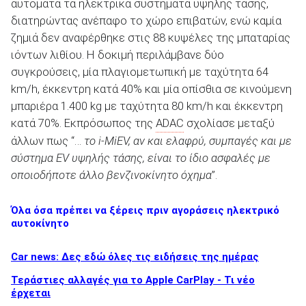
αυτόματα τα ηλεκτρικά συστήματα υψηλής τάσης,
διατηρώντας ανέπαφο το χώρο επιβατών, ενώ καμία
ζημιά δεν αναφέρθηκε στις 88 κυψέλες της μπαταρίας
ιόντων λιθίου. Η δοκιμή περιλάμβανε δύο
συγκρούσεις, μία πλαγιομετωπική με ταχύτητα 64
ΑΝΑΖΗΤΗΣΗ
km/h, έκκεντρη κατά 40% και μία οπίσθια σε κινούμενη
μπαριέρα 1.400 kg με ταχύτητα 80 km/h και έκκεντρη
Μεταχειρισμένα
κατά 70%. Εκπρόσωπος της
ADAC
σχολίασε μεταξύ
άλλων πως “…
το
i
-
MiEV
, αν και ελαφρύ, συμπαγές και με
σύστημα
EV
υψηλής τάσης, είναι το ίδιο ασφαλές με
οποιοδήποτε άλλο βενζινοκίνητο όχημα
”.
Όλα όσα πρέπει να ξέρεις πριν αγοράσεις ηλεκτρικό
ΑΝΑΖΗΤΗΣΗ
αυτοκίνητο
Επιχειρήσεις
Car news: Δες εδώ όλες τις ειδήσεις της ημέρας
Τεράστιες αλλαγές για το Apple CarPlay - Τι νέο
έρχεται