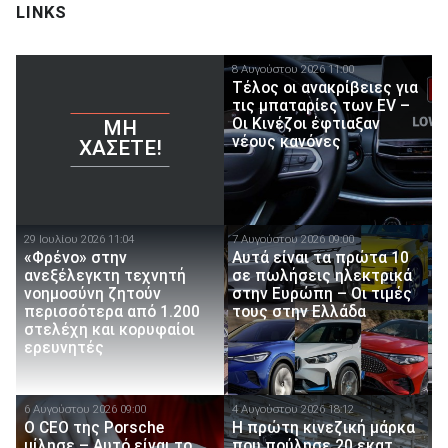
LINKS
8 Αυγούστου 2026 11:00
Τέλος οι ανακρίβειες για
τις μπαταρίες των EV –
Οι Κινέζοι έφτιαξαν
ΜΗ
νέους κανόνες
ΧΆΣΕΤΕ!
29 Ιουλίου 2026 11:04
7 Αυγούστου 2026 09:00
«Φρένο» στην
Αυτά είναι τα πρώτα 10
ανεξέλεγκτη τεχνητή
σε πωλήσεις ηλεκτρικά
νοημοσύνη ζητούν
στην Ευρώπη – Οι τιμές
περισσότερα από 1.200
τους στην Ελλάδα
στελέχη και κορυφαίοι
ερευνητές
6 Αυγούστου 2026 09:00
4 Αυγούστου 2026 18:12
Ο CEO της Porsche
Η πρώτη κινεζική μάρκα
μίλησε – Αυτό είναι το
που πούλησε 20 εκατ.