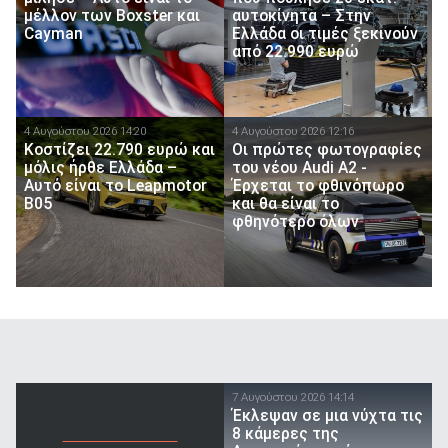
μέλλον των Boxster και
αυτοκίνητα – Στην
Cayman
Ελλάδα οι τιμές ξεκινούν
από 22.990 ευρώ
4 Αυγούστου 2026 14:20
4 Αυγούστου 2026 12:16
Κοστίζει 22.790 ευρώ και
Οι πρώτες φωτογραφίες
μόλις ήρθε Ελλάδα –
του νέου Audi A2 -
Αυτό είναι το Leapmotor
Έρχεται το φθινόπωρο
B05
και θα είναι το
φθηνότερο όλων
7 Αυγούστου 2026 14:14
Έκλεψαν σε μια νύχτα τις
8 κάμερες της