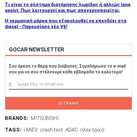
Tι είναι το σύστημα διατήρησης λωρίδας ή αλλιώς lane
assist; Πως λειτουργεί και πως απενεργοποιείται;
Η γερμανική μάρκα που εξακολουθεί να επενδύει στα
ΑΝΑΖΗΤΗΣΗ
diesel - Παρουσίασε νέο V6!
GOCAR NEWSLETTER
Σου άρεσε το θέμα που διάβασες; Συμπλήρωσε το e-mail
σου για να σου στέλνουμε κάθε εβδομάδα τα καλύτερα!
ΕΓΓΡΑΦΗ
BRANDS:
MITSUBISHI
TAGS:
i-MiEV
crash test
ADAC
ηλεκτρικό