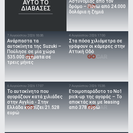
Αστυνομίας από τον
AYTO TO
δρόμο – Πάνω από 24.000
ΔΙΑΒΑΣΕΣ
δολάρια η ζημιά
7 Αυγούστου 2026 18:08
4 Αυγούστου 2026 17:00
Ανάρπαστα τα
Στα πόσα χιλιόμετρα σε
αυτοκίνητα της Suzuki –
γράφουν οι κάμερες στην
Πούλησε σε μία χώρα
Αττική Οδό
535.000 οχήματα σε
τρεις μήνες
6 Αυγούστου 2026 17:07
7 Αυγούστου 2026 15:38
To αυτοκίνητο που
Ετοιμοπαράδοτο το Νο1
αγοράζουν κατά χιλιάδες
pick-up της αγοράς – Το
στην Αγγλία - Στην
αποκτάς και με leasing
Ελλάδα κοστίζει 21.528
από 378 ευρώ
ευρώ