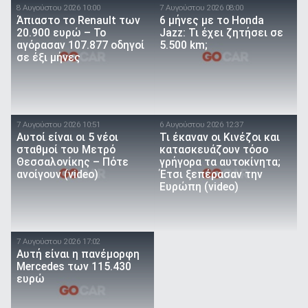
8 Αυγούστου 2026 10:00
7 Αυγούστου 2026 08:00
Άπιαστο το Renault των
6 μήνες με το Honda
20.900 ευρώ – Το
Jazz: Τι έχει ζητήσει σε
αγόρασαν 107.877 οδηγοί
5.500 km;
σε έξι μήνες
7 Αυγούστου 2026 10:51
6 Αυγούστου 2026 12:37
Αυτοί είναι οι 5 νέοι
Τι έκαναν οι Κινέζοι και
σταθμοί του Μετρό
κατασκευάζουν τόσο
Θεσσαλονίκης – Πότε
γρήγορα τα αυτοκίνητα;
ανοίγουν (video)
Έτσι ξεπέρασαν την
Ευρώπη (video)
7 Αυγούστου 2026 17:02
Αυτή είναι η πανέμορφη
Mercedes των 115.430
ευρώ