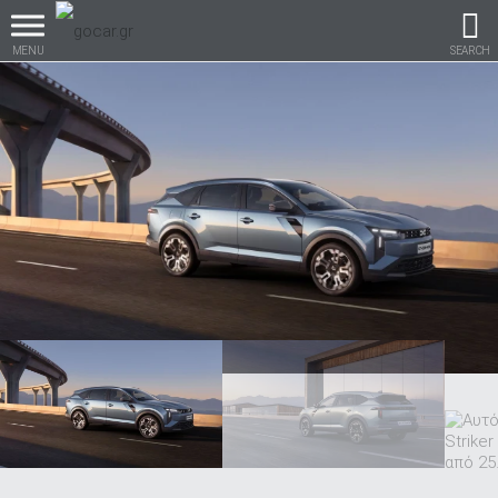
MENU
SEARCH
Βρες τα πάντα για το
αυτοκίνητο!
βρες το!
Καινούρια