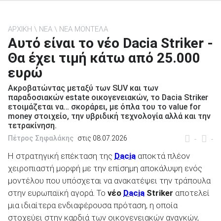
ΑΡΧΙΚΗ
ΝΕΑ
ΝΕΑ ΜΟΝΤΕΛΑ
Αυτό είναι το νέο Dacia Striker -
Θα έχει τιμή κάτω από 25.000
ΑΝΑΖΗΤΗΣΗ
ευρώ
Μεταχειρισμένα
Ακροβατώντας μεταξύ των SUV και των
παραδοσιακών estate οικογενειακών, το Dacia Striker
ετοιμάζεται να… σκοράρει, με όπλα του το value for
money στοιχείο, την υβριδική τεχνολογία αλλά και την
τετρακίνηση.
Πέτρος Σηφαλάκης
στις 08.07.2026
-
-
Η στρατηγική επέκταση της
Dacia
αποκτά πλέον
ΑΝΑΖΗΤΗΣΗ
χειροπιαστή μορφή με την επίσημη αποκάλυψη ενός
μοντέλου που υπόσχεται να ανακατέψει την τράπουλα
Επιχειρήσεις
στην ευρωπαϊκή αγορά. Το
νέο
Dacia
Striker
αποτελεί
μια ιδιαίτερα ενδιαφέρουσα πρόταση, η οποία
στοχεύει στην καρδιά των οικογενειακών αναγκών,