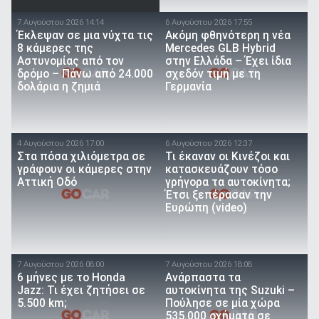
7 Αυγούστου 2026 14:14
6 Αυγούστου 2026 17:55
Έκλεψαν σε μια νύχτα τις
Ακόμη φθηνότερη η νέα
8 κάμερες της
Mercedes GLB Hybrid
Αστυνομίας από τον
στην Ελλάδα – Έχει ίδια
δρόμο – Πάνω από 24.000
σχεδόν τιμή με τη
δολάρια η ζημιά
Γερμανία
4 Αυγούστου 2026 17:00
6 Αυγούστου 2026 12:37
Στα πόσα χιλιόμετρα σε
Τι έκαναν οι Κινέζοι και
γράφουν οι κάμερες στην
κατασκευάζουν τόσο
Αττική Οδό
γρήγορα τα αυτοκίνητα;
Έτσι ξεπέρασαν την
Ευρώπη (video)
7 Αυγούστου 2026 08:00
7 Αυγούστου 2026 18:08
6 μήνες με το Honda
Ανάρπαστα τα
Jazz: Τι έχει ζητήσει σε
αυτοκίνητα της Suzuki –
5.500 km;
Πούλησε σε μία χώρα
535.000 οχήματα σε