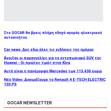
Στο GOCAR θα βρεις πλήρη οδηγό αγοράς ηλεκτρικού
αυτοκινήτου
Car news: Δες εδώ όλες τις ειδήσεις της ημέρας
Άνοιξαν οι παραγγελίες για το εντυπωσιακό SUV της
Huawei - Οι πρώτες τιμές στην Κίνα
Αυτή είναι η πανέμορφη Mercedes των 115.430 ευρώ
Νέο Video: Δοκιμάζουμε το Renault 4 E-TECH ELECTRIC
150 PS
GOCAR NEWSLETTER