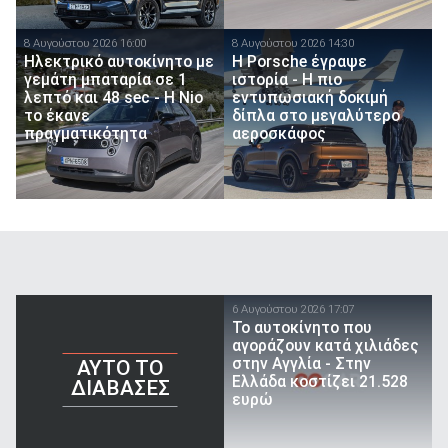
8 Αυγούστου 2026 16:00
8 Αυγούστου 2026 14:30
Ηλεκτρικό αυτοκίνητο με
H Porsche έγραψε
γεμάτη μπαταρία σε 1
ιστορία - H πιο
λεπτό και 48 sec - Η Nio
εντυπωσιακή δοκιμή
το έκανε
δίπλα στο μεγαλύτερο
πραγματικότητα
αεροσκάφος
6 Αυγούστου 2026 17:07
To αυτοκίνητο που
αγοράζουν κατά χιλιάδες
στην Αγγλία - Στην
AYTO TO
Ελλάδα κοστίζει 21.528
ΔΙΑΒΑΣΕΣ
ευρώ