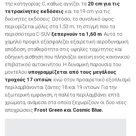
της κατηγορίας C, καθώς αγγίζει τα
20
cm
για τις
τετρακίνητες εκδόσεις
και τα 19 cm για τις
δικίνητες εκδόσεις. Ωστόσο, το συνολικό ύψος
περιορίζεται μόλις στα 1,53 m, τη στιγμή που τα
περισσότερα C-SUV
ξεπερνούν τα 1,60
m
. Αυτό το
χαμηλό προφίλ εξασφαλίζει εξαιρετική αεροδυναμική
απόδοση, σταθερότητα στις υψηλές ταχύτητες και
οδηγική αίσθηση που πλησιάζει εκείνη ενός κανονικού
επιβατικού αυτοκινήτου. Η δυναμική παρουσία του
μοντέλου
υπογραμμίζεται από τους μεγάλους
τροχούς 17 ιντσών
, ενώ στον προαιρετικό εξοπλισμό
περιλαμβάνονται ζάντες 18 και 19 ιντσών. Για την
εξωτερική εμφάνιση, η παλέτα περιλαμβάνει επτά
χρώματα, ανάμεσα στα οποία ξεχωρίζουν οι δύο νέες
αποχρώσεις
Frost
Green
και Cosmic
Blue
.