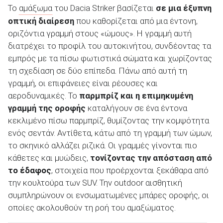
Το
αμάξωμα
του Dacia Striker βασίζεται
σε μια έξυπνη
οπτική διαίρεση
που καθορίζεται από μια έντονη,
οριζόντια γραμμή στους «ώμους». Η γραμμή αυτή
διατρέχει το προφίλ του αυτοκινήτου, συνδέοντας τα
εμπρός με τα πίσω φωτιστικά σώματα και χωρίζοντας
τη σχεδίαση σε δύο επίπεδα. Πάνω από αυτή τη
γραμμή, οι επιφάνειες είναι ρέουσες και
αεροδυναμικές. Το
παρμπρίζ και η επιμηκυμένη
γραμμή της οροφής
καταλήγουν σε ένα έντονα
κεκλιμένο πίσω παρμπρίζ, θυμίζοντας την κομψότητα
ενός σεντάν. Αντίθετα, κάτω από τη γραμμή των ώμων,
το σκηνικό αλλάζει ριζικά. Οι γραμμές γίνονται πιο
κάθετες και μυώδεις,
τονίζοντας την απόσταση από
το έδαφος
, στοιχεία που προέρχονται ξεκάθαρα από
την κουλτούρα των SUV. Την outdoor αισθητική
συμπληρώνουν οι ενσωματωμένες μπάρες οροφής, οι
οποίες ακολουθούν τη ροή του αμαξώματος.