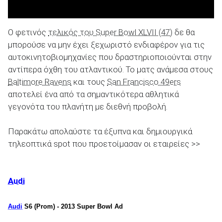
Ο φετινός
τελικός του Super Bowl XLVII (47)
δε θα
μπορούσε να μην έχει ξεχωριστό ενδιαφέρον για τις
αυτοκινητοβιομηχανίες που δραστηριοποιούνται στην
ΑΝΑΖΗΤΗΣΗ
αντίπερα όχθη του ατλαντικού. Το ματς ανάμεσα στους
Baltimore Ravens
και τους
San Francisco 49ers
Μεταχειρισμένα
αποτελεί ένα από τα σημαντικότερα αθλητικά
γεγονότα του πλανήτη με διεθνή προβολή.
Παρακάτω απολαύστε τα έξυπνα και δημιουργικά
τηλεοπτικά spot που προετοίμασαν οι εταιρείες >>
ΑΝΑΖΗΤΗΣΗ
Audi
Επιχειρήσεις
Audi
S6 (Prom) - 2013 Super Bowl Ad