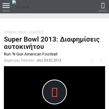
MENU
SEARCH
ΑΡΧΙΚΗ
ΝΕΑ
ΕΙΔΗΣΕΙΣ
Super Bowl 2013: Διαφημίσεις
Βρες τα πάντα για το
αυτοκινήτου
αυτοκίνητο!
Run 'N Gun American Football
Δημήτρης Παππάς
στις 03.02.2013
-
-
βρες το!
Καινούρια