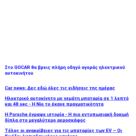
Στο GOCAR θα βρεις πλήρη οδηγό αγοράς ηλεκτρικού
αυτοκινήτου
Car news: Δες εδώ όλες τις ειδήσεις της ημέρας
Ηλεκτρικό αυτοκίνητο με γεμάτη μπαταρία σε 1 λεπτό
και 48 sec - Η Nio το έκανε πραγματικότητα
H Porsche έγραψε ιστορία - H πιο εντυπωσιακή δοκιμή
δίπλα στο μεγαλύτερο αεροσκάφος
Τέλος οι ανακρίβειες για τις μπαταρίες των EV – Οι