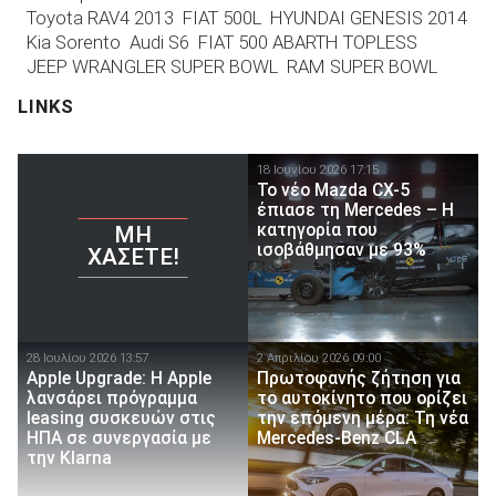
Toyota RAV4 2013
FIAT 500L
HYUNDAI GENESIS 2014
Kia Sorento
Audi S6
FIAT 500 ABARTH TOPLESS
JEEP WRANGLER SUPER BOWL
RAM SUPER BOWL
LINKS
18 Ιουνίου 2026 17:15
Το νέο Mazda CX-5
έπιασε τη Mercedes – Η
κατηγορία που
ΜΗ
ισοβάθμησαν με 93%
ΧΆΣΕΤΕ!
28 Ιουλίου 2026 13:57
2 Απριλίου 2026 09:00
Apple Upgrade: Η Apple
Πρωτοφανής ζήτηση για
λανσάρει πρόγραμμα
το αυτοκίνητο που ορίζει
leasing συσκευών στις
την επόμενη μέρα: Τη νέα
ΗΠΑ σε συνεργασία με
Mercedes-Benz CLA
την Klarna