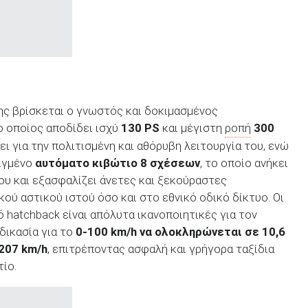
ης βρίσκεται ο γνωστός και δοκιμασμένος
 ο οποίος αποδίδει ισχύ
130
PS
και μέγιστη
ροπή
300
ι για την πολιτισμένη και αθόρυβη λειτουργία του, ενώ
λιγμένο
αυτόματο κιβώτιο 8 σχέσεων
, το οποίο ανήκει
ου και εξασφαλίζει άνετες και ξεκούραστες
ού αστικού ιστού όσο και στο εθνικό οδικό δίκτυο. Οι
 hatchback είναι απόλυτα ικανοποιητικές για τον
δικασία για το
0-100
km
/h
να ολοκληρώνεται σε 10,6
207
km
/h
, επιτρέποντας ασφαλή και γρήγορα ταξίδια
ίο.