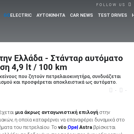
FOLLOW US
GO
ELECTRIC
ΑΥΤΟΚΙΝΗΤΑ
CAR NEWS
TEST DRIVES
Βρες τα πάντα για το αυτοκίνητο!
στην Ελλάδα - Στάνταρ αυτόματο
η 4,9 lt / 100 km
κείνους που ζητούν πετρελαιοκινητήρα, συνδυάζεται
ισμού και προσφέρεται αποκλειστικά ως αυτόματο.
-
-
δέχεται
μια άκρως ανταγωνιστική επιλογή
στην
ακών, η οποία καταφέρνει να επαναφέρει δυναμικά στο
ήματα του πετρελαίου. Το
νέο
Opel
Astra
βρίσκεται