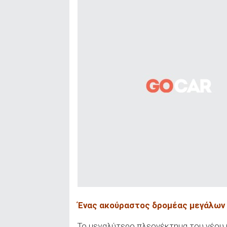
Ένας ακούραστος δρομέας μεγάλω
Το μεγαλύτερο πλεονέκτημα του νέου O