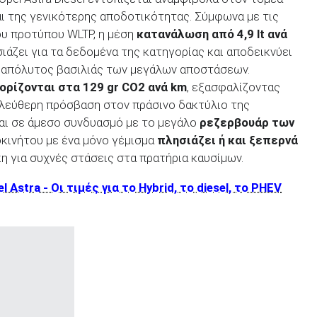
ι της γενικότερης αποδοτικότητας. Σύμφωνα με τις
υ προτύπου WLTP, η μέση
κατανάλωση από 4,9
lt
ανά
ιάζει για τα δεδομένα της κατηγορίας και αποδεικνύει
ο απόλυτος βασιλιάς των μεγάλων αποστάσεων.
ρίζονται στα 129
gr
CO
2 ανά km
, εξασφαλίζοντας
ελεύθερη πρόσβαση στον πράσινο δακτύλιο της
αι σε άμεσο συνδυασμό με το μεγάλο
ρεζερβουάρ των
οκινήτου με ένα μόνο γέμισμα
πλησιάζει ή και ξεπερνά
κη για συχνές στάσεις στα πρατήρια καυσίμων.
 Astra - Οι τιμές για το Hybrid, το diesel, το PHEV