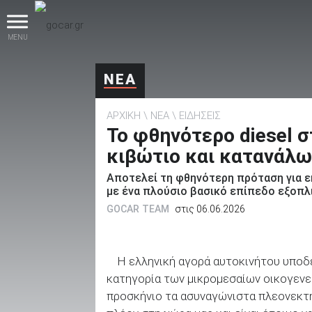
MENU
ΝΕΑ
ΑΡΧΙΚΗ
ΝΕΑ
ΕΙΔΗΣΕΙΣ
Το φθηνότερο diesel 
κιβώτιο και κατανάλωσ
Αποτελεί τη φθηνότερη πρόταση για ε
βρες το!
με ένα πλούσιο βασικό επίπεδο εξοπλ
GOCAR TEAM
στις 06.06.2026
Η ελληνική αγορά αυτοκινήτου υπο
Καινούρια
κατηγορία των μικρομεσαίων οικογενει
προσκήνιο τα ασυναγώνιστα πλεονεκτ