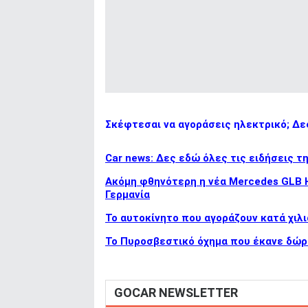
Σκέφτεσαι να αγοράσεις ηλεκτρικό; Δες
Car news: Δες εδώ όλες τις ειδήσεις τ
Ακόμη φθηνότερη η νέα Mercedes GLB Hy
Γερμανία
To αυτοκίνητο που αγοράζουν κατά χιλι
Το Πυροσβεστικό όχημα που έκανε δώρ
GOCAR NEWSLETTER