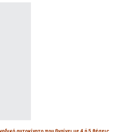
οναδικό αυτοκίνητο που βγαίνει με 4 ή 5 θέσεις