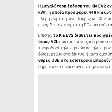
Η
μεγαλύτερη έκδοση του
Kia
EV
2 ο
kWh
, η οποία προσφέρει 448 km
αυτ
πλήρη φόρτιση είναι 5 ώρες και 35 λεπ
ώρες. Σε ταχυφορτιστή DC απαιτούνται
Επίσης,
το
Kia
EV
2 διαθέτει προηγμέν
όπως V
2L
(επιτρέπει να χρησιμοποιήσ
τροφοδοσία ηλεκτρικών και ηλεκτρον
δώσει ρεύμα στο δίκτυο, έναντι αμοιβ
θύρες
USB
στο εσωτερικό μπορούν ν
σημαίνει ότι είναι ικανές να τροφοδοτ