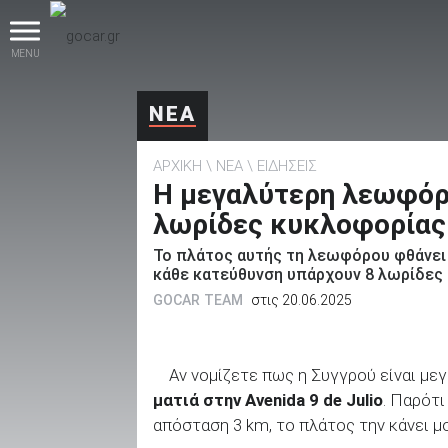
MENU
ΝΕΑ
ΑΡΧΙΚΗ
ΝΕΑ
ΕΙΔΗΣΕΙΣ
Η μεγαλύτερη λεωφόρο
λωρίδες κυκλοφορίας
Το πλάτος αυτής τη λεωφόρου φθάνει 
βρες το!
κάθε κατεύθυνση υπάρχουν 8 λωρίδες κ
GOCAR TEAM
στις 20.06.2025
Αν νομίζετε πως η Συγγρού είναι με
Καινούρια
ματιά στην Avenida 9 de Julio
. Παρότι
απόσταση 3 km, το πλάτος την κάνει μ