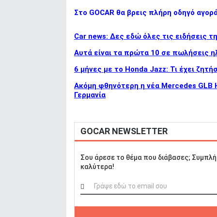
Στο GOCAR θα βρεις πλήρη οδηγό αγορ
Car news: Δες εδώ όλες τις ειδήσεις τ
Αυτά είναι τα πρώτα 10 σε πωλήσεις η
6 μήνες με το Honda Jazz: Τι έχει ζητήσ
Ακόμη φθηνότερη η νέα Mercedes GLB Hy
Γερμανία
GOCAR NEWSLETTER
Σου άρεσε το θέμα που διάβασες; Συμπλή
καλύτερα!