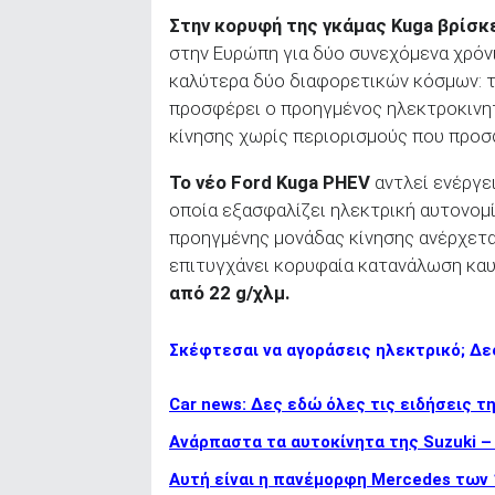
Στην κορυφή της γκάμας Kuga βρίσκε
στην Ευρώπη για δύο συνεχόμενα χρόνι
καλύτερα δύο διαφορετικών κόσμων: τ
προσφέρει ο προηγμένος ηλεκτροκινητ
κίνησης χωρίς περιορισμούς που προσφ
To νέο Ford Kuga PHEV
αντλεί ενέργει
οποία εξασφαλίζει ηλεκτρική αυτονομί
προηγμένης μονάδας κίνησης ανέρχεται 
επιτυγχάνει κορυφαία κατανάλωση κα
από 22 g/χλμ.
Σκέφτεσαι να αγοράσεις ηλεκτρικό; Δες
Car news: Δες εδώ όλες τις ειδήσεις τ
Ανάρπαστα τα αυτοκίνητα της Suzuki –
Αυτή είναι η πανέμορφη Mercedes των