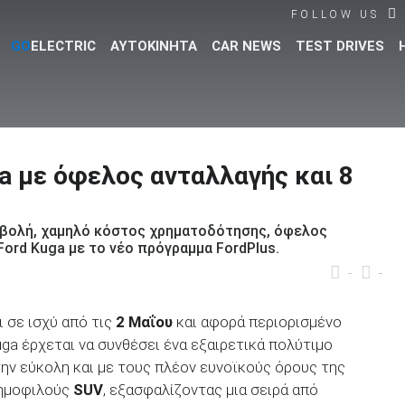
FOLLOW US
GO
ELECTRIC
ΑΥΤΟΚΙΝΗΤΑ
CAR NEWS
TEST DRIVES
Βρες τα πάντα για το αυτοκίνητο!
a με όφελος ανταλλαγής και 8
βολή, χαμηλό κόστος χρηματοδότησης, όφελος
Ford Kuga με το νέο πρόγραμμα FordPlus.
-
-
ι σε ισχύ από τις
2 Μαΐου
και αφορά περιορισμένο
a έρχεται να συνθέσει ένα εξαιρετικά πολύτιμο
την εύκολη και με τους πλέον ευνοϊκούς όρους της
ημοφιλούς
SUV
, εξασφαλίζοντας μια σειρά από