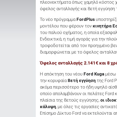
πλεονεκτήματα όπως χαμηλό κόστος χ
όφελος ανταλλαγής και 8ετή εγγύηση
Το νέο πρόγραμμα
FordPlus
υποστηρίζε
ΑΝΑΖΗΤΗΣΗ
μοντέλου που φέρουν τον
κινητήρα E
του παλιού οχήματος, η οποία εξασφαλ
Μεταχειρισμένα
Ενδεικτικά, η τιμή αγοράς για την πλο
τροφοδοτείται από τον προηγμένο βε
διαμορφώνεται με το όφελος ανταλλα
Όφελος ανταλλαγής 2.141€ και 8 χρ
ΑΝΑΖΗΤΗΣΗ
Η απόκτηση του νέου
Ford Kuga
μέσω 
την κορυφαία
8ετή εγγύηση
της Ford P
Επιχειρήσεις
ακόμα περισσότερο το ήδη υψηλό αίσθ
οποίο απολαμβάνουν οι πελάτες Ford κα
πλαίσια της 8ετούς εγγύησης,
οι ιδιο
κάλυψη
, με όλες τις εργασίες αντικ
Επίσημο Δίκτυο Ford να εκτελούνται α