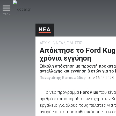
MENU
ΝΕΑ
ΑΡΧΙΚΗ
ΝΕΑ
ΕΙΔΗΣΕΙΣ
Απόκτησε το Ford Kug
χρόνια εγγύηση
Εύκολη απόκτηση με προσιτή προκατα
βρες το!
ανταλλαγής και εγγύηση 8 ετών για το 
Παναγιώτης Κατσαφάδος
στις 16.05.2023
Το νέο πρόγραμμα
FordPlus
που είνα
αριθμό ετοιμοπαράδοτων οχημάτων Kug
Καινούρια
εργαλείο για όλους τους πελάτες για 
αγοράς απόκτηση κάθε έκδοσης του δ