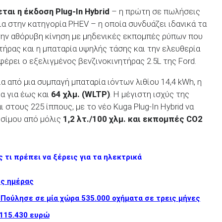
ται η έκδοση Plug-In Hybrid
– η πρώτη σε πωλήσεις
α στην κατηγορία PHEV – η οποία συνδυάζει ιδανικά τα
ην αθόρυβη κίνηση με μηδενικές εκπομπές ρύπων που
ήρας και η μπαταρία υψηλής τάσης και την ελευθερία
έρει ο εξελιγμένος βενζινοκινητήρας 2.5L της Ford.
α από μια συμπαγή μπαταρία ιόντων λιθίου 14,4 kWh, η
α για έως και
64 χλμ. (WLTP)
. Η μέγιστη ισχύς της
στους 225 ίππους, με το νέο Kuga Plug-In Hybrid να
υσίμου από μόλις
1,2 λτ./100 χλμ. και εκπομπές CO2
 τι πρέπει να ξέρεις για τα ηλεκτρικά
ης ημέρας
 Πούλησε σε μία χώρα 535.000 οχήματα σε τρεις μήνες
 115.430 ευρώ