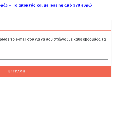
ράς – Το αποκτάς και με leasing από 378 ευρώ
ρωσε το e-mail σου για να σου στέλνουμε κάθε εβδομάδα τα
ΕΓΓΡΑΦΗ