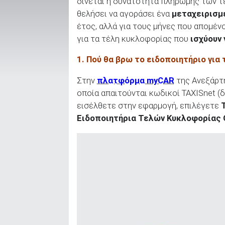
δίνεται η δυνατότητα πληρωμής των τ
θελήσει να αγοράσει ένα
μεταχειρισμέ
έτος, αλλά για τους μήνες που απομέν
για τα τέλη κυκλοφορίας που
ισχύουν 
ΑΝΑΖΗΤΗΣΗ
1. Πού θα βρω το ειδοποιητήριο για
Μεταχειρισμένα
Στην
πλατφόρμα myCAR
της Ανεξάρτ
οποία απαιτούνται κωδικοί TAXISnet (
εισέλθετε στην εφαρμογή, επιλέγετε
Ειδοποιητήρια Τελών Κυκλοφορίας
ΑΝΑΖΗΤΗΣΗ
Επιχειρήσεις