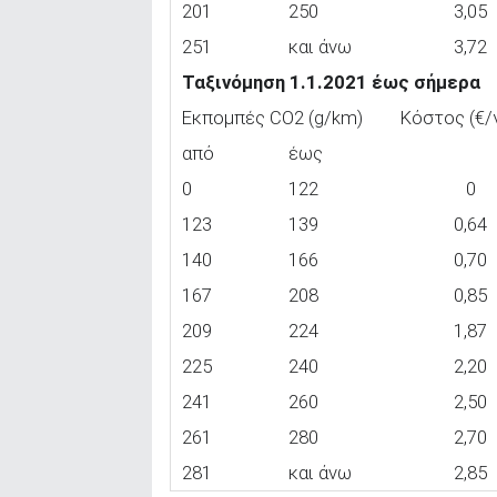
201
250
3,05
251
και άνω
3,72
Ταξινόμηση 1.1.2021 έως σήμερα
Εκπομπές CO2 (g/km)
Κόστος (€/γ
από
έως
0
122
0
123
139
0,64
140
166
0,70
167
208
0,85
209
224
1,87
225
240
2,20
241
260
2,50
261
280
2,70
281
και άνω
2,85