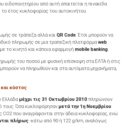
του ειδοποιητηρίου από αυτή απαιτείται η πινακίδα
 το έτος κυκλοφορίας του αυτοκινήτου.
ωμής σε τράπεζα αλλά και
QR Code
. Έτσι μπορούν να
ωδικό πληρωμής σε μια τραπεζική πλατφόρμα
web
 με το κινητό και κάποια εφαρμογή
mobile banking
.
ληρωμής του ποσού με φυσική επίσκεψη στα ΕΛΤΑ ή στις
 μπορούν να πληρωθούν και στα αυτόματα μηχανήματα,
 και κόστος
ην Ελλάδα
μέχρι τις 31 Οκτωβρίου 2010
πληρώνουν
μό τους. Όσα κυκλοφόρησαν
μετά την 1η Νοεμβρίου
ές CO2 που αναγράφονται στην άδεια κυκλοφορίας, ενώ
νται πλήρως
-κάτω από 90 ή 122 g/km, αναλόγως