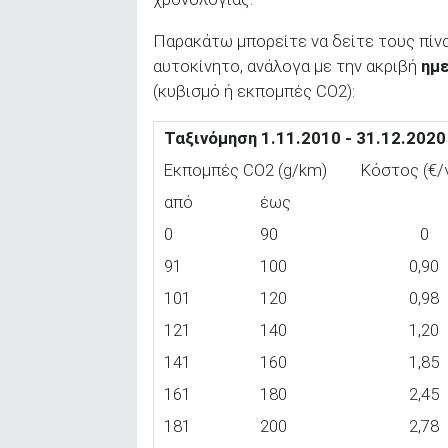
Παρακάτω μπορείτε να δείτε τους πίν
αυτοκίνητο, ανάλογα με την ακριβή
ημε
(κυβισμό ή εκπομπές CO2):
Ταξινόμηση 1.11.2010 - 31.12.2020
Εκπομπές CO2 (g/km)
Κόστος (€/γ
από
έως
0
90
0
91
100
0,90
101
120
0,98
121
140
1,20
141
160
1,85
161
180
2,45
181
200
2,78