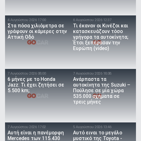
4 Αυγούστου 2026 17:00
6 Αυγούστου 2026 12:37
Στα πόσα χιλιόμετρα σε
Τι έκαναν οι Κινέζοι και
γράφουν οι κάμερες στην
κατασκευάζουν τόσο
Αττική Οδό
γρήγορα τα αυτοκίνητα;
Έτσι ξεπέρασαν την
Ευρώπη (video)
7 Αυγούστου 2026 08:00
7 Αυγούστου 2026 18:08
6 μήνες με το Honda
Ανάρπαστα τα
Jazz: Τι έχει ζητήσει σε
αυτοκίνητα της Suzuki –
5.500 km;
Πούλησε σε μία χώρα
535.000 οχήματα σε
τρεις μήνες
7 Αυγούστου 2026 17:02
5 Αυγούστου 2026 13:46
Αυτή είναι η πανέμορφη
Αυτό ειναι τo μεγάλο
Mercedes των 115.430
μυστικό της Toyota -