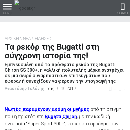
MENU
SEARCH
ΑΡΧΙΚΗ
ΝΕΑ
ΕΙΔΗΣΕΙΣ
Τα ρεκόρ της Bugatti στη
Βρες τα πάντα για το
σύγχρονη ιστορία της!
αυτοκίνητο!
Εμπνευσμένη από το πρόσφατο ρεκόρ της Bugatti
Chiron SS 300+, η γαλλική πολυτελής μάρκα ανατρέχει
σε μια σειρά συναρπαστικών επιτευγμάτων που
έφεραν ή συνεχίζουν να φέρουν την υπογραφή της
βρες το!
Αναστάσης Γαλάνης
στις 01.10.2019
-
-
Νωπές παραμένουν ακόμη οι μνήμες
από τη στιγμή
που η πρωτότυπη
Bugatti
Chiron
, με την κωδική
Καινούρια
ονομασία “Super Sport 300+”, έσπασε το φράγμα των