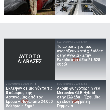
6 Αυγούστου 2026 17:07
To αυτοκίνητο που
αγοράζουν κατά χιλιάδες
στην Αγγλία - Στην
AYTO TO
Ελλάδα κοστίζει 21.528
ΔΙΑΒΑΣΕΣ
ευρώ
7 Αυγούστου 2026 14:14
6 Αυγούστου 2026 17:55
Έκλεψαν σε μια νύχτα τις
Ακόμη φθηνότερη η νέα
8 κάμερες της
Mercedes GLB Hybrid
Αστυνομίας από τον
στην Ελλάδα – Έχει ίδια
δρόμο – Πάνω από 24.000
σχεδόν τιμή με τη
δολάρια η ζημιά
Γερμανία