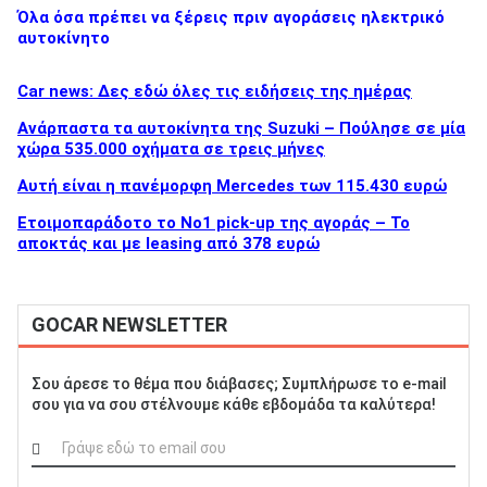
Όλα όσα πρέπει να ξέρεις πριν αγοράσεις ηλεκτρικό
αυτοκίνητο
Car news: Δες εδώ όλες τις ειδήσεις της ημέρας
Ανάρπαστα τα αυτοκίνητα της Suzuki – Πούλησε σε μία
χώρα 535.000 οχήματα σε τρεις μήνες
Αυτή είναι η πανέμορφη Mercedes των 115.430 ευρώ
Ετοιμοπαράδοτο το Νο1 pick-up της αγοράς – Το
αποκτάς και με leasing από 378 ευρώ
GOCAR NEWSLETTER
Σου άρεσε το θέμα που διάβασες; Συμπλήρωσε το e-mail
σου για να σου στέλνουμε κάθε εβδομάδα τα καλύτερα!