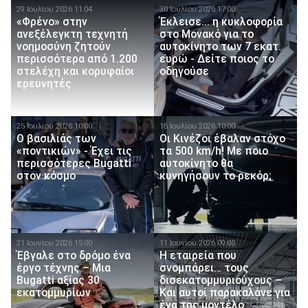
29 Ιουλίου 2026 11:04
30 Ιουλίου 2026 17:00
«Φρένο» στην
Έκλεισε... η κυκλοφορία
ανεξέλεγκτη τεχνητή
στο Μονακό για το
νοημοσύνη ζητούν
αυτοκίνητο των 7 εκατ.
περισσότερα από 1.200
ευρώ - Δείτε ποιος το
στελέχη και κορυφαίοι
οδηγούσε
ερευνητές
25 Ιουλίου 2026 10:00
18 Ιουλίου 2026 10:00
Ο βασιλιάς των
Οι Κινέζοι έβαλαν στόχο
«ποντικιών» - Έχει τις
τα 500 km/h! Με ποιο
περισσότερες Bugatti
αυτοκίνητο θα
στον κόσμο
κυνηγήσουν το ρεκόρ;
21 Ιουνίου 2026 15:00
11 Ιουνίου 2026 09:00
Έβγαλε στο δρόμο ένα
Η εταιρεία που
έργο τέχνης – Μια
σνομπάρει… τους
Bugatti αξίας 30
δισεκατομμυριούχους –
εκατομμυρίων
Και αυτοί παρακαλάνε για
ένα της μοντέλο