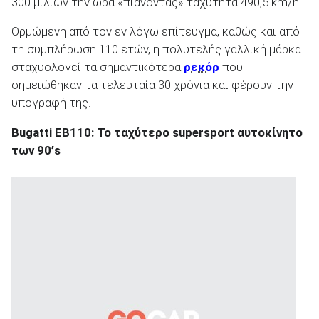
300 μιλίων την ώρα «πιάνοντας» ταχύτητα 490,5 km/h!
Ορμώμενη από τον εν λόγω επίτευγμα, καθώς και από
τη συμπλήρωση 110 ετών, η πολυτελής γαλλική μάρκα
σταχυολογεί τα σημαντικότερα
ρεκόρ
που
ΑΝΑΖΗΤΗΣΗ
σημειώθηκαν τα τελευταία 30 χρόνια και φέρουν την
υπογραφή της.
Μεταχειρισμένα
Bugatti
EB
110: Το ταχύτερο
supersport
αυτοκίνητο
των 90’
s
ΑΝΑΖΗΤΗΣΗ
Επιχειρήσεις