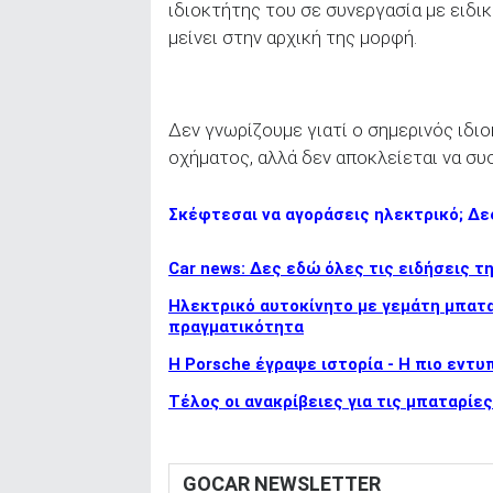
ιδιοκτήτης του σε συνεργασία με ειδικ
μείνει στην αρχική της μορφή.
Δεν γνωρίζουμε γιατί ο σημερινός ιδ
οχήματος, αλλά δεν αποκλείεται να συ
Σκέφτεσαι να αγοράσεις ηλεκτρικό; Δες
Car news: Δες εδώ όλες τις ειδήσεις τ
Ηλεκτρικό αυτοκίνητο με γεμάτη μπαταρ
πραγματικότητα
H Porsche έγραψε ιστορία - H πιο εντ
Τέλος οι ανακρίβειες για τις μπαταρίε
GOCAR NEWSLETTER