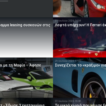
31 Ιουλίου 2026 14:04
ραμμα leasing συσκευών στις
Λεφτά υπάρχουν! Η Ferrari έκ
29 Ιουλίου 2026 17:00
αι με τη Μαφία – Άφησε
Συνεχίζεται το «κράξιμο» για
22 Ιουλίου 2026 18:08
ντ - Έδωσε 3 εκατομμύρια
Το μικρό χωριό που γέμισε Fe