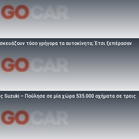
τασκευάζουν τόσο γρήγορα τα αυτοκίνητα; Έτσι ξεπέρασαν
ς Suzuki – Πούλησε σε μία χώρα 535.000 οχήματα σε τρεις