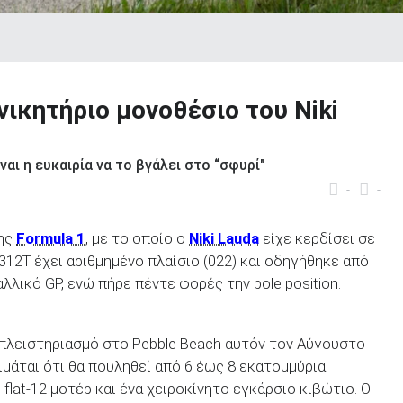
 νικητήριο μονοθέσιο του Niki
αι η ευκαιρία να το βγάλει στο “σφυρί"
-
-
της
Formula 1
, με το οποίο ο
Niki Lauda
είχε κερδίσει σε
12Τ έχει αριθμημένο πλαίσιο (022) και οδηγήθηκε από
λλικό GP, ενώ πήρε πέντε φορές την pole position.
 πλειστηριασμό στο Pebble Beach αυτόν τον Αύγουστο
ιμάται ότι θα πουληθεί από 6 έως 8 εκατομμύρια
 flat-12 μοτέρ και ένα χειροκίνητο εγκάρσιο κιβώτιο. Ο