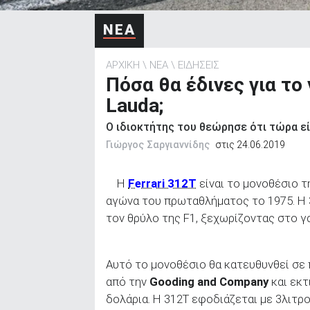
ΑΝΑΖΗΤΗΣΗ
ΝΕΑ
ΑΡΧΙΚΗ
ΝΕΑ
ΕΙΔΗΣΕΙΣ
Πόσα θα έδινες για το
Lauda;
Ο ιδιοκτήτης του θεώρησε ότι τώρα είν
Γιώργος Σαργιαννίδης
στις 24.06.2019
H
Ferrari 312T
είναι το μονοθέσιο 
αγώνα του πρωταθλήματος το 1975. Η 3
τον θρύλο της F1, ξεχωρίζοντας στο γα
Αυτό το μονοθέσιο θα κατευθυνθεί σε
από την
Gooding and Company
και εκτ
δολάρια. Η 312Τ εφοδιάζεται με 3λιτρο