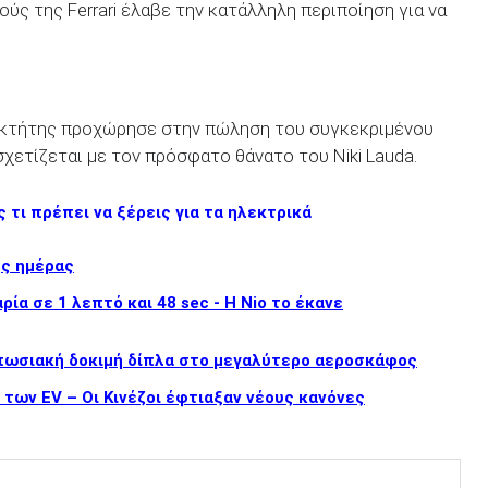
ούς της Ferrari έλαβε την κατάλληλη περιποίηση για να
ιοκτήτης προχώρησε στην πώληση του συγκεκριμένου
σχετίζεται με τον πρόσφατο θάνατο του Niki Lauda.
 τι πρέπει να ξέρεις για τα ηλεκτρικά
ης ημέρας
ία σε 1 λεπτό και 48 sec - Η Nio το έκανε
υπωσιακή δοκιμή δίπλα στο μεγαλύτερο αεροσκάφος
ς των EV – Οι Κινέζοι έφτιαξαν νέους κανόνες