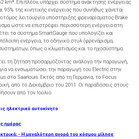
62 km*. Επιπλέον, υπάρχει σύστημα ανάκτησης ενέργειας
ι 95% της κινητικής ενέργειας που συνήθως χάνεται
ινοτόμος λειτουργία υποστήριξης φρεναρίσματος Brake
ισμα ώστε να επιστρέφει περισσότερη ενέργεια στη
αθέτει το σύστημα SmartGauge που υπολογίζει και
πόλοιπη ενέργεια, το οδηγικό στυλ (φρενάρισμα,
 συστημάτων, όπως ο κλιματισμός και το ηχοσύστημα.
τει τη ζήτηση προσαρμόζοντας ανάλογα την παραγωγή,
για να ενσωματώσει την παραγωγή του Electric στην
 στο Saarlouis. Εκτός από τη Γερμανία, το Focus
ερική, από το Δεκέμβριο του 2011. Οι παραδόσεις στους
ήσουν από τον Ιούλιο.
εις ηλεκτρικό αυτοκίνητο
ης ημέρας
εκτρικά; - Η μεγαλύτερη αγορά του κόσμου μίλησε