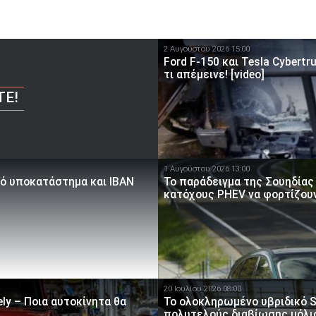
2 Αυγούστου 2026 15:00
Ford F-150 και Tesla Cybert
τι απέμεινε! [video]
ΤΕ!
1 Αυγούστου 2026 13:00
κό υποκατάστημα και IBAN
Το παράδειγμα της Σουηδίας
κατόχους PHEV να φορτίζου
20 Ιουλίου 2026 08:00
ly – Ποια αυτοκίνητα θα
Το ολοκληρωμένο υβριδικό S
πολυτελούς διαβίωσης μόλι