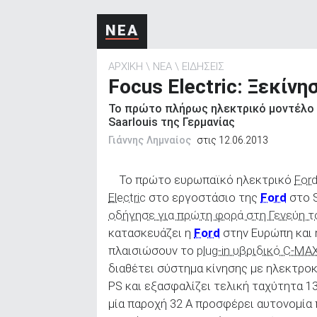
ΑΝΑΖΗΤΗΣΗ
ΝΕΑ
ΑΡΧΙΚΗ
ΝΕΑ
ΕΙΔΗΣΕΙΣ
Focus Electric: Ξεκίν
Το πρώτο πλήρως ηλεκτρικό μοντέλο 
Saarlouis της Γερμανίας
Γιάννης Λημναίος
στις 12.06.2013
Το πρώτο ευρωπαϊκό ηλεκτρικό
For
Electric
στο εργοστάσιο της
Ford
στο S
οδήγησε για πρώτη φορά στη Γενεύη τ
κατασκευάζει η
Ford
στην Ευρώπη και η
πλαισιώσουν το
plug-in υβριδικό C‑MAX
διαθέτει σύστημα κίνησης με ηλεκτροκ
PS και εξασφαλίζει τελική ταχύτητα 1
μία παροχή 32 A προσφέρει αυτονομία 