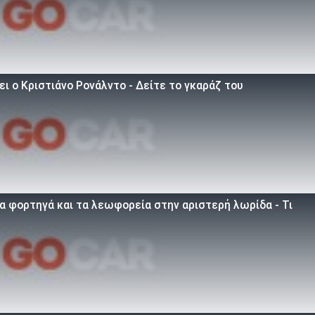
ει ο Κριστιάνο Ρονάλντο - Δείτε το γκαράζ του
α φορτηγά και τα λεωφορεία στην αριστερή λωρίδα - Τι