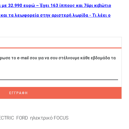
με 32.990 ευρώ – Έχει 163 ίππους και 7άρι κιβώτιο
και τα λεωφορεία στην αριστερή λωρίδα - Τι λέει ο
ρωσε το e-mail σου για να σου στέλνουμε κάθε εβδομάδα τα
ΕΓΓΡΑΦΗ
ECTRIC
FORD
ηλεκτρικό FOCUS