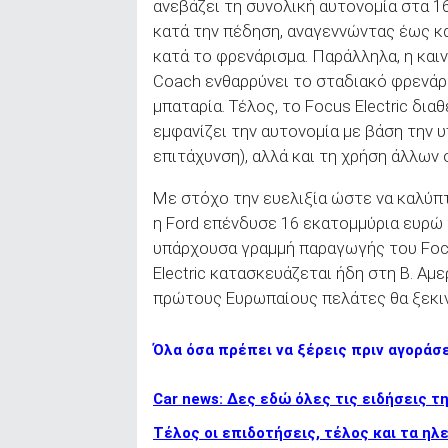
ανεβάζει τη συνολική αυτονομία στα 1
κατά την πέδηση, αναγεννώντας έως κα
κατά το φρενάρισμα. Παράλληλα, η κα
Coach ενθαρρύνει το σταδιακό φρενάρ
μπαταρία. Τέλος, το Focus Electric δι
εμφανίζει την αυτονομία με βάση την υ
επιτάχυνση), αλλά και τη χρήση άλλων
Με στόχο την ευελιξία ώστε να καλύπ
η Ford επένδυσε 16 εκατομμύρια ευρώ 
υπάρχουσα γραμμή παραγωγής του Focus
Electric κατασκευάζεται ήδη στη Β. Αμ
πρώτους Ευρωπαίους πελάτες θα ξεκιν
Όλα όσα πρέπει να ξέρεις πριν αγοράσ
Car news: Δες εδώ όλες τις ειδήσεις τ
Τέλος οι επιδοτήσεις, τέλος και τα ηλ