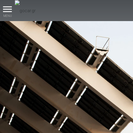
MENU
βρες το!
Καινούρια