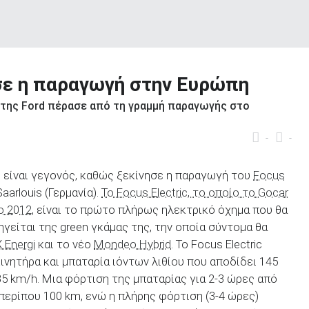
ησε η παραγωγή στην Ευρώπη
της Ford πέρασε από τη γραμμή παραγωγής στο
-
-
d
είναι γεγονός, καθώς ξεκίνησε η παραγωγή του
Focus
aarlouis (Γερμανία).
Το Focus Electric, το οποίο το Gocar
ο 2012
, είναι το πρώτο πλήρως ηλεκτρικό όχημα που θα
γείται της green γκάμας της, την οποία σύντομα θα
 Energi
και το νέο
Mondeo Hybrid
. Το Focus Electric
ινητήρα και μπαταρία ιόντων λιθίου που αποδίδει 145
35 km/h. Μια φόρτιση της μπαταρίας για 2-3 ώρες από
περίπου 100 km, ενώ η πλήρης φόρτιση (3-4 ώρες)