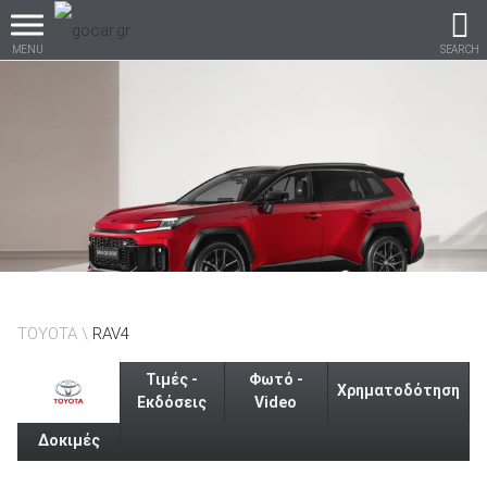
MENU
SEARCH
Βρες τα πάντα για το
αυτοκίνητο!
βρες το!
TOYOTA
RAV4
Τιμές -
Φωτό -
Χρηματοδότηση
Εκδόσεις
Video
Δοκιμές
Καινούρια