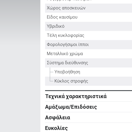
Χώρος αποσκευών
Είδος καυσίμου
ΑΝΑΖΗΤΗΣΗ
Υβριδικό
Τέλη κυκλοφορίας
Μεταχειρισμένα
Φορολογήσιμοι ίπποι
Μεταλλικό χρώμα
Σύστημα διεύθυνσης
Υποβοήθηση
ΑΝΑΖΗΤΗΣΗ
Κύκλος στροφής
Τεχνικά χαρακτηριστικά
Επιχειρήσεις
Κινητήρας
Αμάξωμα/Επιδόσεις
Κύλινδροι
Αμάξωμα
Ασφάλεια
Βαλβίδες
Τύπος
Ενεργητική ασφάλεια
Ευκολίες
Κυβισμός
Αριθμός θυρών
ABS
Ρυθμιζόμενο τιμόνι σε ύψος