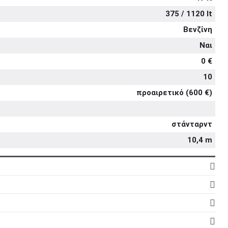
375 / 1120 lt
Βενζίνη
Ναι
0 €
10
προαιρετικό (600 €)
στάνταρντ
10,4 m
4
16
5d
1.373 cc
5
στάνταρντ
στάνταρντ