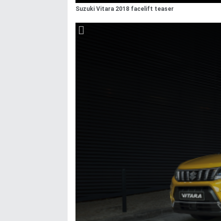
Suzuki Vitara 2018 facelift teaser