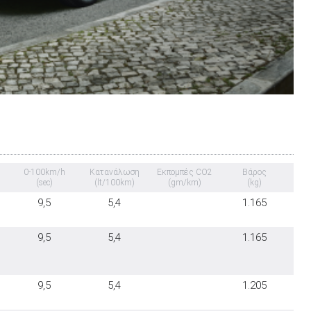
0-100km/h
Κατανάλωση
Εκπομπές CO2
Βάρος
(sec)
(lt/100km)
(gm/km)
(kg)
9,5
5,4
1.165
9,5
5,4
1.165
9,5
5,4
1.205