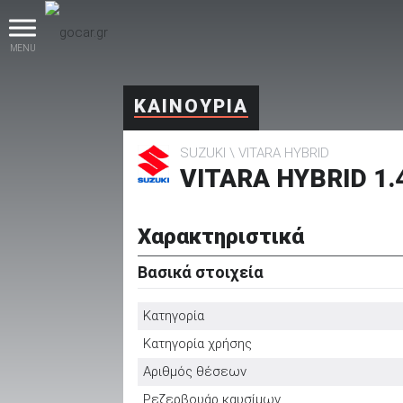
MENU
ΚΑΙΝΟΥΡΙΑ
SUZUKI
VITARA HYBRID
VITARA HYBRID 1.
Χαρακτηριστικά
βρες το!
Βασικά στοιχεία
Κατηγορία
Κατηγορία χρήσης
Καινούρια
Αριθμός θέσεων
Ρεζερβουάρ καυσίμων