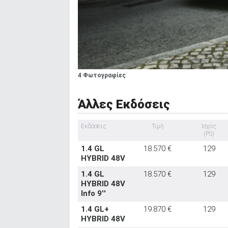
4 Φωτογραφίες
Άλλες Εκδόσεις
Εκδόσεις
Τιμή
Ισχύς
(PS)
1.4 GL
18.570 €
129
HYBRID 48V
1.4 GL
18.570 €
129
HYBRID 48V
Info 9''
1.4 GL+
19.870 €
129
HYBRID 48V