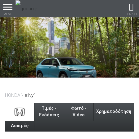
MENU
SEARCH
Βρες τα πάντα για το
αυτοκίνητο!
βρες το!
HONDA
e:Ny1
Τιμές -
Φωτό -
Χρηματοδότηση
Εκδόσεις
Video
Δοκιμές
Καινούρια