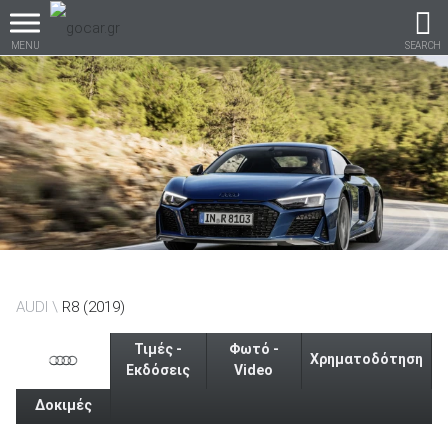
MENU
SEARCH
Βρες τα πάντα για το
αυτοκίνητο!
βρες το!
AUDI
R8 (2019)
Τιμές -
Φωτό -
Χρηματοδότηση
Εκδόσεις
Video
Δοκιμές
Καινούρια