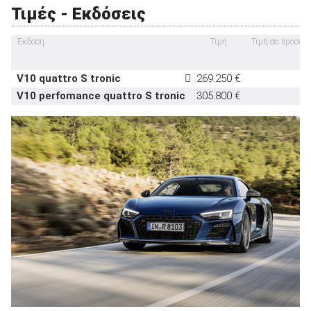
Τιμές - Εκδόσεις
Έκδοση
Τιμή
Τιμή σε προσφο
V10 quattro S tronic
269.250 €
ΑΝΑΖΗΤΗΣΗ
V10 perfomance quattro S tronic
305.800 €
Μεταχειρισμένα
ΑΝΑΖΗΤΗΣΗ
Επιχειρήσεις