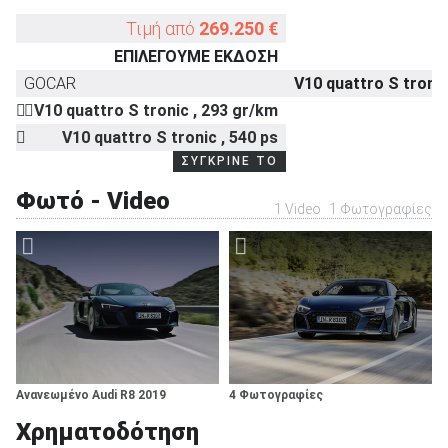
Τιμή από
269.250 €
ΕΠΙΛΕΓΟΥΜΕ ΕΚΔΟΣΗ
ΑΝΑΖΗΤΗΣΗ
GOCAR
V10 quattro S troni
V10 quattro S tronic , 293 gr/km
V10 quattro S tronic , 540 ps
ΣΥΓΚΡΙΝΕ ΤΟ
Φωτό - Video
1 Video
1 Φωτογραφίες
Ανανεωμένο Audi R8 2019
4 Φωτογραφίες
Χρηματοδότηση