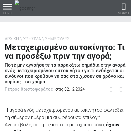
MENU
SEARCH
ΑΡΧΙΚΗ
ΧΡΗΣΙΜΑ
ΣΥΜΒΟΥΛΕΣ
Μεταχειρισμένο αυτοκίνητο: Τι
Βρες τα πάντα για το
να προσέξω πριν την αγορά;
αυτοκίνητο!
Ποτέ μην αγνοήσετε τα παρακάτω σημάδια στην αγορά
ενός μεταχειρισμένου αυτοκινήτου γιατί ενδέχεται οι
κίνδυνοι που κρύβουν να σας στοιχίσουν σε χρόνο και
κυρίως… σε χρήμα.
βρες το!
Πέτρος Χριστοφοράτος
στις 02.12.2024
-
-
Η αγορά ενός μεταχειρισμένου αυτοκινήτου φαντάζει
τη σήμερον ημέρα μια συμφέρουσα επιλογή.
Καινούρια
Αναμφίβολα, οι τιμές και στα μεταχειρισμένα,
έχουν