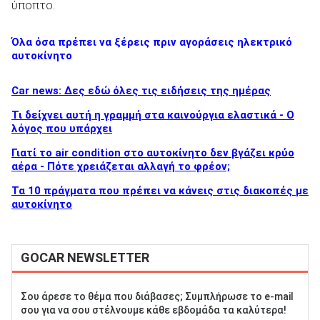
ύποπτο.
Όλα όσα πρέπει να ξέρεις πριν αγοράσεις ηλεκτρικό
αυτοκίνητο
Car news: Δες εδώ όλες τις ειδήσεις της ημέρας
Τι δείχνει αυτή η γραμμή στα καινούργια ελαστικά - Ο
λόγος που υπάρχει
Γιατί το air condition στο αυτοκίνητο δεν βγάζει κρύο
αέρα - Πότε χρειάζεται αλλαγή το φρέον;
Τα 10 πράγματα που πρέπει να κάνεις στις διακοπές με
αυτοκίνητο
GOCAR NEWSLETTER
Σου άρεσε το θέμα που διάβασες; Συμπλήρωσε το e-mail
σου για να σου στέλνουμε κάθε εβδομάδα τα καλύτερα!