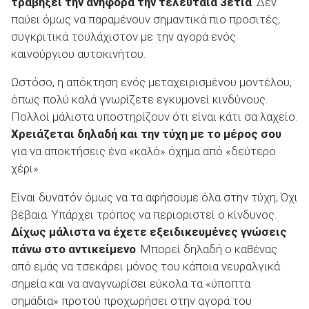
τραβήξει την ανηφόρα την τελευταία 3ετία
. Δεν
παύει όμως να παραμένουν σημαντικά πιο προσιτές,
συγκριτικά τουλάχιστον με την αγορά ενός
καινούργιου αυτοκινήτου.
ΑΝΑΖΗΤΗΣΗ
Ωστόσο, η απόκτηση ενός μεταχειρισμένου μοντέλου,
όπως πολύ καλά γνωρίζετε εγκυμονεί κινδύνους.
Πολλοί μάλιστα υποστηρίζουν ότι είναι κάτι σα λαχείο.
Μεταχειρισμένα
Χρειάζεται δηλαδή και την τύχη με το μέρος σου
για να αποκτήσεις ένα «καλό» όχημα από «δεύτερο
χέρι».
Είναι δυνατόν όμως να τα αφήσουμε όλα στην τύχη; Όχι
βέβαια. Υπάρχει τρόπος να περιοριστεί ο κίνδυνος.
ΑΝΑΖΗΤΗΣΗ
Δίχως μάλιστα να έχετε εξειδικευμένες γνώσεις
πάνω στο αντικείμενο
. Μπορεί δηλαδή ο καθένας
Επιχειρήσεις
από εμάς να τσεκάρει μόνος του κάποια νευραλγικά
σημεία και να αναγνωρίσει εύκολα τα «ύποπτα
σημάδια» προτού προχωρήσει στην αγορά του