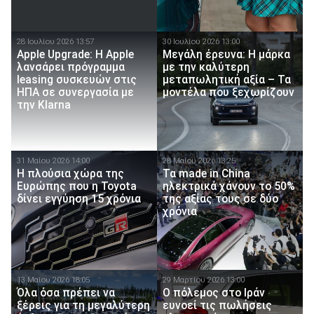
28 Ιουλίου 2026 13:57
30 Ιουλίου 2026 13:00
Apple Upgrade: Η Apple
Μεγάλη έρευνα: Η μάρκα
λανσάρει πρόγραμμα
με την καλύτερη
leasing συσκευών στις
μεταπωλητική αξία – Τα
ΗΠΑ σε συνεργασία με
μοντέλα που ξεχωρίζουν
την Klarna
31 Μαίου 2026 14:00
28 Μαίου 2026 13:25
Η πλούσια χώρα της
Τα made in China
Ευρώπης που η Toyota
ηλεκτρικά χάνουν το 50%
δίνει εγγύηση 15 χρόνια
της αξίας τους σε δύο
χρόνια
13 Μαίου 2026 18:05
29 Μαρτίου 2026 13:00
Όλα όσα πρέπει να
Ο πόλεμος στο Ιράν
ξέρεις για τη μεγαλύτερη
ευνοεί τις πωλήσεις