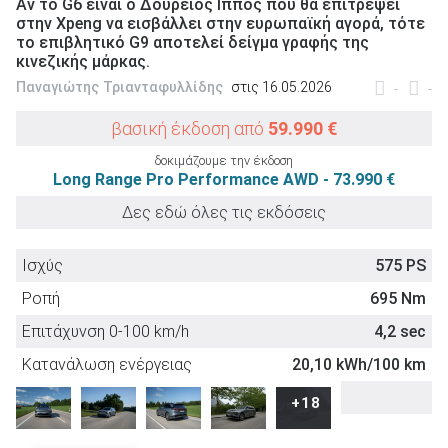
Αν το G6 είναι ο Δούρειος Ιππος που θα επιτρέψει
στην Xpeng να εισβάλλει στην ευρωπαϊκή αγορά, τότε
το επιβλητικό G9 αποτελεί δείγμα γραφής της
κινεζικής μάρκας.
Παναγιώτης Τριανταφυλλίδης
στις 16.05.2026
-
-
ΑΝΑΖΗΤΗΣΗ
βασική έκδοση από
59.990 €
δοκιμάζουμε την έκδοση
Μεταχειρισμένα
Long Range Pro Performance AWD - 73.990 €
Δες εδώ όλες τις εκδόσεις
Ισχύς
575 PS
Ροπή
695 Nm
ΑΝΑΖΗΤΗΣΗ
Επιτάχυνση 0-100 km/h
4,2 sec
Κατανάλωση ενέργειας
20,10 kWh/100 km
Επιχειρήσεις
Euro NCAP
+18