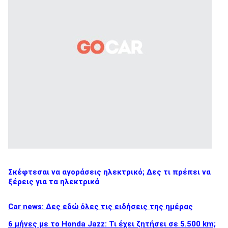
Σκέφτεσαι να αγοράσεις ηλεκτρικό; Δες τι πρέπει να
ξέρεις για τα ηλεκτρικά
Car news: Δες εδώ όλες τις ειδήσεις της ημέρας
6 μήνες με το Honda Jazz: Τι έχει ζητήσει σε 5.500 km;