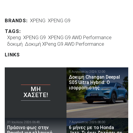
BRANDS:
XPENG
XPENG G9
TAGS:
Xpeng
XPENG G9
XPENG G9 AWD Performance
δοκιμή
Δοκιμή XPeng G9 AWD Performance
LINKS
8 Αυγούστου 2026 12:00
Δοκιμή Changan Deepal
S05 Ultra Hybrid: Ο
ισορροπιστής
ΜΗ
ΧΆΣΕΤΕ!
31 Ιουλίου 2026 06:48
7 Αυγούστου 2026 08:00
Πράσινο φως στην
6 μήνες με το Honda
Revolut για ελληνικό
Jazz: Τι έχει ζητήσει σε