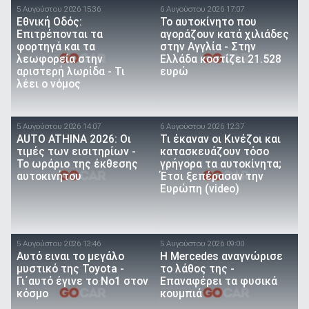
5 Αυγούστου 2026 15:36
6 Αυγούστου 2026 17:07
Εθνική Οδός:
To αυτοκίνητο που
Επιτρέπονται τα
αγοράζουν κατά χιλιάδες
φορτηγά και τα
στην Αγγλία - Στην
λεωφορεία στην
Ελλάδα κοστίζει 21.528
αριστερή λωρίδα - Τι
ευρώ
λέει ο νόμος
5 Αυγούστου 2026 14:07
6 Αυγούστου 2026 12:37
AUTO ATHINA 2026: Οι
Τι έκαναν οι Κινέζοι και
τιμές των εισιτηρίων -
κατασκευάζουν τόσο
Το ωράριο της έκθεσης
γρήγορα τα αυτοκίνητα;
αυτοκινήτου
Έτσι ξεπέρασαν την
Ευρώπη (video)
5 Αυγούστου 2026 13:46
5 Αυγούστου 2026 09:00
Αυτό ειναι τo μεγάλο
Η Mercedes αναγνώρισε
μυστικό της Toyota -
το λάθος της -
Γι΄αυτό έγινε το Νο1 στον
Επαναφέρει τα φυσικά
κόσμο
κουμπιά