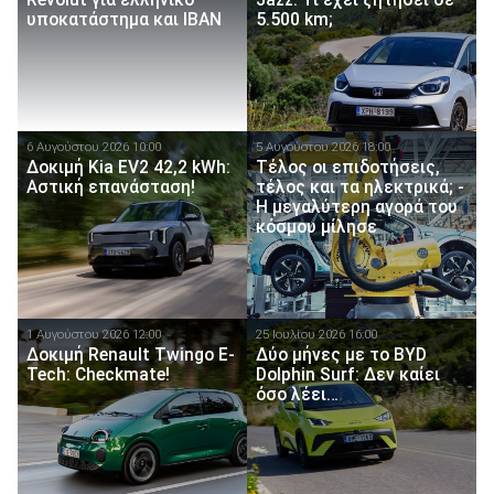
υποκατάστημα και IBAN
5.500 km;
6 Αυγούστου 2026 10:00
5 Αυγούστου 2026 18:00
Δοκιμή Kia EV2 42,2 kWh:
Τέλος οι επιδοτήσεις,
Αστική επανάσταση!
τέλος και τα ηλεκτρικά; -
Η μεγαλύτερη αγορά του
κόσμου μίλησε
1 Αυγούστου 2026 12:00
25 Ιουλίου 2026 16:00
Δοκιμή Renault Twingo E-
Δύο μήνες με το BYD
Tech: Checkmate!
Dolphin Surf: Δεν καίει
όσο λέει…