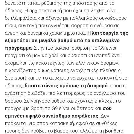
δυνατότητα και ρύθμισης της απόστασης από το
έδαφος. Η αρχιτεκτονική που έχει επιλεχθεί είναι
διπλά ψαλίδια και άξονας με πολλαπλούς συνδέσμους
πίσω, συνταγή που εγγυάται ισορροπία ανάμεσα σε
άνεση και δυναμικά χαρακτηριστικά
. Η λειτουργία της
εξαρτάται σε μεγάλο βαθμό από το επιλεγμένο
πρόγραμμα
. Στην πιο μαλακή ρύθμιση, το G9 είναι
πραγματικό μαγικό χαλί και ουσιαστικά ισοπεδώνει
ακόμα και τις κακοτεχνίες των ελληνικών δρόμων,
εμφανίζοντας όμως κάποιες ενοχλητικές πλεύσεις.
Στο sport και με το
αμάξωμα
να έρχεται πιο κοντά στο
έδαφος,
διαπιστώνεις αμέσως τη διαφορά
, αφού η
ανάρτηση
διαβάζει πιο λεπτομερώς το ανάγλυφο του
δρόμου. Σε γρήγορο ρυθμό και έχοντας επιλέξει το
πρόγραμμα Sport, το G9 είναι ουδέτερο και
σου
εμπνέει υψηλό συναίσθημα ασφάλειας
. Δεν
πρόκειται για σπορ κατασκευή, αφού σε συνθήκες
πίεσης δεν κρύβει το βάρος του, αλλά με τη βοήθεια