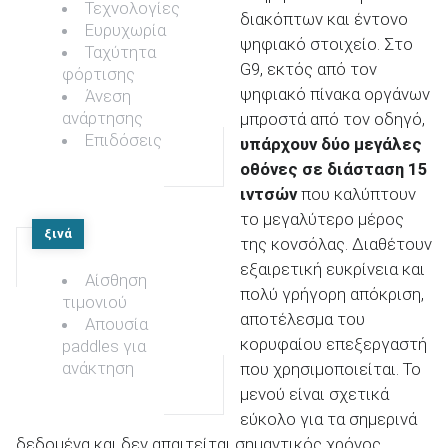
Τεχνολογίες
διακόπτων και έντονο
Ευρυχωρία
ψηφιακό στοιχείο. Στο
Ταχύτητα
G9, εκτός από τον
φόρτισης
ψηφιακό πίνακα οργάνων
Άνεση
ανάρτησης
μπροστά από τον οδηγό,
Επιδόσεις
υπάρχουν δύο μεγάλες
οθόνες σε διάσταση 15
ιντσών
που καλύπτουν
το μεγαλύτερο μέρος
ξινά
της κονσόλας. Διαθέτουν
εξαιρετική ευκρίνεια και
Αίσθηση
πολύ γρήγορη απόκριση,
τιμονιού
αποτέλεσμα του
Απουσία
κορυφαίου επεξεργαστή
paddles για
ανάκτηση
που χρησιμοποιείται. Το
μενού είναι σχετικά
εύκολο για τα σημερινά
δεδομένα και δεν απαιτείται σημαντικός χρόνος