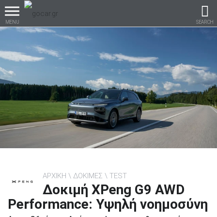
MENU
SEARCH
Βρες τα πάντα για το
αυτοκίνητο!
βρες το!
ΑΡΧΙΚΗ
ΔΟΚΙΜΕΣ
TEST
Δοκιμή XPeng G9 AWD
Καινούρια
Performance: Υψηλή νοημοσύνη