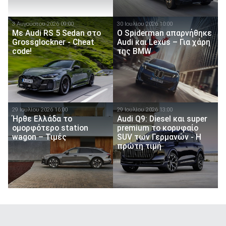
3 Αυγούστου 2026 09:00
30 Ιουλίου 2026 10:00
Mε Audi RS 5 Sedan στο
O Spiderman απαρνήθηκε
Grossglockner - Cheat
Audi και Lexus – Για χάρη
code!
της BMW
29 Ιουλίου 2026 16:00
29 Ιουλίου 2026 13:00
Ήρθε Ελλάδα το
Audi Q9: Diesel και super
ομορφότερο station
premium το κορυφαίο
wagon – Τιμές
SUV των Γερμανών - Η
πρώτη τιμή