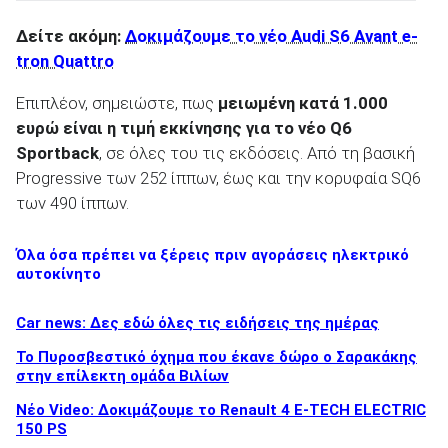
Δείτε ακόμη:
Δοκιμάζουμε το νέο Audi S6 Avant e-
tron Quattro
Επιπλέον, σημειώστε, πως
μειωμένη κατά 1.000
ευρώ είναι η τιμή εκκίνησης για το νέο Q6
Sportback
, σε όλες του τις εκδόσεις. Από τη βασική
Progressive των 252 ίππων, έως και την κορυφαία SQ6
των 490 ίππων.
Όλα όσα πρέπει να ξέρεις πριν αγοράσεις ηλεκτρικό
αυτοκίνητο
Car news: Δες εδώ όλες τις ειδήσεις της ημέρας
Το Πυροσβεστικό όχημα που έκανε δώρο ο Σαρακάκης
στην επίλεκτη ομάδα Βιλίων
Νέο Video: Δοκιμάζουμε το Renault 4 E-TECH ELECTRIC
150 PS