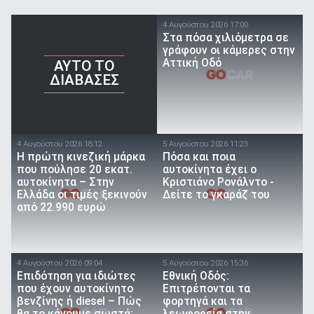
4 Αυγούστου 2026 17:00
Στα πόσα χιλιόμετρα σε
γράφουν οι κάμερες στην
Αττική Οδό
AYTO TO
ΔΙΑΒΑΣΕΣ
4 Αυγούστου 2026 18:12
5 Αυγούστου 2026 11:23
Η πρώτη κινεζική μάρκα
Πόσα και ποια
που πούλησε 20 εκατ.
αυτοκίνητα έχει ο
αυτοκίνητα – Στην
Κριστιάνο Ρονάλντο -
Ελλάδα οι τιμές ξεκινούν
Δείτε το γκαράζ του
από 22.990 ευρώ
4 Αυγούστου 2026 09:04
5 Αυγούστου 2026 15:36
Επιδότηση για ιδιώτες
Εθνική Οδός:
που έχουν αυτοκίνητο
Επιτρέπονται τα
βενζίνης ή diesel – Πώς
φορτηγά και τα