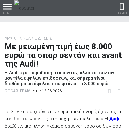
MENU
SEARCH
ΑΡΧΙΚΗ
ΝΕΑ
ΕΙΔΗΣΕΙΣ
Με μειωμένη τιμή έως 8.000
Βρες τα πάντα για το
ευρώ τα σπορ σεντάν και avant
αυτοκίνητο!
της Audi!
H Audi έχει παράδοση στα σεντάν, αλλά και σεντάν
μοντέλα υψηλών επιδόσεων, και σήμερα είναι
διαθέσιμα με όφελος που φτάνει τα 8.000 ευρώ.
βρες το!
GOCAR TEAM
στις 12.06.2026
-
-
Τα SUV κυριαρχούν στην ευρωπαϊκή αγορά, έχοντας τη
μερίδα του λέοντος στη μάχη των πωλήσεων. Η
Audi
Καινούρια
διαθέτει μια πλήρη γκάμα crossover, τόσο σε SUV όσο