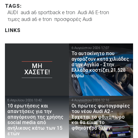
TAGS:
AUDI
audi a6 sportback e tron
Audi A6 E-tron
τιμες audi a6 e tron
προσφορές Audi
LINKS
6 Αυγούστου 2026 17:07
To αυτοκίνητο που
αγοράζουν κατά χιλιάδες
στην Αγγλία - Στην
ΜΗ
Ελλάδα κοστίζει 21.528
ΧΆΣΕΤΕ!
ευρώ
8 Απριλίου 2026 13:42
4 Αυγούστου 2026 12:16
10 ερωτήσεις και
Οι πρώτες φωτογραφίες
απαντήσεις για την
του νέου Audi A2 -
απαγόρευση της χρήσης
Έρχεται το φθινόπωρο
social media από
και θα είναι το
ανήλικους κάτω των 15
φθηνότερο όλων
ετών