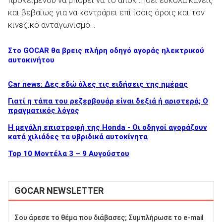
προκειμένου να μπορεί να το αποκτήσει εύκολα κανείς
και βεβαίως για να κοντράρει επί ίσοις όροις και τον
κινεζικό ανταγωνισμό…
Στο GOCAR θα βρεις πλήρη οδηγό αγοράς ηλεκτρικού
αυτοκινήτου
Car news: Δες εδώ όλες τις ειδήσεις της ημέρας
Γιατί η τάπα του ρεζερβουάρ είναι δεξιά ή αριστερά; Ο
πραγματικός λόγος
Η μεγάλη επιστροφή της Honda - Οι οδηγοί αγοράζουν
κατά χιλιάδες τα υβριδικά αυτοκίνητα
Top 10 Μοντέλα 3 – 9 Αυγούστου
GOCAR NEWSLETTER
Σου άρεσε το θέμα που διάβασες; Συμπλήρωσε το e-mail