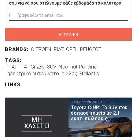
σου για να σου στέλνουμε κάθε εβδομάδα τα καλύτερα!
ΕΓΓΡΑΦΗ
BRANDS:
CITROEN
FIAT
OPEL
PEUGEOT
TAGS:
FIAT
FIAT Grizzly
SUV
Νέο Fiat Pandina
ηλεκτρικό αυτοκίνητο
όμιλος Stellantis
LINKS
9 Αυγούστου 2026 11:00
Toyota C-HR: Το SUV που
έσπασε ταμεία με 2,1
εκατ. πωλήσεις
ΜΗ
ΧΆΣΕΤΕ!