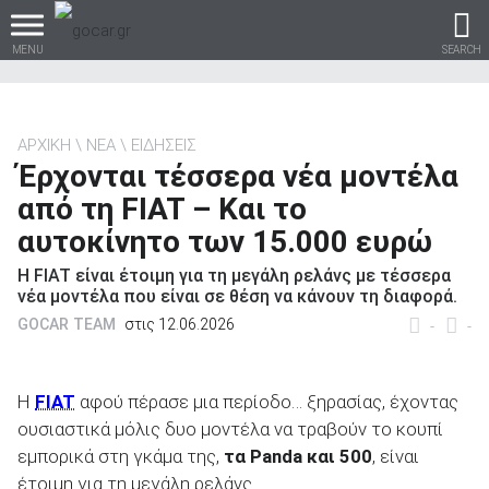
MENU
SEARCH
ΑΡΧΙΚΗ
ΝΕΑ
ΕΙΔΗΣΕΙΣ
Έρχονται τέσσερα νέα μοντέλα
Βρες τα πάντα για το
από τη FIAT – Και το
αυτοκίνητο!
αυτοκίνητο των 15.000 ευρώ
Η FIAT είναι έτοιμη για τη μεγάλη ρελάνς με τέσσερα
νέα μοντέλα που είναι σε θέση να κάνουν τη διαφορά.
GOCAR TEAM
στις 12.06.2026
βρες το!
-
-
Η
FIAT
αφού πέρασε μια περίοδο… ξηρασίας, έχοντας
ουσιαστικά μόλις δυο μοντέλα να τραβούν το κουπί
Καινούρια
εμπορικά στη γκάμα της,
τα
Panda και 500
, είναι
έτοιμη για τη μεγάλη ρελάνς.