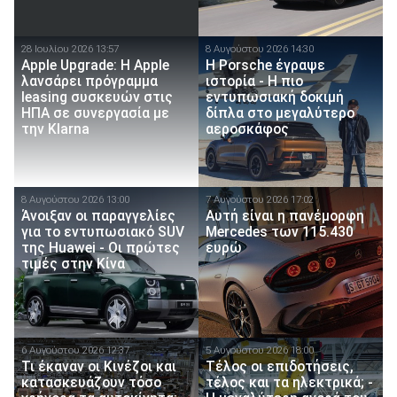
28 Ιουλίου 2026 13:57
8 Αυγούστου 2026 14:30
Apple Upgrade: Η Apple
H Porsche έγραψε
λανσάρει πρόγραμμα
ιστορία - H πιο
leasing συσκευών στις
εντυπωσιακή δοκιμή
ΗΠΑ σε συνεργασία με
δίπλα στο μεγαλύτερο
την Klarna
αεροσκάφος
8 Αυγούστου 2026 13:00
7 Αυγούστου 2026 17:02
Άνοιξαν οι παραγγελίες
Αυτή είναι η πανέμορφη
για το εντυπωσιακό SUV
Mercedes των 115.430
της Huawei - Οι πρώτες
ευρώ
τιμές στην Κίνα
6 Αυγούστου 2026 12:37
5 Αυγούστου 2026 18:00
Τι έκαναν οι Κινέζοι και
Τέλος οι επιδοτήσεις,
κατασκευάζουν τόσο
τέλος και τα ηλεκτρικά; -