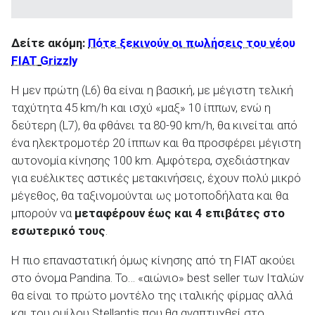
Δείτε ακόμη:
Πότε ξεκινούν οι πωλήσεις του νέου
FIAT
Grizzly
Η μεν πρώτη (L6) θα είναι η βασική, με μέγιστη τελική
ταχύτητα 45 km/h και ισχύ «μαξ» 10 ίππων, ενώ η
δεύτερη (L7), θα φθάνει τα 80-90 km/h, θα κινείται από
ένα ηλεκτρομοτέρ 20 ίππων και θα προσφέρει μέγιστη
αυτονομία κίνησης 100 km. Αμφότερα, σχεδιάστηκαν
για ευέλικτες αστικές μετακινήσεις, έχουν πολύ μικρό
μέγεθος, θα ταξινομούνται ως μοτοποδήλατα και θα
μπορούν να
μεταφέρουν έως και 4 επιβάτες στο
εσωτερικό τους
.
Η πιο επαναστατική όμως κίνησης από τη FIAT ακούει
στο όνομα Pandina. Το… «αιώνιο» best seller των Ιταλών
θα είναι το πρώτο μοντέλο της ιταλικής φίρμας αλλά
και του ομίλου Stellantis που θα αναπτυχθεί στο