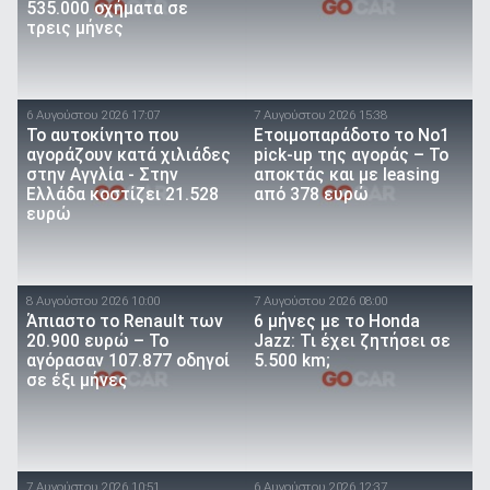
535.000 οχήματα σε
τρεις μήνες
6 Αυγούστου 2026 17:07
7 Αυγούστου 2026 15:38
To αυτοκίνητο που
Ετοιμοπαράδοτο το Νο1
αγοράζουν κατά χιλιάδες
pick-up της αγοράς – Το
στην Αγγλία - Στην
αποκτάς και με leasing
Ελλάδα κοστίζει 21.528
από 378 ευρώ
ευρώ
8 Αυγούστου 2026 10:00
7 Αυγούστου 2026 08:00
Άπιαστο το Renault των
6 μήνες με το Honda
20.900 ευρώ – Το
Jazz: Τι έχει ζητήσει σε
αγόρασαν 107.877 οδηγοί
5.500 km;
σε έξι μήνες
7 Αυγούστου 2026 10:51
6 Αυγούστου 2026 12:37