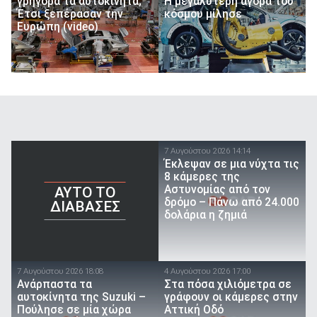
γρήγορα τα αυτοκίνητα;
Η μεγαλύτερη αγορά του
Έτσι ξεπέρασαν την
κόσμου μίλησε
Ευρώπη (video)
7 Αυγούστου 2026 14:14
Έκλεψαν σε μια νύχτα τις
8 κάμερες της
Αστυνομίας από τον
AYTO TO
δρόμο – Πάνω από 24.000
ΔΙΑΒΑΣΕΣ
δολάρια η ζημιά
7 Αυγούστου 2026 18:08
4 Αυγούστου 2026 17:00
Ανάρπαστα τα
Στα πόσα χιλιόμετρα σε
αυτοκίνητα της Suzuki –
γράφουν οι κάμερες στην
Πούλησε σε μία χώρα
Αττική Οδό