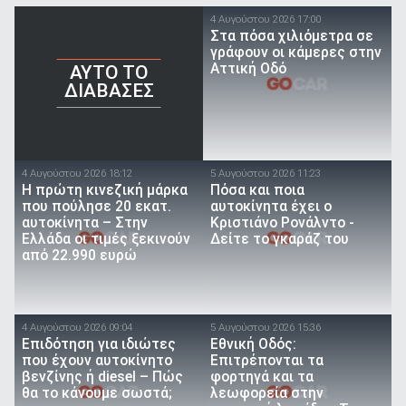
4 Αυγούστου 2026 17:00
Στα πόσα χιλιόμετρα σε
γράφουν οι κάμερες στην
Αττική Οδό
AYTO TO
ΔΙΑΒΑΣΕΣ
4 Αυγούστου 2026 18:12
5 Αυγούστου 2026 11:23
Η πρώτη κινεζική μάρκα
Πόσα και ποια
που πούλησε 20 εκατ.
αυτοκίνητα έχει ο
αυτοκίνητα – Στην
Κριστιάνο Ρονάλντο -
Ελλάδα οι τιμές ξεκινούν
Δείτε το γκαράζ του
από 22.990 ευρώ
4 Αυγούστου 2026 09:04
5 Αυγούστου 2026 15:36
Επιδότηση για ιδιώτες
Εθνική Οδός:
που έχουν αυτοκίνητο
Επιτρέπονται τα
βενζίνης ή diesel – Πώς
φορτηγά και τα
θα το κάνουμε σωστά;
λεωφορεία στην