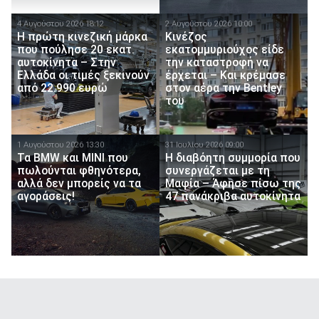
4 Αυγούστου 2026 18:12
2 Αυγούστου 2026 10:00
Η πρώτη κινεζική μάρκα
Κινέζος
που πούλησε 20 εκατ.
εκατομμυριούχος είδε
αυτοκίνητα – Στην
την καταστροφή να
Ελλάδα οι τιμές ξεκινούν
έρχεται – Και κρέμασε
από 22.990 ευρώ
στον αέρα την Bentley
του
1 Αυγούστου 2026 13:30
31 Ιουλίου 2026 09:00
Τα BMW και MINI που
Η διαβόητη συμμορία που
πωλούνται φθηνότερα,
συνεργάζεται με τη
αλλά δεν μπορείς να τα
Μαφία – Άφησε πίσω της
αγοράσεις!
47 πανάκριβα αυτοκίνητα