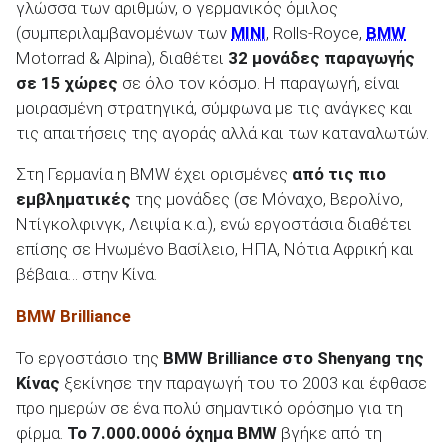
γλώσσα των αριθμών, ο γερμανικός όμιλος
(συμπεριλαμβανομένων των
MINI
, Rolls-Royce,
BMW
Motorrad & Alpina), διαθέτει
32 μονάδες παραγωγής
σε 15 χώρες
σε όλο τον κόσμο. Η παραγωγή, είναι
μοιρασμένη στρατηγικά, σύμφωνα με τις ανάγκες και
ΑΝΑΖΗΤΗΣΗ
τις απαιτήσεις της αγοράς αλλά και των καταναλωτών.
Μεταχειρισμένα
Στη Γερμανία η BMW έχει ορισμένες
από τις πιο
εμβληματικές
της μονάδες (σε Μόναχο, Βερολίνο,
Ντίγκολφινγκ, Λειψία κ.α.), ενώ εργοστάσια διαθέτει
επίσης σε Ηνωμένο Βασίλειο, ΗΠΑ, Νότια Αφρική και
βέβαια… στην Κίνα.
BMW Brilliance
ΑΝΑΖΗΤΗΣΗ
Το εργοστάσιο της
BMW Brilliance στο Shenyang της
Επιχειρήσεις
Κίνας
ξεκίνησε την παραγωγή του το 2003 και έφθασε
προ ημερών σε ένα πολύ σημαντικό ορόσημο για τη
φίρμα.
Το 7.000.000ό όχημα BMW
βγήκε από τη