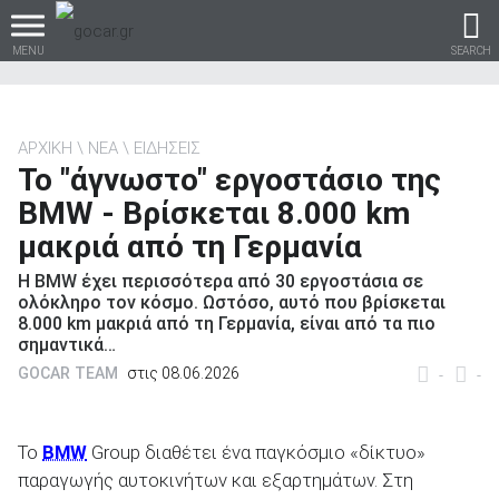
MENU
SEARCH
ΑΡΧΙΚΗ
ΝΕΑ
ΕΙΔΗΣΕΙΣ
To "άγνωστο" εργοστάσιο της
Βρες τα πάντα για το
BMW - Βρίσκεται 8.000 km
αυτοκίνητο!
μακριά από τη Γερμανία
Η BMW έχει περισσότερα από 30 εργοστάσια σε
ολόκληρο τον κόσμο. Ωστόσο, αυτό που βρίσκεται
8.000 km μακριά από τη Γερμανία, είναι από τα πιο
βρες το!
σημαντικά…
GOCAR TEAM
στις 08.06.2026
-
-
Το
BMW
Group διαθέτει ένα παγκόσμιο «δίκτυο»
Καινούρια
παραγωγής αυτοκινήτων και εξαρτημάτων. Στη