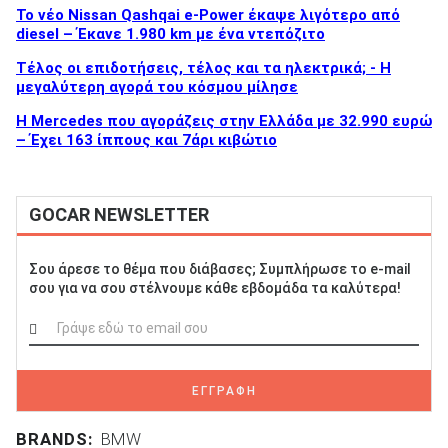
Το νέο Nissan Qashqai e-Power έκαψε λιγότερο από
diesel – Έκανε 1.980 km με ένα ντεπόζιτο
Τέλος οι επιδοτήσεις, τέλος και τα ηλεκτρικά; - Η
μεγαλύτερη αγορά του κόσμου μίλησε
Η Mercedes που αγοράζεις στην Ελλάδα με 32.990 ευρώ
– Έχει 163 ίππους και 7άρι κιβώτιο
GOCAR NEWSLETTER
Σου άρεσε το θέμα που διάβασες; Συμπλήρωσε το e-mail
σου για να σου στέλνουμε κάθε εβδομάδα τα καλύτερα!
ΕΓΓΡΑΦΗ
BRANDS:
BMW