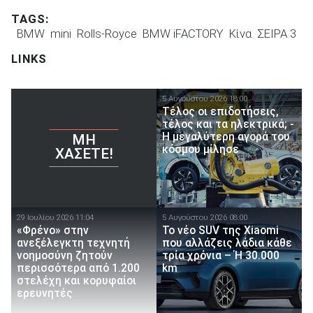
TAGS:
BMW
mini
Rolls-Royce
BMW iFACTORY
Κίνα
ΣΕΙΡΑ 3
LINKS
5 Αυγούστου 2026 18:00
Τέλος οι επιδοτήσεις,
τέλος και τα ηλεκτρικά; -
Η μεγαλύτερη αγορά του
ΜΗ
κόσμου μίλησε
ΧΆΣΕΤΕ!
29 Ιουλίου 2026 11:04
5 Αυγούστου 2026 08:00
«Φρένο» στην
Το νέο SUV της Xiaomi
ανεξέλεγκτη τεχνητή
που αλλάζεις λάδια κάθε
νοημοσύνη ζητούν
τρία χρόνια – Ή 30.000
περισσότερα από 1.200
km
στελέχη και κορυφαίοι
ερευνητές