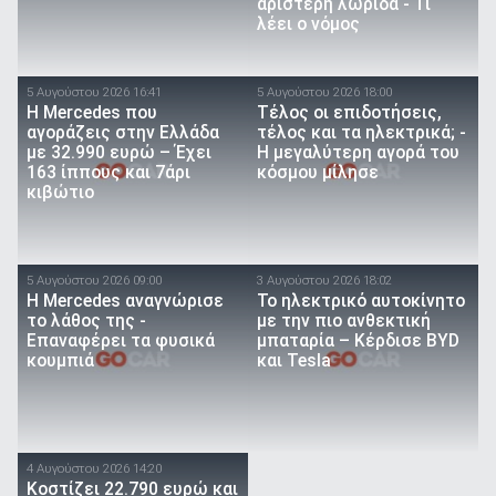
αριστερή λωρίδα - Τι
λέει ο νόμος
5 Αυγούστου 2026 16:41
5 Αυγούστου 2026 18:00
Η Mercedes που
Τέλος οι επιδοτήσεις,
αγοράζεις στην Ελλάδα
τέλος και τα ηλεκτρικά; -
με 32.990 ευρώ – Έχει
Η μεγαλύτερη αγορά του
163 ίππους και 7άρι
κόσμου μίλησε
κιβώτιο
5 Αυγούστου 2026 09:00
3 Αυγούστου 2026 18:02
Η Mercedes αναγνώρισε
Το ηλεκτρικό αυτοκίνητο
το λάθος της -
με την πιο ανθεκτική
Επαναφέρει τα φυσικά
μπαταρία – Κέρδισε BYD
κουμπιά
και Tesla
4 Αυγούστου 2026 14:20
Κοστίζει 22.790 ευρώ και