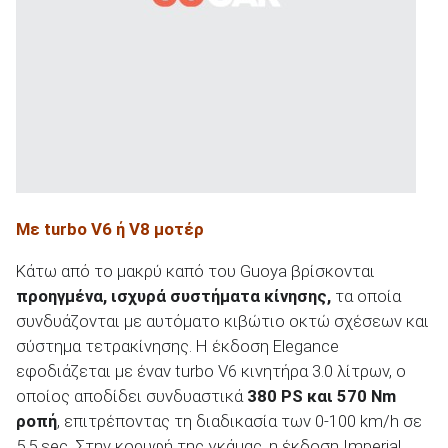
Με turbo
V
6 ή V
8 μοτέρ
Κάτω από το μακρύ καπό του Guoya βρίσκονται
προηγμένα, ισχυρά συστήματα κίνησης,
τα οποία
συνδυάζονται με αυτόματο κιβώτιο οκτώ σχέσεων και
σύστημα τετρακίνησης. Η έκδοση Elegance
εφοδιάζεται με έναν turbo V6 κινητήρα 3.0 λίτρων, ο
οποίος αποδίδει συνδυαστικά
380
PS
και 570 Nm
ροπή
, επιτρέποντας τη διαδικασία των 0-100 km/h σε
5,5 sec. Στην κορυφή της γκάμας, η έκδοση Imperial