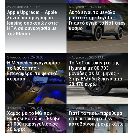
28 Ιουλίου 2026 13:57
5 Αυγούστου 2026 13:46
Apple Upgrade: Η Apple
Αυτό ειναι τo μεγάλο
λανσάρει πρόγραμμα
μυστικό της Toyota -
leasing συσκευών στις
Γι΄αυτό έγινε το Νο1 στον
ΗΠΑ σε συνεργασία με
κόσμο
την Klarna
5 Αυγούστου 2026 09:00
4 Αυγούστου 2026 13:16
Η Mercedes αναγνώρισε
Το Νο1 αυτοκίνητο της
το λάθος της -
Hyundai με 80.703
Επαναφέρει τα φυσικά
μονάδες σε έξι μήνες -
κουμπιά
Στην Ελλάδα ξεκινά από
28.470 ευρώ
4 Αυγούστου 2026 08:00
2 Αυγούστου 2026 16:00
Χαμός με το MG που
Γιατί τα πίσω παράθυρα
θυμίζει Porsche - Έλαβε
στα αυτοκίνητα δεν
21.000 παραγγελίες σε
κατεβαίνουν μέχρι κάτω;
20 ώρες