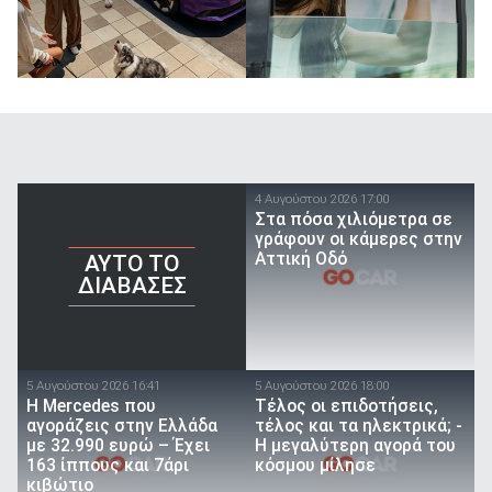
4 Αυγούστου 2026 17:00
Στα πόσα χιλιόμετρα σε
γράφουν οι κάμερες στην
Αττική Οδό
AYTO TO
ΔΙΑΒΑΣΕΣ
5 Αυγούστου 2026 16:41
5 Αυγούστου 2026 18:00
Η Mercedes που
Τέλος οι επιδοτήσεις,
αγοράζεις στην Ελλάδα
τέλος και τα ηλεκτρικά; -
με 32.990 ευρώ – Έχει
Η μεγαλύτερη αγορά του
163 ίππους και 7άρι
κόσμου μίλησε
κιβώτιο