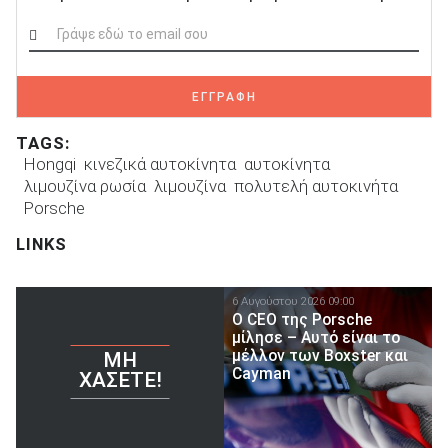
ΕΓΓΡΑΦΗ
TAGS:
Hongqi
κινεζικά αυτοκίνητα
αυτοκίνητα
λιμουζίνα ρωσία
λιμουζίνα
πολυτελή αυτοκινήτα
Porsche
LINKS
6 Αυγούστου 2026 09:00
Ο CEO της Porsche
μίλησε – Αυτό είναι το
μέλλον των Boxster και
ΜΗ
Cayman
ΧΆΣΕΤΕ!