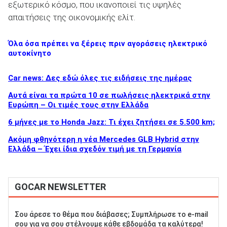
εξωτερικό κόσμο, που ικανοποιεί τις υψηλές
απαιτήσεις της οικονομικής ελίτ.
Όλα όσα πρέπει να ξέρεις πριν αγοράσεις ηλεκτρικό
αυτοκίνητο
Car news: Δες εδώ όλες τις ειδήσεις της ημέρας
Αυτά είναι τα πρώτα 10 σε πωλήσεις ηλεκτρικά στην
Ευρώπη – Οι τιμές τους στην Ελλάδα
6 μήνες με το Honda Jazz: Τι έχει ζητήσει σε 5.500 km;
Ακόμη φθηνότερη η νέα Mercedes GLB Hybrid στην
Ελλάδα – Έχει ίδια σχεδόν τιμή με τη Γερμανία
GOCAR NEWSLETTER
Σου άρεσε το θέμα που διάβασες; Συμπλήρωσε το e-mail
σου για να σου στέλνουμε κάθε εβδομάδα τα καλύτερα!