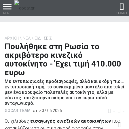
MENU
SEARCH
ΑΡΧΙΚΗ
ΝΕΑ
ΕΙΔΗΣΕΙΣ
Πουλήθηκε στη Ρωσία το
Βρες τα πάντα για το
ακριβότερο κινεζικό
αυτοκίνητο!
αυτοκίνητο - Έχει τιμή 410.000
ευρω
Με εντυπωσιακές προδιαγραφές, αλλά και ακόμη πιο…
βρες το!
εντυπωσιακή τιμή, το συγκεκριμένο μοντέλο αποτελεί
μεν ένα κορυφαίο πολυτελές αυτοκίνητο, αλλά με
κόστος που ξεπερνά ακόμη και τον ευρωπαϊκό
ανταγωνισμό.
GOCAR TEAM
στις 07.06.2026
-
-
Καινούρια
Οι χιλιάδες
εισαγωγές κινεζικών αυτοκινήτων
που
κατακλύζουν τη ρωσική αγορά αφορούν, στην