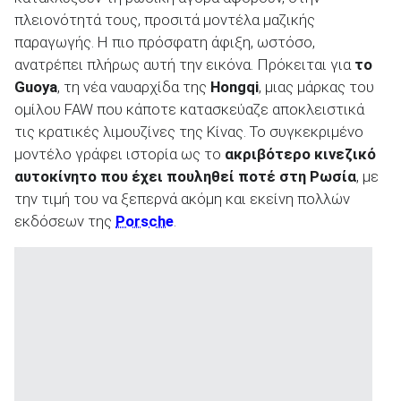
πλειονότητά τους, προσιτά μοντέλα μαζικής
παραγωγής. Η πιο πρόσφατη άφιξη, ωστόσο,
ανατρέπει πλήρως αυτή την εικόνα. Πρόκειται για
το
Guoya
, τη νέα ναυαρχίδα της
Hongqi
, μιας μάρκας του
ΑΝΑΖΗΤΗΣΗ
ομίλου FAW που κάποτε κατασκεύαζε αποκλειστικά
τις κρατικές λιμουζίνες της Κίνας. Το συγκεκριμένο
Μεταχειρισμένα
μοντέλο γράφει ιστορία ως το
ακριβότερο κινεζικό
αυτοκίνητο που έχει πουληθεί ποτέ στη Ρωσία
, με
την τιμή του να ξεπερνά ακόμη και εκείνη πολλών
εκδόσεων της
Porsche
.
ΑΝΑΖΗΤΗΣΗ
Επιχειρήσεις