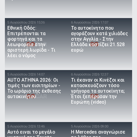
5 Αυγούστου 2026 15:36
6 Αυγούστου 2026 17:07
Εθνική Οδός:
To αυτοκίνητο που
Επιτρέπονται τα
αγοράζουν κατά χιλιάδες
φορτηγά και τα
στην Αγγλία - Στην
λεωφορεία στην
Ελλάδα κοστίζει 21.528
αριστερή λωρίδα - Τι
ευρώ
λέει ο νόμος
5 Αυγούστου 2026 14:07
6 Αυγούστου 2026 12:37
AUTO ATHINA 2026: Οι
Τι έκαναν οι Κινέζοι και
τιμές των εισιτηρίων -
κατασκευάζουν τόσο
Το ωράριο της έκθεσης
γρήγορα τα αυτοκίνητα;
αυτοκινήτου
Έτσι ξεπέρασαν την
Ευρώπη (video)
5 Αυγούστου 2026 13:46
5 Αυγούστου 2026 09:00
Αυτό ειναι τo μεγάλο
Η Mercedes αναγνώρισε