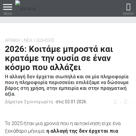
MENU
SEARCH
ΑΡΧΙΚΗ
ΝΕΑ
ΕΙΔΗΣΕΙΣ
2026: Κοιτάμε μπροστά και
Βρες τα πάντα για το
κρατάμε την ουσία σε έναν
αυτοκίνητο!
κόσμο που αλλάζει
H αλλαγή δεν έρχεται σιωπηλά και σε μία πληροφορία
που η πληροφορία περισσεύει επιλέξαμε να δώσουμε
βάρος στη χρήση, στην εμπειρία και στην πραγματική
βρες το!
αξία.
Δήμητρα Σχοινοχωρίτη
στις 02.01.2026
-
-
Το 2025 ήταν μια χρονιά που η αυτοκίνηση είχε ένα
Καινούρια
ξεκάθαρο μήνυμα:
η αλλαγή της δεν έρχεται πια