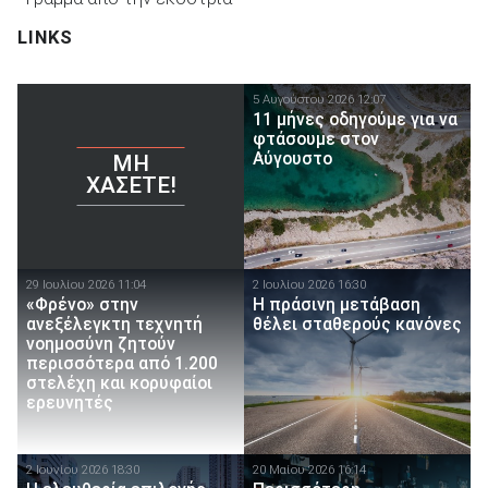
LINKS
5 Αυγούστου 2026 12:07
11 μήνες οδηγούμε για να
φτάσουμε στον
Αύγουστο
ΜΗ
ΧΆΣΕΤΕ!
29 Ιουλίου 2026 11:04
2 Ιουλίου 2026 16:30
«Φρένο» στην
Η πράσινη μετάβαση
ανεξέλεγκτη τεχνητή
θέλει σταθερούς κανόνες
νοημοσύνη ζητούν
περισσότερα από 1.200
στελέχη και κορυφαίοι
ερευνητές
2 Ιουνίου 2026 18:30
20 Μαίου 2026 16:14