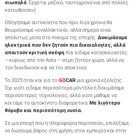
σιωπηλά
. Έρχεται μαζικά, ταυτόχρονα και από πολλές
κατευθύνσεις.
Οδηγήσαμε αυτοκίνητα που πριν λίγα χρόνια θα
θεωρούσαμε «εναλλακτικά», αλλά σήμερα είναι
ΑΝΑΖΗΤΗΣΗ
απολύτως μέσα στο πνεύμα της εποχής.
Δοκιμάσαμε
ηλεκτρικά που δεν ζητούν πια δικαιολογίες, αλλά
Μεταχειρισμένα
απαιτούν κριτική σκέψη
. Και είδαμε κατασκευαστές
– κυρίως από την Ασία – να μη ζητούν χώρο, αλλά να
τον διεκδικούν και να τον αποκτούν.
Το 2025 ήταν και για το
GO
CAR
μια χρονιά εξέλιξης.
Όχι γιατί είδαμε περισσότερα μοντέλα ή δοκιμάσαμε
περισσότερες τεχνολογίες, αλλά γιατί μάθαμε να
ΑΝΑΖΗΤΗΣΗ
κοιτάμε το αυτοκίνητο διαφορετικά.
Με λιγότερο
θόρυβο και περισσότερη ουσία.
Επιχειρήσεις
Σε μια εποχή που η πληροφορία περισσεύει, επιλέξαμε
να δώσουμε βάρος στη χρήση, στην εμπειρία και στην