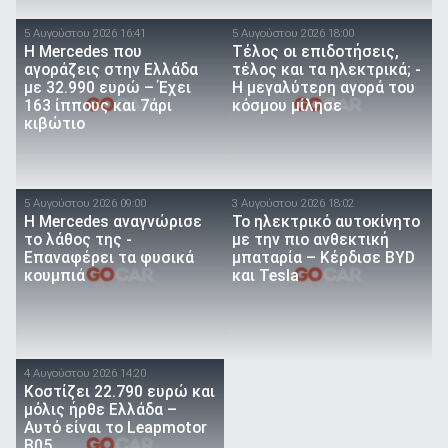
5 Αυγούστου 2026 16:41
5 Αυγούστου 2026 18:00
Η Mercedes που
Τέλος οι επιδοτήσεις,
αγοράζεις στην Ελλάδα
τέλος και τα ηλεκτρικά; -
με 32.990 ευρώ – Έχει
Η μεγαλύτερη αγορά του
163 ίππους και 7άρι
κόσμου μίλησε
κιβώτιο
5 Αυγούστου 2026 09:00
3 Αυγούστου 2026 18:02
Η Mercedes αναγνώρισε
Το ηλεκτρικό αυτοκίνητο
το λάθος της -
με την πιο ανθεκτική
Επαναφέρει τα φυσικά
μπαταρία – Κέρδισε BYD
κουμπιά
και Tesla
4 Αυγούστου 2026 14:20
Κοστίζει 22.790 ευρώ και
μόλις ήρθε Ελλάδα –
Αυτό είναι το Leapmotor
B05