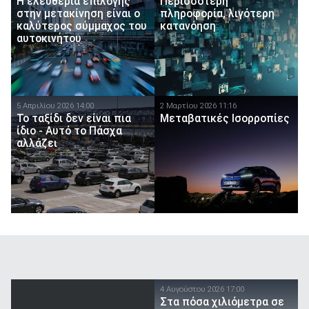
Η ελευθερία επιλογής
Περισσότερη
στην μετακίνηση είναι ο
πληροφορία, λιγότερη
καλύτερος σύμμαχος του
κατανόηση
αυτοκινήτου
5 Απριλίου 2026 14:00
2 Μαρτίου 2026 11:16
Το ταξίδι δεν είναι πια
Μεταβατικές Ισορροπίες
ίδιο - Αυτό το Πάσχα
αλλάζει
4 Αυγούστου 2026 17:00
Στα πόσα χιλιόμετρα σε