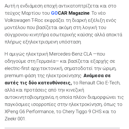
Αυτή η ενδιάμεση εποχή αντικατοπτρίζεται και στο
τεύχος Μαρτίου του
GO
CAR Magazine
. Το νέο
Volkswagen T-Roc εκφράζει τη διαρκή εξέλιξη ενός
μοντέλου που βασίζεται ακόμη στη λογική του
ΑΝΑΖΗΤΗΣΗ
σύγχρονου κινητήρα εσωτερικής καύσης αλλά αποκτά
πλήρως εξηλεκτρισμενη υπόσταση.
Μεταχειρισμένα
Η αμιγώς ηλεκτρική Mercedes-Benz CLA —που
οδηγούμε στη Γερμανία— και βασίζεται εξαρχής σε
electric-first αρχιτεκτονική, σηματοδοτεί την ώριμη,
premium φάση της ηλεκτροκίνησης.
Ανάμεσα σε
αυτές τις δύο κατευθύνσεις,
το Renault Clio E-Tech,
αλλά και προτάσεις από την κινεζική
ΑΝΑΖΗΤΗΣΗ
αυτοκινητοβιομηχανία, η οποία πλέον διαμορφώνει τις
παγκόσμιες ισορροπίες στην ηλεκτροκίνηση, όπως το
Επιχειρήσεις
XPeng G6 Performance, το Chery Tiggo 9 CHS και το
Zeekr 001.