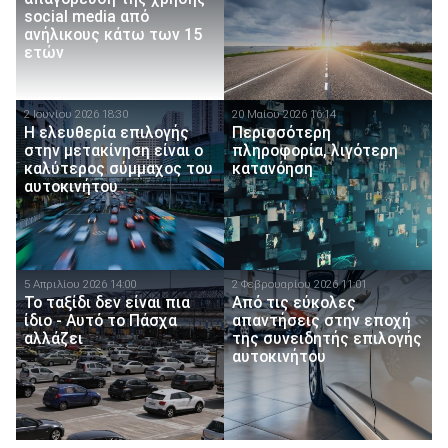
social media από
ανήλικους κάτω των 15
ετών
2 Ιουνίου 2026 18:30
20 Μαίου 2026 16:14
Η ελευθερία επιλογής
Περισσότερη
στην μετακίνηση είναι ο
πληροφορία, λιγότερη
καλύτερος σύμμαχος του
κατανόηση
αυτοκινήτου
5 Απριλίου 2026 14:00
2 Φεβρουαρίου 2026 11:01
Το ταξίδι δεν είναι πια
Από τις εύκολες
ίδιο - Αυτό το Πάσχα
απαντήσεις στην εποχή
αλλάζει
της συνειδητής επιλογής
αυτοκινήτου