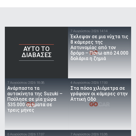
7 Αυγούστου 2026 14:14
Έκλεψαν σε μια νύχτα τις
8 κάμερες της
Αστυνομίας από τον
AYTO TO
δρόμο – Πάνω από 24.000
ΔΙΑΒΑΣΕΣ
δολάρια η ζημιά
7 Αυγούστου 2026 18:08
4 Αυγούστου 2026 17:00
Ανάρπαστα τα
Στα πόσα χιλιόμετρα σε
αυτοκίνητα της Suzuki –
γράφουν οι κάμερες στην
Πούλησε σε μία χώρα
Αττική Οδό
535.000 οχήματα σε
τρεις μήνες
6 Αυγούστου 2026 17:07
7 Αυγούστου 2026 15:38