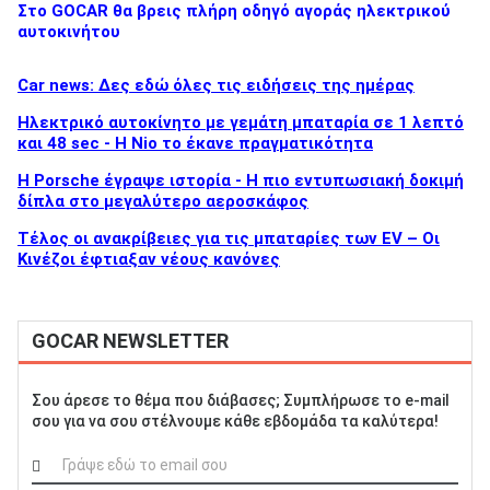
Στο GOCAR θα βρεις πλήρη οδηγό αγοράς ηλεκτρικού
αυτοκινήτου
Car news: Δες εδώ όλες τις ειδήσεις της ημέρας
Ηλεκτρικό αυτοκίνητο με γεμάτη μπαταρία σε 1 λεπτό
και 48 sec - Η Nio το έκανε πραγματικότητα
H Porsche έγραψε ιστορία - H πιο εντυπωσιακή δοκιμή
δίπλα στο μεγαλύτερο αεροσκάφος
Τέλος οι ανακρίβειες για τις μπαταρίες των EV – Οι
Κινέζοι έφτιαξαν νέους κανόνες
GOCAR NEWSLETTER
Σου άρεσε το θέμα που διάβασες; Συμπλήρωσε το e-mail
σου για να σου στέλνουμε κάθε εβδομάδα τα καλύτερα!