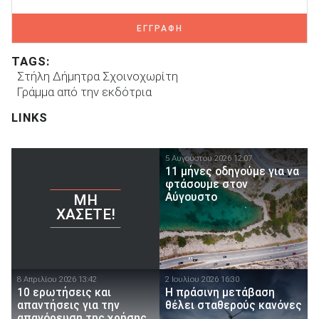
ΕΓΓΡΑΦΗ
TAGS:
Στήλη Δήμητρα Σχοινοχωρίτη
Γράμμα από την εκδότρια
LINKS
5 Αυγούστου 2026 12:07
11 μήνες οδηγούμε για να
φτάσουμε στον
Αύγουστο
ΜΗ
ΧΆΣΕΤΕ!
8 Απριλίου 2026 13:42
2 Ιουλίου 2026 16:30
10 ερωτήσεις και
Η πράσινη μετάβαση
απαντήσεις για την
θέλει σταθερούς κανόνες
απαγόρευση της χρήσης