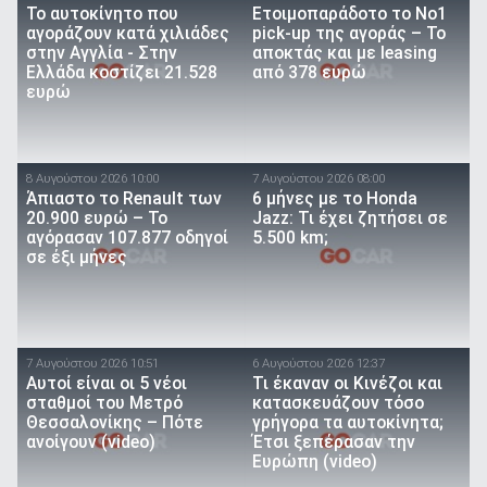
To αυτοκίνητο που
Ετοιμοπαράδοτο το Νο1
αγοράζουν κατά χιλιάδες
pick-up της αγοράς – Το
στην Αγγλία - Στην
αποκτάς και με leasing
Ελλάδα κοστίζει 21.528
από 378 ευρώ
ευρώ
8 Αυγούστου 2026 10:00
7 Αυγούστου 2026 08:00
Άπιαστο το Renault των
6 μήνες με το Honda
20.900 ευρώ – Το
Jazz: Τι έχει ζητήσει σε
αγόρασαν 107.877 οδηγοί
5.500 km;
σε έξι μήνες
7 Αυγούστου 2026 10:51
6 Αυγούστου 2026 12:37
Αυτοί είναι οι 5 νέοι
Τι έκαναν οι Κινέζοι και
σταθμοί του Μετρό
κατασκευάζουν τόσο
Θεσσαλονίκης – Πότε
γρήγορα τα αυτοκίνητα;
ανοίγουν (video)
Έτσι ξεπέρασαν την
Ευρώπη (video)