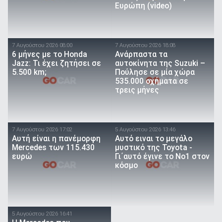
Ευρώπη (video)
7 Αυγούστου 2026 08:00
7 Αυγούστου 2026 18:08
6 μήνες με το Honda
Ανάρπαστα τα
Jazz: Τι έχει ζητήσει σε
αυτοκίνητα της Suzuki –
5.500 km;
Πούλησε σε μία χώρα
535.000 οχήματα σε
τρεις μήνες
7 Αυγούστου 2026 17:02
5 Αυγούστου 2026 13:46
Αυτή είναι η πανέμορφη
Αυτό ειναι τo μεγάλο
Mercedes των 115.430
μυστικό της Toyota -
ευρώ
Γι΄αυτό έγινε το Νο1 στον
κόσμο
5 Αυγούστου 2026 16:41