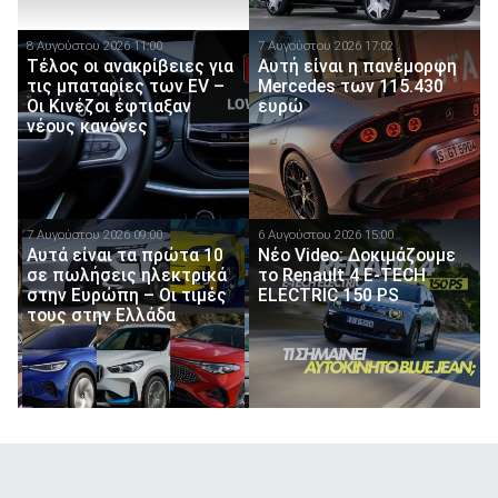
8 Αυγούστου 2026 11:00
7 Αυγούστου 2026 17:02
Τέλος οι ανακρίβειες για
Αυτή είναι η πανέμορφη
τις μπαταρίες των EV –
Mercedes των 115.430
Οι Κινέζοι έφτιαξαν
ευρώ
νέους κανόνες
7 Αυγούστου 2026 09:00
6 Αυγούστου 2026 15:00
Αυτά είναι τα πρώτα 10
Νέο Video: Δοκιμάζουμε
σε πωλήσεις ηλεκτρικά
το Renault 4 E-TECH
στην Ευρώπη – Οι τιμές
ELECTRIC 150 PS
τους στην Ελλάδα