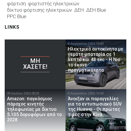
φόρτιση
φορτιστής ηλεκτρικών
δίκτυο φόρτισης ηλεκτρικών
ΔΕΗ
ΔΕΗ Blue
PPC Blue
LINKS
8 Αυγούστου 2026 16:00
Ηλεκτρικό αυτοκίνητο με
γεμάτη μπαταρία σε 1
λεπτό και 48 sec - Η Nio
ΜΗ
το έκανε
ΧΆΣΕΤΕ!
πραγματικότητα
28 Ιουλίου 2026 09:33
8 Αυγούστου 2026 13:00
Amazon: παγκόσμιος
Άνοιξαν οι παραγγελίες
πάροχος κινητής
για το εντυπωσιακό SUV
τηλεφωνίας με δίκτυο
της Huawei - Οι πρώτες
5.105 δορυφόρων από το
τιμές στην Κίνα
2028