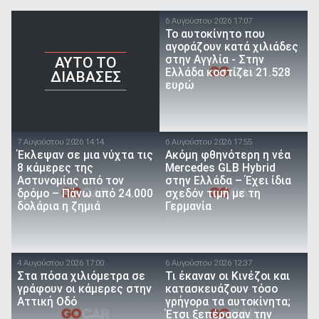
6 Αυγούστου 2026 17:07
To αυτοκίνητο που
αγοράζουν κατά χιλιάδες
στην Αγγλία - Στην
AYTO TO
Ελλάδα κοστίζει 21.528
ΔΙΑΒΑΣΕΣ
ευρώ
7 Αυγούστου 2026 14:14
6 Αυγούστου 2026 17:55
Έκλεψαν σε μια νύχτα τις
Ακόμη φθηνότερη η νέα
8 κάμερες της
Mercedes GLB Hybrid
Αστυνομίας από τον
στην Ελλάδα – Έχει ίδια
δρόμο – Πάνω από 24.000
σχεδόν τιμή με τη
δολάρια η ζημιά
Γερμανία
4 Αυγούστου 2026 17:00
6 Αυγούστου 2026 12:37
Στα πόσα χιλιόμετρα σε
Τι έκαναν οι Κινέζοι και
γράφουν οι κάμερες στην
κατασκευάζουν τόσο
Αττική Οδό
γρήγορα τα αυτοκίνητα;
Έτσι ξεπέρασαν την