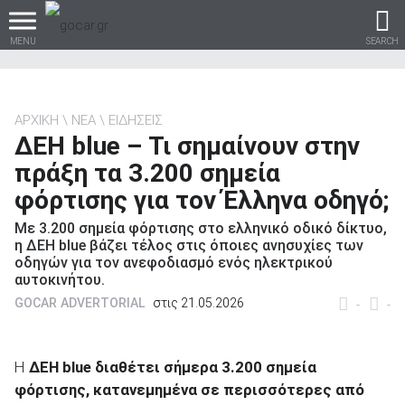
MENU
SEARCH
ΑΡΧΙΚΗ
ΝΕΑ
ΕΙΔΗΣΕΙΣ
ΔΕΗ blue – Τι σημαίνουν στην
Βρες τα πάντα για το
πράξη τα 3.200 σημεία
αυτοκίνητο!
φόρτισης για τον Έλληνα οδηγό;
Με 3.200 σημεία φόρτισης στο ελληνικό οδικό δίκτυο,
η ΔΕΗ blue βάζει τέλος στις όποιες ανησυχίες των
οδηγών για τον ανεφοδιασμό ενός ηλεκτρικού
βρες το!
αυτοκινήτου.
GOCAR ADVERTORIAL
στις 21.05.2026
-
-
Η
ΔΕΗ
blue
διαθέτει σήμερα 3.200 σημεία
Καινούρια
φόρτισης, κατανεμημένα σε περισσότερες από