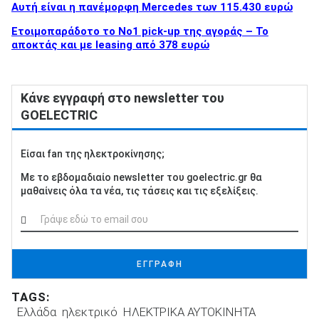
Αυτή είναι η πανέμορφη Mercedes των 115.430 ευρώ
Ετοιμοπαράδοτο το Νο1 pick-up της αγοράς – Το
αποκτάς και με leasing από 378 ευρώ
Κάνε εγγραφή στο newsletter του
GOELECTRIC
Είσαι fan της ηλεκτροκίνησης;
Με το εβδομαδιαίο newsletter του goelectric.gr θα
μαθαίνεις όλα τα νέα, τις τάσεις και τις εξελίξεις.
ΕΓΓΡΑΦΗ
TAGS:
Ελλάδα
ηλεκτρικό
ΗΛΕΚΤΡΙΚΑ ΑΥΤΟΚΙΝΗΤΑ