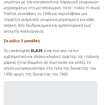
γνωστών με την κατασκευή και παραγωγή γεωργικών
μηχανημάτων στη μεταπολεμική -τότε- Ιταλία. H σειρά
Trattori, γεννήθηκε το 1948 και περιελάβανε μια
τεράστια γκάμα από γεωργικά μηχανήματα για κάθε
ανάγκη. Από δενδροκομικά και αμπελουργικά έως
ΑΝΑΖΗΤΗΣΗ
ανοιχτής καλλιέργειας.
Μεταχειρισμένα
Σε μόλις 5 μονάδες
Το Lamborghini
DLA35
είναι ένα από τα πιο
εμβληματικά και σπάνια κλασικά τρακτέρ της ιταλικής
μάρκας (ήταν βαμμένο σε πορτοκαλί και μπλέ), το
οποίο κατασκευάστηκε στα τέλη της δεκαετίας του
1950, αρχές της δεκαετίας του 1960.
ΑΝΑΖΗΤΗΣΗ
Επιχειρήσεις