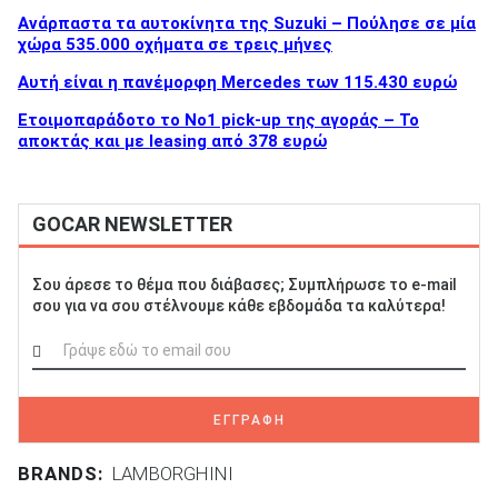
Ανάρπαστα τα αυτοκίνητα της Suzuki – Πούλησε σε μία
χώρα 535.000 οχήματα σε τρεις μήνες
Αυτή είναι η πανέμορφη Mercedes των 115.430 ευρώ
Ετοιμοπαράδοτο το Νο1 pick-up της αγοράς – Το
αποκτάς και με leasing από 378 ευρώ
GOCAR NEWSLETTER
Σου άρεσε το θέμα που διάβασες; Συμπλήρωσε το e-mail
σου για να σου στέλνουμε κάθε εβδομάδα τα καλύτερα!
ΕΓΓΡΑΦΗ
BRANDS:
LAMBORGHINI