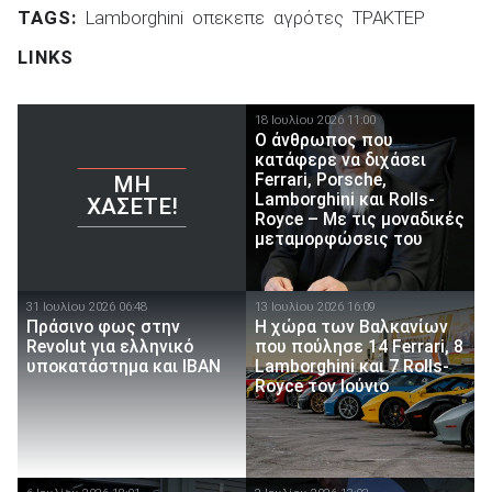
TAGS:
Lamborghini
οπεκεπε
αγρότες
ΤΡΑΚΤΕΡ
LINKS
18 Ιουλίου 2026 11:00
Ο άνθρωπος που
κατάφερε να διχάσει
Ferrari, Porsche,
ΜΗ
Lamborghini και Rolls-
ΧΆΣΕΤΕ!
Royce – Με τις μοναδικές
μεταμορφώσεις του
31 Ιουλίου 2026 06:48
13 Ιουλίου 2026 16:09
Πράσινο φως στην
Η χώρα των Βαλκανίων
Revolut για ελληνικό
που πούλησε 14 Ferrari, 8
υποκατάστημα και IBAN
Lamborghini και 7 Rolls-
Royce τον Ιούνιο