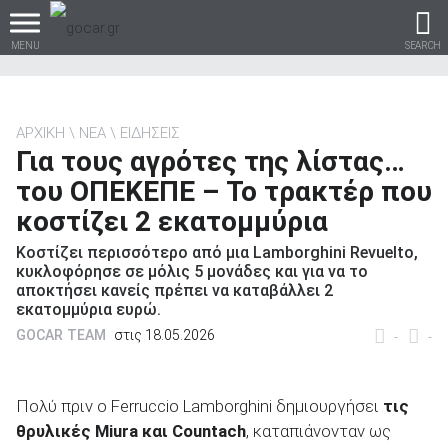
MENU
SEARCH
ΑΡΧΙΚΗ
ΝΕΑ
ΕΙΔΗΣΕΙΣ
Για τους αγρότες της λίστας…
Βρες τα πάντα για το
του ΟΠΕΚΕΠΕ – Το τρακτέρ που
αυτοκίνητο!
κοστίζει 2 εκατομμύρια
Κοστίζει περισσότερο από μια Lamborghini Revuelto,
κυκλοφόρησε σε μόλις 5 μονάδες και για να το
αποκτήσει κανείς πρέπει να καταβάλλει 2
βρες το!
εκατομμύρια ευρώ.
GOCAR TEAM
στις 18.05.2026
-
-
Πολύ πριν ο Ferruccio Lamborghini δημιουργήσει
τις
Καινούρια
θρυλικές
Miura και
Countach
, καταπιάνονταν ως