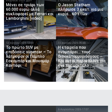
6 Ιουλίου 2026 18:01
2 Ιουλίου 2026 13:02
Μένει σε τριάρι των
Ο Jason Statham
60.000 ευρώ αλλά
πλήρωσε 3 εκατ. για μια
κυκλοφορεί με Ferrari και
κυρία… 60 ετών
Lamborghini [video]
13 Ιουνίου 2026 13:00
11 Ιουνίου 2026 09:00
Το πρώτο SUV με
Η εταιρεία που
επιδόσεις supercar – Το
σνομπάρει… τους
λάτρεψαν οι Πάμπλο
δισεκατομμυριούχους –
Εσκομπάρ και Μουαμάρ
Και αυτοί παρακαλάνε για
Καντάφι
ένα της μοντέλο
6 Αυγούστου 2026 17:07