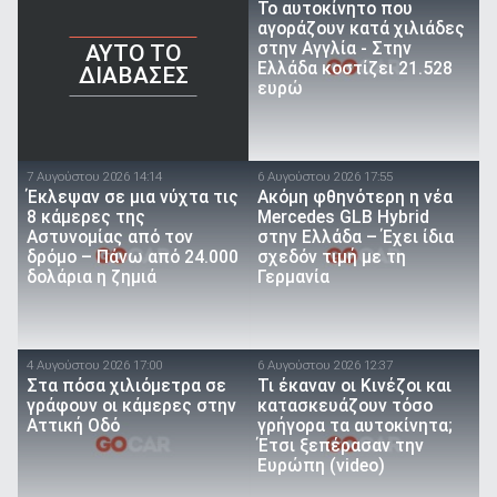
To αυτοκίνητο που
αγοράζουν κατά χιλιάδες
στην Αγγλία - Στην
AYTO TO
Ελλάδα κοστίζει 21.528
ΔΙΑΒΑΣΕΣ
ευρώ
7 Αυγούστου 2026 14:14
6 Αυγούστου 2026 17:55
Έκλεψαν σε μια νύχτα τις
Ακόμη φθηνότερη η νέα
8 κάμερες της
Mercedes GLB Hybrid
Αστυνομίας από τον
στην Ελλάδα – Έχει ίδια
δρόμο – Πάνω από 24.000
σχεδόν τιμή με τη
δολάρια η ζημιά
Γερμανία
4 Αυγούστου 2026 17:00
6 Αυγούστου 2026 12:37
Στα πόσα χιλιόμετρα σε
Τι έκαναν οι Κινέζοι και
γράφουν οι κάμερες στην
κατασκευάζουν τόσο
Αττική Οδό
γρήγορα τα αυτοκίνητα;
Έτσι ξεπέρασαν την
Ευρώπη (video)