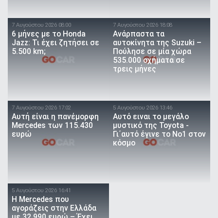
7 Αυγούστου 2026 08:00
7 Αυγούστου 2026 18:08
6 μήνες με το Honda
Ανάρπαστα τα
Jazz: Τι έχει ζητήσει σε
αυτοκίνητα της Suzuki –
5.500 km;
Πούλησε σε μία χώρα
535.000 οχήματα σε
τρεις μήνες
7 Αυγούστου 2026 17:02
5 Αυγούστου 2026 13:46
Αυτή είναι η πανέμορφη
Αυτό ειναι τo μεγάλο
Mercedes των 115.430
μυστικό της Toyota -
ευρώ
Γι΄αυτό έγινε το Νο1 στον
κόσμο
5 Αυγούστου 2026 16:41
Η Mercedes που
αγοράζεις στην Ελλάδα
με 32.990 ευρώ – Έχει