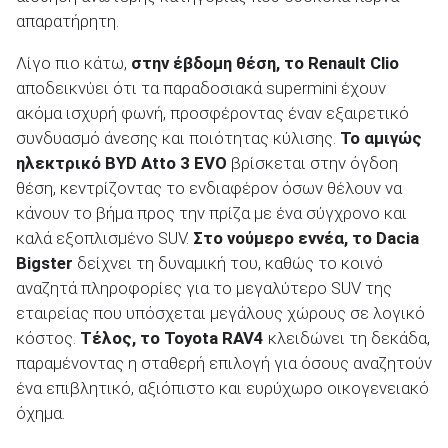
απαρατήρητη.
Λίγο πιο κάτω,
στην έβδομη θέση, το
Renault
Clio
αποδεικνύει ότι τα παραδοσιακά supermini έχουν
ακόμα ισχυρή φωνή, προσφέροντας έναν εξαιρετικό
συνδυασμό άνεσης και ποιότητας κύλισης.
Το αμιγώς
ηλεκτρικό
BYD
Atto
3
EVO
βρίσκεται στην όγδοη
θέση, κεντρίζοντας το ενδιαφέρον όσων θέλουν να
κάνουν το βήμα προς την πρίζα με ένα σύγχρονο και
καλά εξοπλισμένο SUV.
Στο νούμερο εννέα, το
Dacia
Bigster
δείχνει τη δυναμική του, καθώς το κοινό
αναζητά πληροφορίες για το μεγαλύτερο SUV της
εταιρείας που υπόσχεται μεγάλους χώρους σε λογικό
κόστος.
Τέλος, το
Toyota
RAV
4
κλειδώνει τη δεκάδα,
παραμένοντας η σταθερή επιλογή για όσους αναζητούν
ένα επιβλητικό, αξιόπιστο και ευρύχωρο οικογενειακό
όχημα.