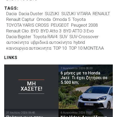
TAGS:
Dacia
Dacia Duster
SUZUKI
SUZUKI VITARA
RENAULT
Renault Captur
Omoda
Omoda 5
Toyota
TOYOTA YARIS CROSS
PEUGEOT
Peugeot 2008
Renault Clio
BYD
BYD Atto 3
BYD ATTO 3 Evo
Dacia Bigster
Toyota RAV4
SUV
SUV-Crossover
αυτοκίνητα
υβριδικά αυτοκίνητα
hybrid
καινουργια αυτοκινητα
TOP 10
TOP 10 ΜΟΝΤΕΛΑ
LINKS
7 Αυγούστου 2026 08:00
6 μήνες με το Honda
Jazz: Τι έχει ζητήσει σε
5.500 km;
ΜΗ
ΧΆΣΕΤΕ!
31 Ιουλίου 2026 06:48
6 Αυγούστου 2026 15:00