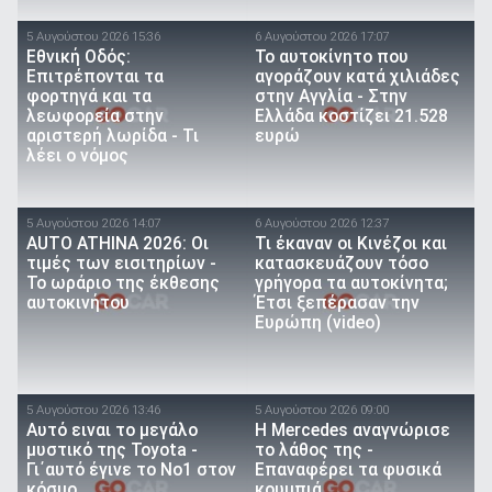
5 Αυγούστου 2026 15:36
6 Αυγούστου 2026 17:07
Εθνική Οδός:
To αυτοκίνητο που
Επιτρέπονται τα
αγοράζουν κατά χιλιάδες
φορτηγά και τα
στην Αγγλία - Στην
λεωφορεία στην
Ελλάδα κοστίζει 21.528
αριστερή λωρίδα - Τι
ευρώ
λέει ο νόμος
5 Αυγούστου 2026 14:07
6 Αυγούστου 2026 12:37
AUTO ATHINA 2026: Οι
Τι έκαναν οι Κινέζοι και
τιμές των εισιτηρίων -
κατασκευάζουν τόσο
Το ωράριο της έκθεσης
γρήγορα τα αυτοκίνητα;
αυτοκινήτου
Έτσι ξεπέρασαν την
Ευρώπη (video)
5 Αυγούστου 2026 13:46
5 Αυγούστου 2026 09:00
Αυτό ειναι τo μεγάλο
Η Mercedes αναγνώρισε
μυστικό της Toyota -
το λάθος της -
Γι΄αυτό έγινε το Νο1 στον
Επαναφέρει τα φυσικά
κόσμο
κουμπιά