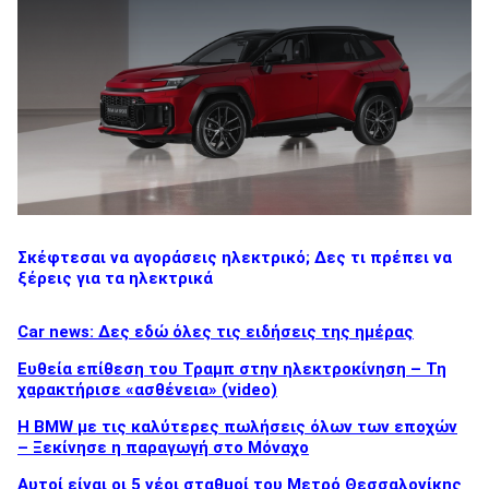
Σκέφτεσαι να αγοράσεις ηλεκτρικό; Δες τι πρέπει να
ξέρεις για τα ηλεκτρικά
Car news: Δες εδώ όλες τις ειδήσεις της ημέρας
Ευθεία επίθεση του Τραμπ στην ηλεκτροκίνηση – Τη
χαρακτήρισε «ασθένεια» (video)
Η BMW με τις καλύτερες πωλήσεις όλων των εποχών
– Ξεκίνησε η παραγωγή στο Μόναχο
Αυτοί είναι οι 5 νέοι σταθμοί του Μετρό Θεσσαλονίκης