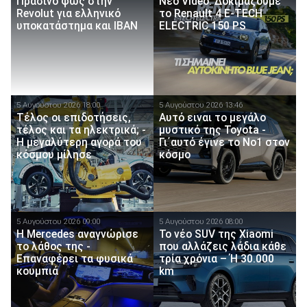
Πράσινο φως στην
Νέο Video: Δοκιμάζουμε
Revolut για ελληνικό
το Renault 4 E-TECH
υποκατάστημα και IBAN
ELECTRIC 150 PS
5 Αυγούστου 2026 18:00
5 Αυγούστου 2026 13:46
Τέλος οι επιδοτήσεις,
Αυτό ειναι τo μεγάλο
τέλος και τα ηλεκτρικά; -
μυστικό της Toyota -
Η μεγαλύτερη αγορά του
Γι΄αυτό έγινε το Νο1 στον
κόσμου μίλησε
κόσμο
5 Αυγούστου 2026 09:00
5 Αυγούστου 2026 08:00
Η Mercedes αναγνώρισε
Το νέο SUV της Xiaomi
το λάθος της -
που αλλάζεις λάδια κάθε
Επαναφέρει τα φυσικά
τρία χρόνια – Ή 30.000
κουμπιά
km