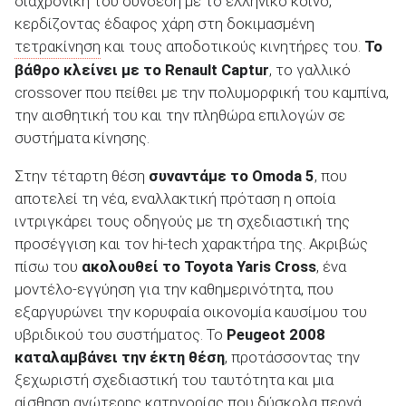
διαχρονική του σύνδεση με το ελληνικό κοινό,
κερδίζοντας έδαφος χάρη στη δοκιμασμένη
τετρακίνηση
και τους αποδοτικούς κινητήρες του.
Το
ΑΝΑΖΗΤΗΣΗ
βάθρο κλείνει με το
Renault
Captur
, το γαλλικό
crossover που πείθει με την πολυμορφική του καμπίνα,
την αισθητική του και την πληθώρα επιλογών σε
συστήματα κίνησης.
Στην τέταρτη θέση
συναντάμε το
Omoda
5
, που
αποτελεί τη νέα, εναλλακτική πρόταση η οποία
ιντριγκάρει τους οδηγούς με τη σχεδιαστική της
προσέγγιση και τον hi-tech χαρακτήρα της. Ακριβώς
πίσω του
ακολουθεί το
Toyota
Yaris
Cross
, ένα
μοντέλο-εγγύηση για την καθημερινότητα, που
εξαργυρώνει την κορυφαία οικονομία καυσίμου του
υβριδικού του συστήματος. Το
Peugeot
2008
καταλαμβάνει την έκτη θέση
, προτάσσοντας την
ξεχωριστή σχεδιαστική του ταυτότητα και μια
αίσθηση ανώτερης κατηγορίας που δύσκολα περνά