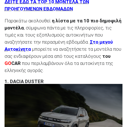
ΔΕΙΤΕ ΕΔΩ ΤΑ ΤΟΡ 10 ΜΟΝΤΕΛΑ ΤΩΝ
ΠΡΟΗΓΟΥΜΕΝΩΝ ΕΒΔΟΜΑΔΩΝ
Παρακάτω ακολουθεί
η λίστα με τα 10 πιο δημοφιλή
μοντέλα
, σύμφωνα πάντα με τις πληροφορίες, τις
τιμές και τους εξοπλισμούς αυτοκινήτων που
αναζητήσατε την περασμένη εβδομάδα.
Στο μενού
Αυτοκίνητα
μπορείτε να αναζητήσετε τα μοντέλα που
σας ενδιαφέρουν μέσα από τους καταλόγους
του
GO
CAR
που περιλαμβάνουν όλα τα αυτοκίνητα της
ελληνικής αγοράς.
1.
DACIA DUSTER