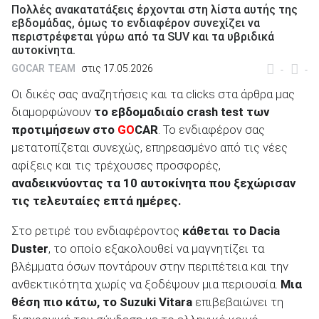
Πολλές ανακατατάξεις έρχονται στη λίστα αυτής της
εβδομάδας, όμως το ενδιαφέρον συνεχίζει να
περιστρέφεται γύρω από τα SUV και τα υβριδικά
αυτοκίνητα.
GOCAR TEAM
στις 17.05.2026
-
-
ΑΝΑΖΗΤΗΣΗ
Οι δικές σας αναζητήσεις και τα clicks στα άρθρα μας
διαμορφώνουν
το εβδομαδιαίο
crash
test
των
Μεταχειρισμένα
προτιμήσεων στο
GO
CAR
. Το ενδιαφέρον σας
μετατοπίζεται συνεχώς, επηρεασμένο από τις νέες
αφίξεις και τις τρέχουσες προσφορές,
αναδεικνύοντας τα 10 αυτοκίνητα που ξεχώρισαν
τις τελευταίες επτά ημέρες.
ΑΝΑΖΗΤΗΣΗ
Στο ρετιρέ του ενδιαφέροντος
κάθεται το
Dacia
Duster
, το οποίο εξακολουθεί να μαγνητίζει τα
βλέμματα όσων ποντάρουν στην περιπέτεια και την
Επιχειρήσεις
ανθεκτικότητα χωρίς να ξοδέψουν μια περιουσία.
Μια
θέση πιο κάτω, το
Suzuki
Vitara
επιβεβαιώνει τη