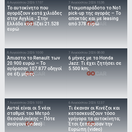
6 Αυγούστου 2026 17:07
7 Αυγούστου 2026 15:38
To αυτοκίνητο που
Ετοιμοπαράδοτο το Νο1
αγοράζουν κατά χιλιάδες
pick-up της αγοράς – Το
στην Αγγλία - Στην
αποκτάς και με leasing
Ελλάδα κοστίζει 21.528
από 378 ευρώ
ευρώ
8 Αυγούστου 2026 10:00
7 Αυγούστου 2026 08:00
Άπιαστο το Renault των
6 μήνες με το Honda
20.900 ευρώ – Το
Jazz: Τι έχει ζητήσει σε
αγόρασαν 107.877 οδηγοί
5.500 km;
σε έξι μήνες
7 Αυγούστου 2026 10:51
6 Αυγούστου 2026 12:37
Αυτοί είναι οι 5 νέοι
Τι έκαναν οι Κινέζοι και
σταθμοί του Μετρό
κατασκευάζουν τόσο
Θεσσαλονίκης – Πότε
γρήγορα τα αυτοκίνητα;
ανοίγουν (video)
Έτσι ξεπέρασαν την
Ευρώπη (video)