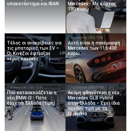
υποκατάστημα και IBAN
Mercedes - Με κόστος
130 ευρώ
8 Αυγούστου 2026 11:00
7 Αυγούστου 2026 17:02
Τέλος οι ανακρίβειες για
Αυτή είναι η πανέμορφη
τις μπαταρίες των EV –
Mercedes των 115.430
Οι Κινέζοι έφτιαξαν
ευρώ
νέους κανόνες
7 Αυγούστου 2026 12:05
6 Αυγούστου 2026 17:55
Πού κατασκευάζεται η
Ακόμη φθηνότερη η νέα
νέα BMW i3 - Πότε
Mercedes GLB Hybrid
έρχεται Ελλάδα (τιμή)
στην Ελλάδα – Έχει ίδια
σχεδόν τιμή με τη
Γερμανία