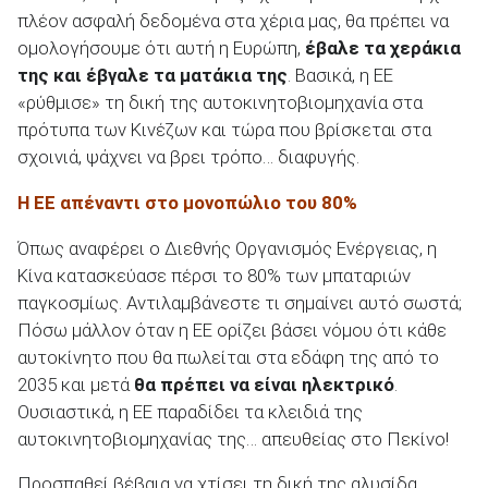
πλέον ασφαλή δεδομένα στα χέρια μας, θα πρέπει να
ομολογήσουμε ότι αυτή η Ευρώπη,
έβαλε τα χεράκια
της και έβγαλε τα ματάκια της
. Βασικά, η ΕΕ
«ρύθμισε» τη δική της αυτοκινητοβιομηχανία στα
πρότυπα των Κινέζων και τώρα που βρίσκεται στα
σχοινιά, ψάχνει να βρει τρόπο… διαφυγής.
Η ΕΕ απέναντι στο μονοπώλιο του 80%
Όπως αναφέρει ο Διεθνής Οργανισμός Ενέργειας, η
Κίνα κατασκεύασε πέρσι το 80% των μπαταριών
παγκοσμίως. Αντιλαμβάνεστε τι σημαίνει αυτό σωστά;
Πόσω μάλλον όταν η ΕΕ ορίζει βάσει νόμου ότι κάθε
αυτοκίνητο που θα πωλείται στα εδάφη της από το
2035 και μετά
θα πρέπει να είναι ηλεκτρικό
.
Ουσιαστικά, η ΕΕ παραδίδει τα κλειδιά της
αυτοκινητοβιομηχανίας της… απευθείας στο Πεκίνο!
Προσπαθεί βέβαια να χτίσει τη δική της αλυσίδα