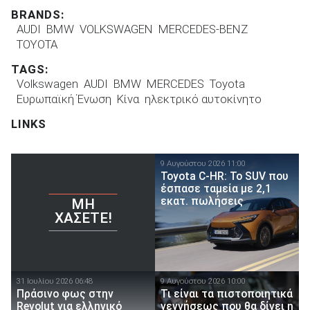
BRANDS:
AUDI
BMW
VOLKSWAGEN
MERCEDES-BENZ
TOYOTA
TAGS:
Volkswagen
AUDI
BMW
MERCEDES
Toyota
Ευρωπαϊκή Ένωση
Κίνα
ηλεκτρικό αυτοκίνητο
LINKS
9 Αυγούστου 2026 11:00
Toyota C-HR: Το SUV που
έσπασε ταμεία με 2,1
εκατ. πωλήσεις
ΜΗ
ΧΆΣΕΤΕ!
31 Ιουλίου 2026 06:48
9 Αυγούστου 2026 10:00
Πράσινο φως στην
Τι είναι τα πιστοποιητικά
Revolut για ελληνικό
γεννήσεως που θα δίνει η