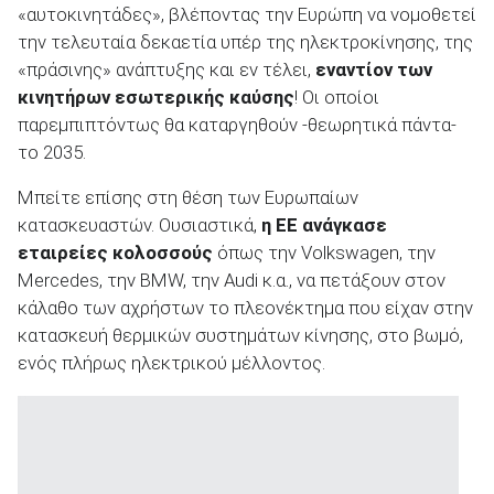
«αυτοκινητάδες», βλέποντας την Ευρώπη να νομοθετεί
την τελευταία δεκαετία υπέρ της ηλεκτροκίνησης, της
«πράσινης» ανάπτυξης και εν τέλει,
εναντίον των
κινητήρων εσωτερικής καύσης
! Οι οποίοι
παρεμπιπτόντως θα καταργηθούν -θεωρητικά πάντα-
ΑΝΑΖΗΤΗΣΗ
το 2035.
Μεταχειρισμένα
Μπείτε επίσης στη θέση των Ευρωπαίων
κατασκευαστών. Ουσιαστικά,
η ΕΕ ανάγκασε
εταιρείες κολοσσούς
όπως την Volkswagen, την
Mercedes, την BMW, την Audi κ.α., να πετάξουν στον
κάλαθο των αχρήστων το πλεονέκτημα που είχαν στην
κατασκευή θερμικών συστημάτων κίνησης, στο βωμό,
ΑΝΑΖΗΤΗΣΗ
ενός πλήρως ηλεκτρικού μέλλοντος.
Επιχειρήσεις