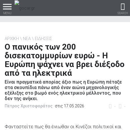
MENU
SEARCH
ΑΡΧΙΚΗ
ΝΕΑ
ΕΙΔΗΣΕΙΣ
Ο πανικός των 200
Βρες τα πάντα για το
δισεκατομμυρίων ευρώ - Η
αυτοκίνητο!
Ευρώπη ψάχνει να βρει διέξοδο
από τα ηλεκτρικά
Είναι πραγματικά απορίας άξιο πως η Ευρώπη πέταξε
βρες το!
στα σκουπίδια πάνω από έναν αιώνα μηχανολογικής
εξέλιξης στο βωμό ενός ηλεκτρικού μέλλοντος, που
δεν της ανήκει.
Πέτρος Χριστοφοράτος
στις 17.05.2026
-
-
Καινούρια
Φανταστείτε πως θα ένιωθαν οι Κινέζοι πολιτικοί και