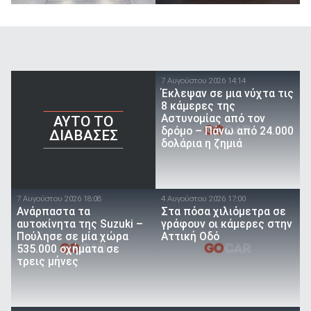
7 Αυγούστου 2026 14:14
Έκλεψαν σε μια νύχτα τις
8 κάμερες της
Αστυνομίας από τον
AYTO TO
δρόμο – Πάνω από 24.000
ΔΙΑΒΑΣΕΣ
δολάρια η ζημιά
7 Αυγούστου 2026 18:08
4 Αυγούστου 2026 17:00
Ανάρπαστα τα
Στα πόσα χιλιόμετρα σε
αυτοκίνητα της Suzuki –
γράφουν οι κάμερες στην
Πούλησε σε μία χώρα
Αττική Οδό
535.000 οχήματα σε
τρεις μήνες