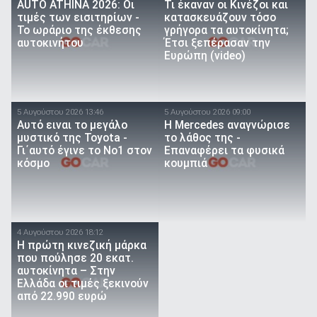
AUTO ATHINA 2026: Οι
Τι έκαναν οι Κινέζοι και
τιμές των εισιτηρίων -
κατασκευάζουν τόσο
Το ωράριο της έκθεσης
γρήγορα τα αυτοκίνητα;
αυτοκινήτου
Έτσι ξεπέρασαν την
Ευρώπη (video)
5 Αυγούστου 2026 13:46
5 Αυγούστου 2026 09:00
Αυτό ειναι τo μεγάλο
Η Mercedes αναγνώρισε
μυστικό της Toyota -
το λάθος της -
Γι΄αυτό έγινε το Νο1 στον
Επαναφέρει τα φυσικά
κόσμο
κουμπιά
4 Αυγούστου 2026 18:12
Η πρώτη κινεζική μάρκα
που πούλησε 20 εκατ.
αυτοκίνητα – Στην
Ελλάδα οι τιμές ξεκινούν
από 22.990 ευρώ