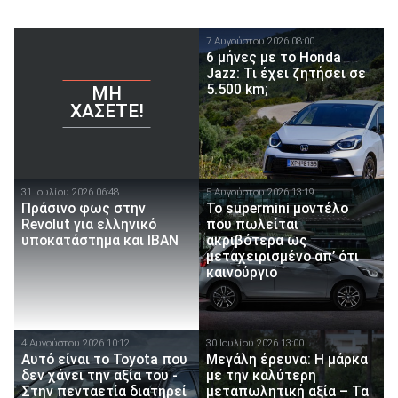
7 Αυγούστου 2026 08:00
6 μήνες με το Honda
Jazz: Τι έχει ζητήσει σε
5.500 km;
ΜΗ
ΧΆΣΕΤΕ!
31 Ιουλίου 2026 06:48
5 Αυγούστου 2026 13:19
Πράσινο φως στην
Το supermini μοντέλο
Revolut για ελληνικό
που πωλείται
υποκατάστημα και IBAN
ακριβότερα ως
μεταχειρισμένο απ’ ότι
καινούργιο
4 Αυγούστου 2026 10:12
30 Ιουλίου 2026 13:00
Αυτό είναι το Toyota που
Μεγάλη έρευνα: Η μάρκα
δεν χάνει την αξία του -
με την καλύτερη
Στην πενταετία διατηρεί
μεταπωλητική αξία – Τα