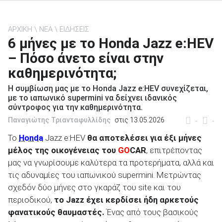
ΑΡΧΙΚΗ
ΝΕΑ
ΕΙΔΗΣΕΙΣ
6 μήνες με το Honda Jazz e:HEV
– Πόσο άνετο είναι στην
ΑΝΑΖΗΤΗΣΗ
καθημερινότητα;
Μεταχειρισμένα
Η συμβίωση μας με το Honda Jazz e:HEV συνεχίζεται,
με το ιαπωνικό supermini να δείχνει ιδανικός
σύντροφος για την καθημερινότητα.
Παναγιώτης Τριανταφυλλίδης
στις 13.05.2026
-
-
Το
Honda
Jazz e:HEV
θα αποτελέσει για έξι μήνες
μέλος της οικογένειας του
GO
CAR
, επιτρέποντας
ΑΝΑΖΗΤΗΣΗ
μας να γνωρίσουμε καλύτερα τα προτερήματα, αλλά και
τις αδυναμίες του ιαπωνικού supermini. Μετρώντας
Επιχειρήσεις
σχεδόν δύο μήνες στο γκαράζ του site και του
περιοδικού,
το Jazz έχει κερδίσει ήδη αρκετούς
φανατικούς θαυμαστές.
Ένας από τους βασικούς