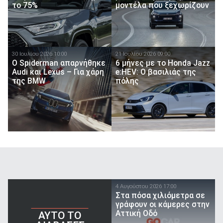
το 75%
μοντέλα που ξεχωρίζουν
30 Ιουλίου 2026 10:00
21 Ιουλίου 2026 09:00
O Spiderman απαρνήθηκε
6 μήνες με το Honda Jazz
Audi και Lexus – Για χάρη
e:HEV: Ο βασιλιάς της
της BMW
πόλης
4 Αυγούστου 2026 17:00
Στα πόσα χιλιόμετρα σε
γράφουν οι κάμερες στην
Αττική Οδό
AYTO TO