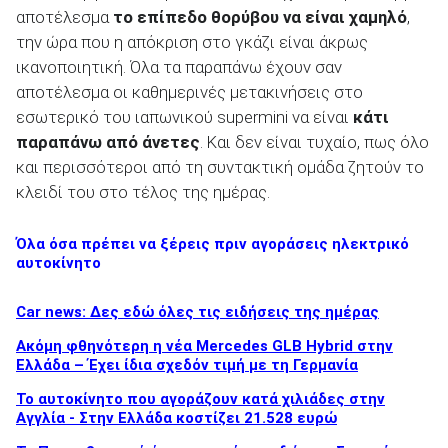
αποτέλεσμα
το επίπεδο θορύβου να είναι χαμηλό
,
την ώρα που η απόκριση στο γκάζι είναι άκρως
ικανοποιητική. Όλα τα παραπάνω έχουν σαν
αποτέλεσμα οι καθημερινές μετακινήσεις στο
εσωτερικό του ιαπωνικού supermini να είναι
κάτι
παραπάνω από άνετες
. Και δεν είναι τυχαίο, πως όλο
και περισσότεροι από τη συντακτική ομάδα ζητούν το
κλειδί του στο τέλος της ημέρας.
Όλα όσα πρέπει να ξέρεις πριν αγοράσεις ηλεκτρικό
αυτοκίνητο
Car news: Δες εδώ όλες τις ειδήσεις της ημέρας
Ακόμη φθηνότερη η νέα Mercedes GLB Hybrid στην
Ελλάδα – Έχει ίδια σχεδόν τιμή με τη Γερμανία
To αυτοκίνητο που αγοράζουν κατά χιλιάδες στην
Αγγλία - Στην Ελλάδα κοστίζει 21.528 ευρώ