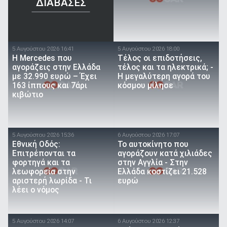
ΔΙΑΒΑΣΕΣ
5 Αυγούστου 2026 16:41
5 Αυγούστου 2026 18:00
Η Mercedes που
Τέλος οι επιδοτήσεις,
αγοράζεις στην Ελλάδα
τέλος και τα ηλεκτρικά; -
με 32.990 ευρώ – Έχει
Η μεγαλύτερη αγορά του
163 ίππους και 7άρι
κόσμου μίλησε
κιβώτιο
5 Αυγούστου 2026 15:36
6 Αυγούστου 2026 17:07
Εθνική Οδός:
To αυτοκίνητο που
Επιτρέπονται τα
αγοράζουν κατά χιλιάδες
φορτηγά και τα
στην Αγγλία - Στην
λεωφορεία στην
Ελλάδα κοστίζει 21.528
αριστερή λωρίδα - Τι
ευρώ
λέει ο νόμος
5 Αυγούστου 2026 14:07
6 Αυγούστου 2026 12:37