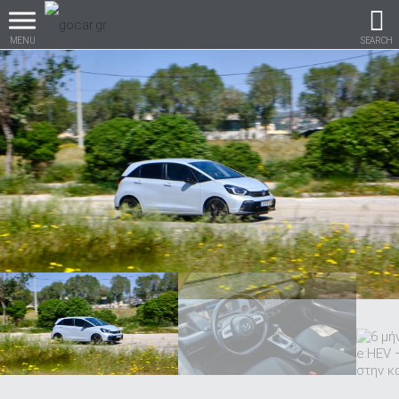
MENU
SEARCH
Βρες τα πάντα για το
αυτοκίνητο!
βρες το!
Καινούρια