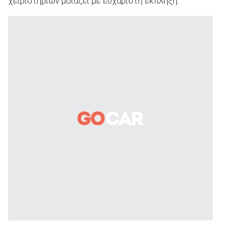
χειριστηρίων μοιάζει με ευχάριστη έκπληξη.