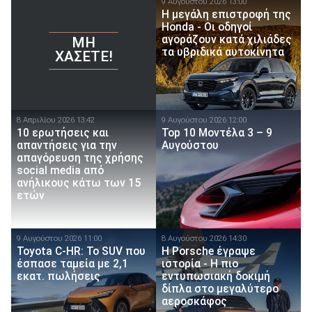
9 Αυγούστου 2026 13:00
Η μεγάλη επιστροφή της
Honda - Οι οδηγοί
αγοράζουν κατά χιλιάδες
ΜΗ
τα υβριδικά αυτοκίνητα
ΧΆΣΕΤΕ!
8 Απριλίου 2026 13:42
9 Αυγούστου 2026 12:00
10 ερωτήσεις και
Top 10 Μοντέλα 3 – 9
απαντήσεις για την
Αυγούστου
απαγόρευση της χρήσης
social media από
ανήλικους κάτω των 15
ετών
9 Αυγούστου 2026 11:00
8 Αυγούστου 2026 14:30
Toyota C-HR: Το SUV που
H Porsche έγραψε
έσπασε ταμεία με 2,1
ιστορία - H πιο
εκατ. πωλήσεις
εντυπωσιακή δοκιμή
δίπλα στο μεγαλύτερο
αεροσκάφος