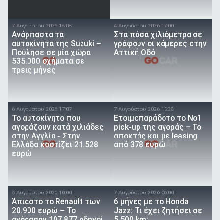
7 Αυγούστου 2026 18:08
4 Αυγούστου 2026 17:00
Ανάρπαστα τα
Στα πόσα χιλιόμετρα σε
αυτοκίνητα της Suzuki –
γράφουν οι κάμερες στην
Πούλησε σε μία χώρα
Αττική Οδό
535.000 οχήματα σε
τρεις μήνες
6 Αυγούστου 2026 17:07
7 Αυγούστου 2026 15:38
To αυτοκίνητο που
Ετοιμοπαράδοτο το Νο1
αγοράζουν κατά χιλιάδες
pick-up της αγοράς – Το
στην Αγγλία - Στην
αποκτάς και με leasing
Ελλάδα κοστίζει 21.528
από 378 ευρώ
ευρώ
8 Αυγούστου 2026 10:00
7 Αυγούστου 2026 08:00
Άπιαστο το Renault των
6 μήνες με το Honda
20.900 ευρώ – Το
Jazz: Τι έχει ζητήσει σε
αγόρασαν 107.877 οδηγοί
5.500 km;