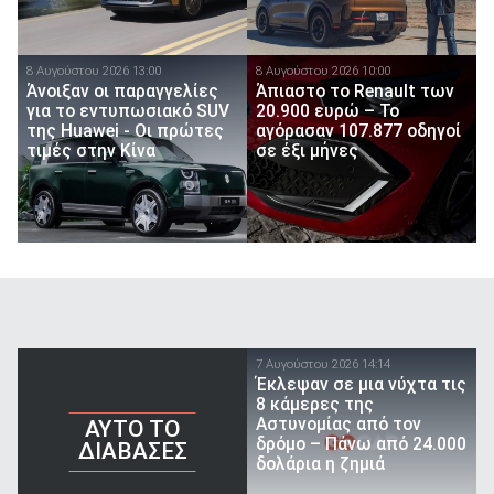
8 Αυγούστου 2026 13:00
8 Αυγούστου 2026 10:00
Άνοιξαν οι παραγγελίες
Άπιαστο το Renault των
για το εντυπωσιακό SUV
20.900 ευρώ – Το
της Huawei - Οι πρώτες
αγόρασαν 107.877 οδηγοί
τιμές στην Κίνα
σε έξι μήνες
7 Αυγούστου 2026 14:14
Έκλεψαν σε μια νύχτα τις
8 κάμερες της
Αστυνομίας από τον
AYTO TO
δρόμο – Πάνω από 24.000
ΔΙΑΒΑΣΕΣ
δολάρια η ζημιά