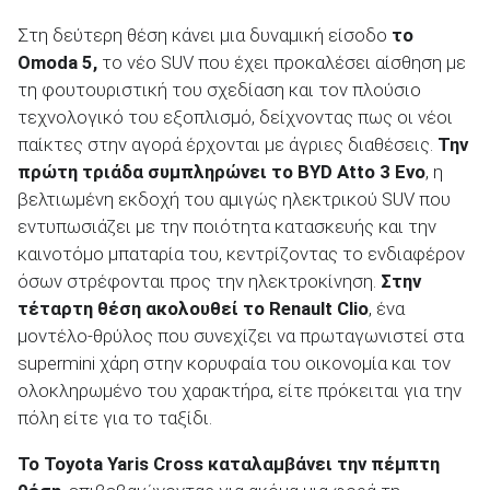
Στη δεύτερη θέση κάνει μια δυναμική είσοδο
το
Omoda
5,
το νέο SUV που έχει προκαλέσει αίσθηση με
ΑΝΑΖΗΤΗΣΗ
τη φουτουριστική του σχεδίαση και τον πλούσιο
τεχνολογικό του εξοπλισμό, δείχνοντας πως οι νέοι
παίκτες στην αγορά έρχονται με άγριες διαθέσεις.
Την
πρώτη τριάδα συμπληρώνει το
BYD
Atto
3 Evo
, η
βελτιωμένη εκδοχή του αμιγώς ηλεκτρικού SUV που
εντυπωσιάζει με την ποιότητα κατασκευής και την
καινοτόμο μπαταρία του, κεντρίζοντας το ενδιαφέρον
όσων στρέφονται προς την ηλεκτροκίνηση.
Στην
τέταρτη θέση ακολουθεί το
Renault
Clio
, ένα
μοντέλο-θρύλος που συνεχίζει να πρωταγωνιστεί στα
supermini χάρη στην κορυφαία του οικονομία και τον
ολοκληρωμένο του χαρακτήρα, είτε πρόκειται για την
πόλη είτε για το ταξίδι.
Το Toyota
Yaris
Cross
καταλαμβάνει την πέμπτη