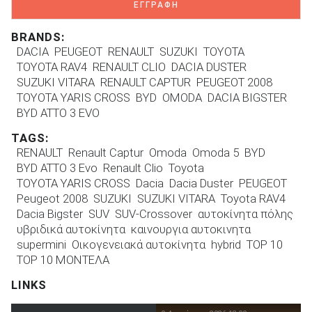
ΕΓΓΡΑΦΗ
BRANDS:
DACIA
PEUGEOT
RENAULT
SUZUKI
TOYOTA
TOYOTA RAV4
RENAULT CLIO
DACIA DUSTER
SUZUKI VITARA
RENAULT CAPTUR
PEUGEOT 2008
TOYOTA YARIS CROSS
BYD
OMODA
DACIA BIGSTER
BYD ATTO 3 EVO
TAGS:
RENAULT
Renault Captur
Omoda
Omoda 5
BYD
BYD ATTO 3 Evo
Renault Clio
Toyota
TOYOTA YARIS CROSS
Dacia
Dacia Duster
PEUGEOT
Peugeot 2008
SUZUKI
SUZUKI VITARA
Toyota RAV4
Dacia Bigster
SUV
SUV-Crossover
αυτοκίνητα πόλης
υβριδικά αυτοκίνητα
καινουργια αυτοκινητα
supermini
Οικογενειακά αυτοκίνητα
hybrid
TOP 10
TOP 10 ΜΟΝΤΕΛΑ
LINKS