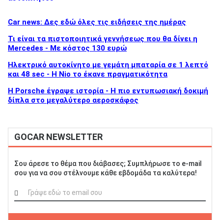
Car news: Δες εδώ όλες τις ειδήσεις της ημέρας
Τι είναι τα πιστοποιητικά γεννήσεως που θα δίνει η
Mercedes - Με κόστος 130 ευρώ
Ηλεκτρικό αυτοκίνητο με γεμάτη μπαταρία σε 1 λεπτό
και 48 sec - Η Nio το έκανε πραγματικότητα
H Porsche έγραψε ιστορία - H πιο εντυπωσιακή δοκιμή
δίπλα στο μεγαλύτερο αεροσκάφος
GOCAR NEWSLETTER
Σου άρεσε το θέμα που διάβασες; Συμπλήρωσε το e-mail
σου για να σου στέλνουμε κάθε εβδομάδα τα καλύτερα!