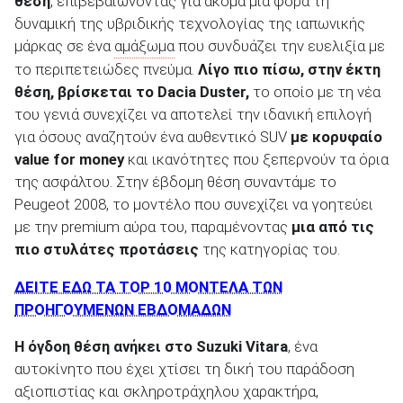
θέση
, επιβεβαιώνοντας για ακόμα μια φορά τη
δυναμική της υβριδικής τεχνολογίας της ιαπωνικής
μάρκας σε ένα
αμάξωμα
που συνδυάζει την ευελιξία με
το περιπετειώδες πνεύμα.
Λίγο πιο πίσω, στην έκτη
θέση, βρίσκεται το
Dacia
Duster
,
το οποίο με τη νέα
του γενιά συνεχίζει να αποτελεί την ιδανική επιλογή
για όσους αναζητούν ένα αυθεντικό SUV
με κορυφαίο
value
for
money
και ικανότητες που ξεπερνούν τα όρια
της ασφάλτου. Στην έβδομη θέση συναντάμε το
Peugeot 2008, το μοντέλο που συνεχίζει να γοητεύει
με την premium αύρα του, παραμένοντας
μια από τις
πιο στυλάτες προτάσεις
της κατηγορίας του.
ΔΕΙΤΕ ΕΔΩ ΤΑ ΤΟΡ 10 ΜΟΝΤΕΛΑ ΤΩΝ
ΠΡΟΗΓΟΥΜΕΝΩΝ ΕΒΔΟΜΑΔΩΝ
Η όγδοη θέση ανήκει στο Suzuki
Vitara
, ένα
αυτοκίνητο που έχει χτίσει τη δική του παράδοση
αξιοπιστίας και σκληροτράχηλου χαρακτήρα,