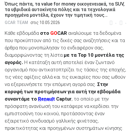
Όπως πάντα, τα value for money οικογενειακά, τα SUV,
τα υβριδικά αυτοκίνητα πόλης και τα τεχνολογικά
προηγμένα μοντέλα, έχουν την τιμητική τους…
GCAR TEAM
στις 10.05.2026
-
-
Κάθε εβδομάδα
στο
GO
CAR
αναλύουμε τα δεδομένα
ΑΝΑΖΗΤΗΣΗ
που προκύπτουν από τις δικές σας αναζητήσεις και τα
άρθρα που μονοπώλησαν το ενδιαφέρον σας,
Μεταχειρισμένα
διαμορφώνοντας τη λίστα
με τα
Top
10 μοντέλα της
αγοράς.
Η κατάταξη αυτή αποτελεί έναν ζωντανό
οργανισμό που αντικατοπτρίζει τις τάσεις της εποχής,
τις νέες αφίξεις αλλά και τις ευκαιρίες που σας ωθούν
να εξερευνήσετε την επόμενη αγορά σας.
Στην
κορυφή των προτιμήσεων για αυτή την εβδομάδα
ΑΝΑΖΗΤΗΣΗ
συναντάμε το
Renault
Captur
, το οποίο με την
πρόσφατη ανανέωσή του κατάφερε να κερδίσει την
Επιχειρήσεις
εμπιστοσύνη του κοινού, προτάσσοντας έναν
εξαιρετικό συνδυασμό γαλλικής φινέτσας,
πρακτικότητας και προηγμένων συστημάτων κίνησης.