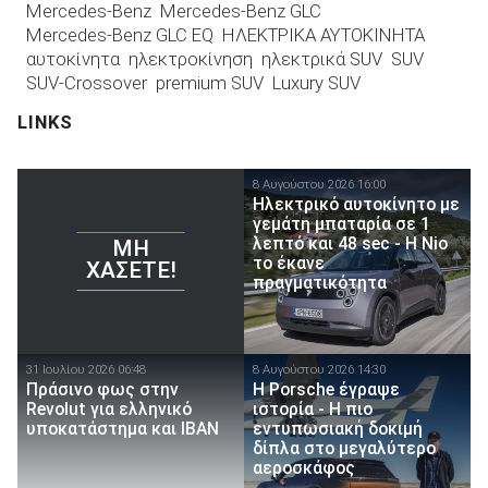
Mercedes-Benz
Mercedes-Benz GLC
Mercedes-Benz GLC EQ
ΗΛΕΚΤΡΙΚΑ ΑΥΤΟΚΙΝΗΤΑ
αυτοκίνητα
ηλεκτροκίνηση
ηλεκτρικά SUV
SUV
SUV-Crossover
premium SUV
Luxury SUV
LINKS
8 Αυγούστου 2026 16:00
Ηλεκτρικό αυτοκίνητο με
γεμάτη μπαταρία σε 1
λεπτό και 48 sec - Η Nio
ΜΗ
το έκανε
ΧΆΣΕΤΕ!
πραγματικότητα
31 Ιουλίου 2026 06:48
8 Αυγούστου 2026 14:30
Πράσινο φως στην
H Porsche έγραψε
Revolut για ελληνικό
ιστορία - H πιο
υποκατάστημα και IBAN
εντυπωσιακή δοκιμή
δίπλα στο μεγαλύτερο
αεροσκάφος