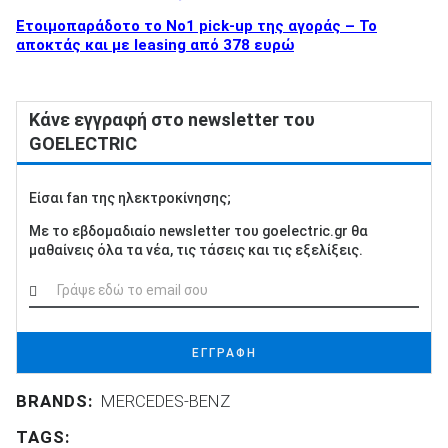
Ετοιμοπαράδοτο το Νο1 pick-up της αγοράς – Το
αποκτάς και με leasing από 378 ευρώ
Κάνε εγγραφή στο newsletter του
GOELECTRIC
Είσαι fan της ηλεκτροκίνησης;
Με το εβδομαδιαίο newsletter του goelectric.gr θα
μαθαίνεις όλα τα νέα, τις τάσεις και τις εξελίξεις.
ΕΓΓΡΑΦΗ
BRANDS:
MERCEDES-BENZ
TAGS: