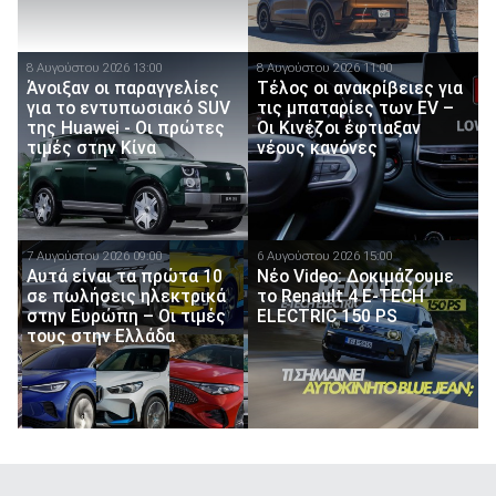
8 Αυγούστου 2026 13:00
8 Αυγούστου 2026 11:00
Άνοιξαν οι παραγγελίες
Τέλος οι ανακρίβειες για
για το εντυπωσιακό SUV
τις μπαταρίες των EV –
της Huawei - Οι πρώτες
Οι Κινέζοι έφτιαξαν
τιμές στην Κίνα
νέους κανόνες
7 Αυγούστου 2026 09:00
6 Αυγούστου 2026 15:00
Αυτά είναι τα πρώτα 10
Νέο Video: Δοκιμάζουμε
σε πωλήσεις ηλεκτρικά
το Renault 4 E-TECH
στην Ευρώπη – Οι τιμές
ELECTRIC 150 PS
τους στην Ελλάδα