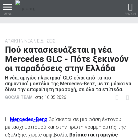
MENU
SEARCH
ΑΡΧΙΚΗ
ΝΕΑ
ΕΙΔΗΣΕΙΣ
Πού κατασκευάζεται η νέα
Βρες τα πάντα για το
Mercedes GLC - Πότε ξεκινούν
αυτοκίνητο!
οι παραδόσεις στην Ελλάδα
Η νέα, αμιγώς ηλεκτρική GLC είναι από τα πιο
σημαντικά μοντέλα της Mercedes-Benz, με τη μάρκα να
δίνει την απαραίτητη προσοχή, σε όλα τα επίπεδα.
βρες το!
GOCAR TEAM
στις 10.05.2026
-
-
Η
Mercedes-Benz
βρίσκεται σε μια φάση έντονου
μετασχηματισμού και στην πρώτη γραμμή αυτής της
Καινούρια
εξέλιξης, χωρίς αμφιβολία,
βρίσκεται η αμιγώς