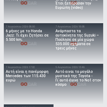
Έτσι ξεπέρασαν την
Ευρώπη (video)
7 Αυγούστου 2026 08:00
7 Αυγούστου 2026 18:08
6 μήνες με το Honda
Ανάρπαστα τα
Jazz: Τι έχει ζητήσει σε
αυτοκίνητα της Suzuki –
5.500 km;
Πούλησε σε μία χώρα
535.000 οχήματα σε
τρεις μήνες
7 Αυγούστου 2026 17:02
5 Αυγούστου 2026 13:46
Αυτή είναι η πανέμορφη
Αυτό ειναι τo μεγάλο
Mercedes των 115.430
μυστικό της Toyota -
ευρώ
Γι΄αυτό έγινε το Νο1 στον
κόσμο