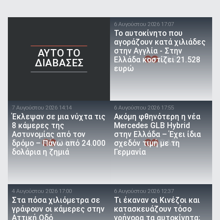
6 Αυγούστου 2026 17:07
To αυτοκίνητο που
αγοράζουν κατά χιλιάδες
στην Αγγλία - Στην
AYTO TO
Ελλάδα κοστίζει 21.528
ΔΙΑΒΑΣΕΣ
ευρώ
7 Αυγούστου 2026 14:14
6 Αυγούστου 2026 17:55
Έκλεψαν σε μια νύχτα τις
Ακόμη φθηνότερη η νέα
8 κάμερες της
Mercedes GLB Hybrid
Αστυνομίας από τον
στην Ελλάδα – Έχει ίδια
δρόμο – Πάνω από 24.000
σχεδόν τιμή με τη
δολάρια η ζημιά
Γερμανία
4 Αυγούστου 2026 17:00
6 Αυγούστου 2026 12:37
Στα πόσα χιλιόμετρα σε
Τι έκαναν οι Κινέζοι και
γράφουν οι κάμερες στην
κατασκευάζουν τόσο
Αττική Οδό
γρήγορα τα αυτοκίνητα;