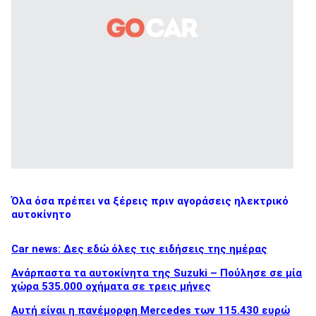
Όλα όσα πρέπει να ξέρεις πριν αγοράσεις ηλεκτρικό
αυτοκίνητο
Car news: Δες εδώ όλες τις ειδήσεις της ημέρας
Ανάρπαστα τα αυτοκίνητα της Suzuki – Πούλησε σε μία
χώρα 535.000 οχήματα σε τρεις μήνες
Αυτή είναι η πανέμορφη Mercedes των 115.430 ευρώ