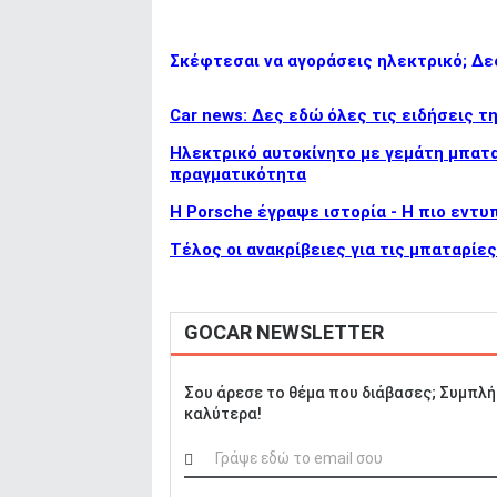
Σκέφτεσαι να αγοράσεις ηλεκτρικό; Δες
Car news: Δες εδώ όλες τις ειδήσεις τ
Ηλεκτρικό αυτοκίνητο με γεμάτη μπαταρ
πραγματικότητα
H Porsche έγραψε ιστορία - H πιο εντ
Τέλος οι ανακρίβειες για τις μπαταρίε
GOCAR NEWSLETTER
Σου άρεσε το θέμα που διάβασες; Συμπλή
καλύτερα!