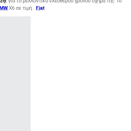
zly
, για το μελλοντικό ελευθέρου χρόνου όχημα της. Το
BMW
X6 σε τιμή…
Fiat
.