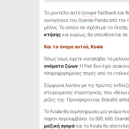
ΑΝΑΖΗΤΗΣΗ
Το μοντέλο αυτό (
coupe
fastback και θ
οικογένεια του Grande Panda από την 
μέλος. Το οποίο σε σχέση με το Grizzly
κτήσης
και κυρίως, θα απευθύνεται σε
Και το όνομα αυτού,
Koala
Όπως ίσως έχετε καταλάβει τα μελλοντ
ονόματα ζώων
. Η Fiat δεν έχει ανακ
πληροφορημένες πηγές από το ιταλικό
Σύμφωνα λοιπόν με τις πρώτες ενδείξ
στοχευμένης στρατηγικής, που «θέλει» 
ρίζες της. Προσφέροντας δηλαδή απλά,
Το Koala θα συμπληρώσει μια γκάμα πο
παρόν περιλαμβάνει τα 500, 600, Grande
μαζική αγορά
και το Koala θα αποτελέ