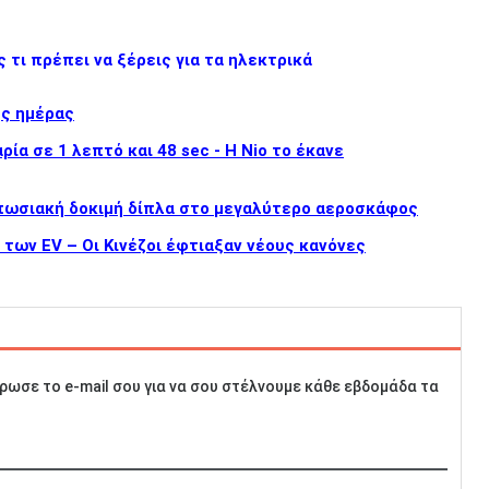
 τι πρέπει να ξέρεις για τα ηλεκτρικά
ης ημέρας
ία σε 1 λεπτό και 48 sec - Η Nio το έκανε
υπωσιακή δοκιμή δίπλα στο μεγαλύτερο αεροσκάφος
ς των EV – Οι Κινέζοι έφτιαξαν νέους κανόνες
ρωσε το e-mail σου για να σου στέλνουμε κάθε εβδομάδα τα