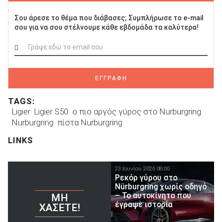
Σου άρεσε το θέμα που διάβασες; Συμπλήρωσε το e-mail
σου για να σου στέλνουμε κάθε εβδομάδα τα καλύτερα!
ΕΓΓΡΑΦΗ
TAGS:
Ligier
Ligier S50
ο πιο αργός γύρος στο Nurburgring
Nurburgring
πίστα Nurburgring
LINKS
23 Ιουνίου 2026 08:00
Ρεκόρ γύρου στο
Nürburgring χωρίς οδηγό
– Το αυτοκίνητο που
ΜΗ
έγραψε ιστορία
ΧΆΣΕΤΕ!