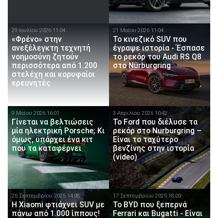
29 Ιουλίου 2026 11:04
21 Μαίου 2026 11:04
«Φρένο» στην
Το κινεζικό SUV που
ανεξέλεγκτη τεχνητή
έγραψε ιστορία - Έσπασε
νοημοσύνη ζητούν
το ρεκόρ του Audi RS Q8
περισσότερα από 1.200
στο Nürburgring
στελέχη και κορυφαίοι
ερευνητές
9 Μαίου 2026 16:01
3 Απριλίου 2026 10:42
Γίνεται να βελτιώσεις
To Ford που διέλυσε τα
μία ηλεκτρική Porsche; Κι
ρεκόρ στο Nurburgring –
όμως, υπάρχει ένα κιτ
Είναι το ταχύτερο
που τα καταφέρνει
βενζίνης στην ιστορία
(video)
25 Σεπτεμβρίου 2025 14:08
17 Σεπτεμβρίου 2025 18:00
Η Xiaomi φτιάχνει SUV με
Το BYD που ξεπερνά
πάνω από 1.000 ίππους!
Ferrari και Bugatti - Είναι