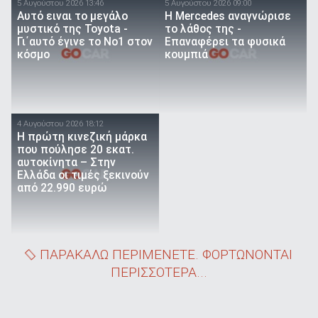
5 Αυγούστου 2026 13:46
5 Αυγούστου 2026 09:00
Αυτό ειναι τo μεγάλο
Η Mercedes αναγνώρισε
μυστικό της Toyota -
το λάθος της -
Γι΄αυτό έγινε το Νο1 στον
Επαναφέρει τα φυσικά
κόσμο
κουμπιά
4 Αυγούστου 2026 18:12
Η πρώτη κινεζική μάρκα
που πούλησε 20 εκατ.
αυτοκίνητα – Στην
Ελλάδα οι τιμές ξεκινούν
από 22.990 ευρώ
ΠΑΡΑΚΑΛΩ ΠΕΡΙΜΕΝΕΤΕ. ΦΟΡΤΩΝΟΝΤΑΙ
ΠΕΡΙΣΣΟΤΕΡΑ...