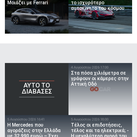
Μοιάζει με Ferrari
το ισχυρότερο
αυτοκίνητο του κόσμου
4 Αυγούστου 2026 17:00
Στα πόσα χιλιόμετρα σε
γράφουν οι κάμερες στην
Αττική Οδό
AYTO TO
ΔΙΑΒΑΣΕΣ
5 Αυγούστου 2026 16:41
5 Αυγούστου 2026 18:00
Η Mercedes που
Τέλος οι επιδοτήσεις,
αγοράζεις στην Ελλάδα
τέλος και τα ηλεκτρικά; -
με 32.990 ευρώ – Έχει
Η μεγαλύτερη αγορά του