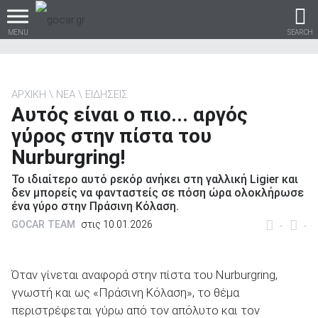
MENU
SEARCH
ΑΡΧΙΚΗ
ΝΕΑ
ΕΙΔΗΣΕΙΣ
Αυτός είναι ο πιο... αργός
Βρες τα πάντα για το
γύρος στην πίστα του
αυτοκίνητο!
Nurburgring!
Το ιδιαίτερο αυτό ρεκόρ ανήκει στη γαλλική Ligier και
δεν μπορείς να φανταστείς σε πόση ώρα ολοκλήρωσε
ένα γύρο στην Πράσινη Κόλαση.
βρες το!
GOCAR TEAM
στις 10.01.2026
-
-
Όταν γίνεται αναφορά στην πίστα του Nurburgring,
γνωστή και ως «Πράσινη Κόλαση», το θέμα
Καινούρια
περιστρέφεται γύρω από τον απόλυτο και τον