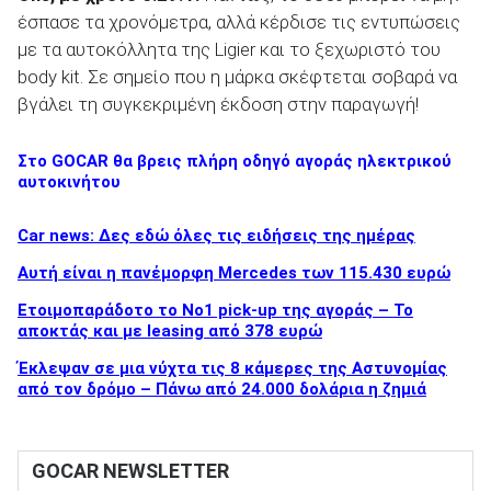
έσπασε τα χρονόμετρα, αλλά κέρδισε τις εντυπώσεις
με τα αυτοκόλλητα της Ligier και το ξεχωριστό του
body kit. Σε σημείο που η μάρκα σκέφτεται σοβαρά να
βγάλει τη συγκεκριμένη έκδοση στην παραγωγή!
Στο GOCAR θα βρεις πλήρη οδηγό αγοράς ηλεκτρικού
αυτοκινήτου
Car news: Δες εδώ όλες τις ειδήσεις της ημέρας
Αυτή είναι η πανέμορφη Mercedes των 115.430 ευρώ
Ετοιμοπαράδοτο το Νο1 pick-up της αγοράς – Το
αποκτάς και με leasing από 378 ευρώ
Έκλεψαν σε μια νύχτα τις 8 κάμερες της Αστυνομίας
από τον δρόμο – Πάνω από 24.000 δολάρια η ζημιά
GOCAR NEWSLETTER