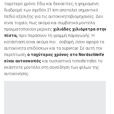
ταχύτερο χρόνο. Εδώ και δεκαετίες, η φημισμένη
διαδρομή των σχεδόν 21 km αποτελεί σημαντικό
πεδίο εξέλιξης για τις αυτοκινητοβιομηχανίες. Δεν
είναι τυχαίο, πως ακόμα και συμβατικά μοντέλα
πραγματοποιούν μερικές
χιλιάδες χιλιόμετρα στην
ΑΝΑΖΗΤΗΣΗ
πίστα,
πριν περάσουν τη γραμμή παραγωγής. Η
κατάσταση είναι ακόμα πιο… σοβαρή, όσον αφορά τα
Μεταχειρισμένα
αυτοκίνητα επιδόσεων και τα supercar. Σε αυτή την
περίπτωση,
ο ταχύτερος χρόνος στο Nordschleife
είναι αυτοσκοπός
και ουσιαστικά τοποθετηθεί το
εκάστοτε μοντέλο στη συνείδηση των φίλων της
αυτοκίνησης.
ΑΝΑΖΗΤΗΣΗ
Επιχειρήσεις