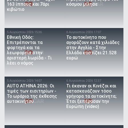
163 ίππους και 7άρι
κόσμου μίλησε
κιβώτιο
5 Αυγούστου 2026 15:36
6 Αυγούστου 2026 17:07
Εθνική Οδός:
To αυτοκίνητο που
Επιτρέπονται τα
αγοράζουν κατά χιλιάδες
φορτηγά και τα
στην Αγγλία - Στην
λεωφορεία στην
Ελλάδα κοστίζει 21.528
αριστερή λωρίδα - Τι
ευρώ
λέει ο νόμος
5 Αυγούστου 2026 14:07
6 Αυγούστου 2026 12:37
AUTO ATHINA 2026: Οι
Τι έκαναν οι Κινέζοι και
τιμές των εισιτηρίων -
κατασκευάζουν τόσο
Το ωράριο της έκθεσης
γρήγορα τα αυτοκίνητα;
αυτοκινήτου
Έτσι ξεπέρασαν την
Ευρώπη (video)