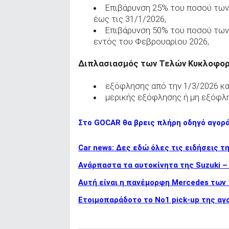
Επιβάρυνση 25% του ποσού των
έως τις 31/1/2026,
Επιβάρυνση 50% του ποσού των
εντός του Φεβρουαρίου 2026,
Διπλασιασμός των Τελών Κυκλοφορί
εξόφλησης από την 1/3/2026 κα
μερικής εξόφλησης ή μη εξόφλ
Στο GOCAR θα βρεις πλήρη οδηγό αγορ
Car news: Δες εδώ όλες τις ειδήσεις τ
Ανάρπαστα τα αυτοκίνητα της Suzuki –
Αυτή είναι η πανέμορφη Mercedes των
Ετοιμοπαράδοτο το Νο1 pick-up της αγο