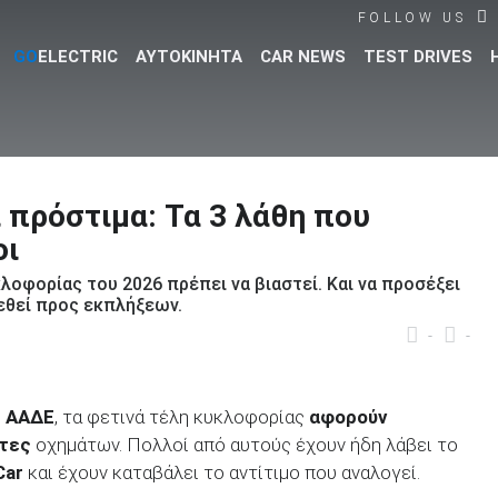
FOLLOW US
GO
ELECTRIC
ΑΥΤΟΚΙΝΗΤΑ
CAR NEWS
TEST DRIVES
Βρες τα πάντα για το αυτοκίνητο!
 πρόστιμα: Τα 3 λάθη που
οι
λοφορίας του 2026 πρέπει να βιαστεί. Και να προσέξει
ρεθεί προς εκπλήξεων.
-
-
ς
ΑΑΔΕ
, τα φετινά τέλη κυκλοφορίας
αφορούν
ήτες
οχημάτων. Πολλοί από αυτούς έχουν ήδη λάβει το
Car
και έχουν καταβάλει το αντίτιμο που αναλογεί.