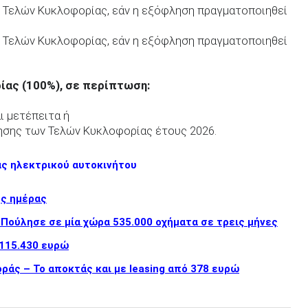
 Τελών Κυκλοφορίας, εάν η εξόφληση πραγματοποιηθεί
 Τελών Κυκλοφορίας, εάν η εξόφληση πραγματοποιηθεί
ας (100%), σε περίπτωση:
ι μετέπειτα ή
ησης των Τελών Κυκλοφορίας έτους 2026.
άς ηλεκτρικού αυτοκινήτου
ης ημέρας
 Πούλησε σε μία χώρα 535.000 οχήματα σε τρεις μήνες
 115.430 ευρώ
ράς – Το αποκτάς και με leasing από 378 ευρώ