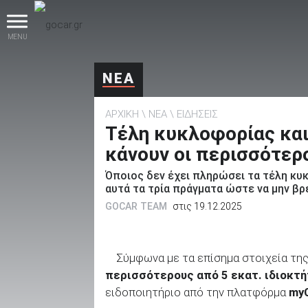
MENU
ΝΕΑ
ΑΡΧΙΚΗ
ΝΕΑ
ΕΙΔΗΣΕΙΣ
Τέλη κυκλοφορίας και
κάνουν οι περισσότερ
Όποιος δεν έχει πληρώσει τα τέλη κυκ
βρες το!
αυτά τα τρία πράγματα ώστε να μην β
GOCAR TEAM
στις 19.12.2025
Σύμφωνα με τα επίσημα στοιχεία τη
Καινούρια
περισσότερους από 5 εκατ. ιδιοκτ
ειδοποιητήριο από την πλατφόρμα
my