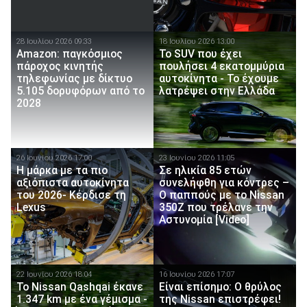
28 Ιουλίου 2026 09:33
18 Ιουλίου 2026 13:00
Amazon: παγκόσμιος
Το SUV που έχει
πάροχος κινητής
πουλήσει 4 εκατομμύρια
τηλεφωνίας με δίκτυο
αυτοκίνητα - Το έχουμε
5.105 δορυφόρων από το
λατρέψει στην Ελλάδα
2028
26 Ιουνίου 2026 17:00
23 Ιουνίου 2026 11:05
Η μάρκα με τα πιο
Σε ηλικία 85 ετών
αξιόπιστα αυτοκίνητα
συνελήφθη για κόντρες –
του 2026- Κέρδισε τη
Ο παππούς με το Nissan
Lexus
350Z που τρέλανε την
Αστυνομία [Video]
22 Ιουνίου 2026 18:04
16 Ιουνίου 2026 17:07
To Nissan Qashqai έκανε
Είναι επίσημο: O θρύλος
1.347 km με ένα γέμισμα -
της Nissan επιστρέφει!