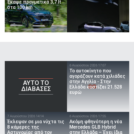
Έκαψε πραγματικά 3,7 lt
στα 100 km
6 Αυγούστου 2026 17:07
To αυτοκίνητο που
αγοράζουν κατά χιλιάδες
στην Αγγλία - Στην
AYTO TO
Ελλάδα κοστίζει 21.528
ΔΙΑΒΑΣΕΣ
ευρώ
7 Αυγούστου 2026 14:14
6 Αυγούστου 2026 17:55
Έκλεψαν σε μια νύχτα τις
Ακόμη φθηνότερη η νέα
8 κάμερες της
Mercedes GLB Hybrid
Αστυνομίας από τον
στην Ελλάδα – Έχει ίδια