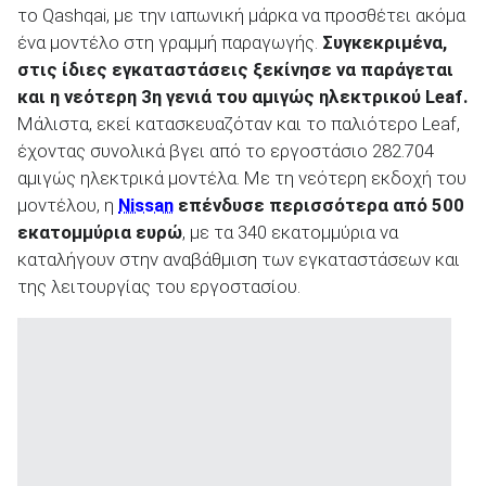
το Qashqai, με την ιαπωνική μάρκα να προσθέτει ακόμα
ένα μοντέλο στη γραμμή παραγωγής.
Συγκεκριμένα,
στις ίδιες εγκαταστάσεις ξεκίνησε να παράγεται
και η νεότερη 3
η
γενιά του αμιγώς ηλεκτρικού Leaf.
Μάλιστα, εκεί κατασκευαζόταν και το παλιότερο Leaf,
ΑΝΑΖΗΤΗΣΗ
έχοντας συνολικά βγει από το εργοστάσιο 282.704
αμιγώς ηλεκτρικά μοντέλα. Με τη νεότερη εκδοχή του
Μεταχειρισμένα
μοντέλου, η
Nissan
επένδυσε περισσότερα από 500
εκατομμύρια ευρώ
, με τα 340 εκατομμύρια να
καταλήγουν στην αναβάθμιση των εγκαταστάσεων και
της λειτουργίας του εργοστασίου.
ΑΝΑΖΗΤΗΣΗ
Επιχειρήσεις