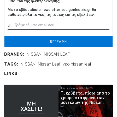
Είσαι fan της ηλεκτροκίνησης;
Με το εβδομαδιαίο newsletter του goelectric.gr θα
μαθαίνεις όλα τα νέα, τις τάσεις και τις εξελίξεις.
ΕΓΓΡΑΦΗ
BRANDS:
NISSAN
NISSAN LEAF
TAGS:
NISSAN
Nissan Leaf
νεο nissan leaf
LINKS
1 Αυγούστου 2026 16:00
Tι κρύβεται πίσω από το
χρώμα στα φρενα των
μοντέλων της Nissan;
ΜΗ
ΧΆΣΕΤΕ!