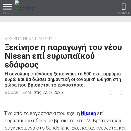
MENU
SEARCH
ΑΡΧΙΚΗ
ΝΕΑ
ΕΙΔΗΣΕΙΣ
Ξεκίνησε η παραγωγή του νέου
Βρες τα πάντα για το
Nissan επί ευρωπαϊκού
αυτοκίνητο!
εδάφους
Η συνολική επένδυση ξεπερνάει τα 500 εκατομμύρια
ευρώ και θα δώσει σημαντική οικονομική ώθηση στη
χώρα που βρίσκεται το εργοστάσιο.
βρες το!
GOCAR TEAM
στις 22.12.2025
-
-
Ένα από τα εργοστάσια που έχει η
Nissan
επί
ευρωπαϊκού εδάφους βρίσκεται στη Μ. Βρετανία, και
Καινούρια
συγκεκριμένα στο Sunderland. Εκεί κατασκευάζεται και