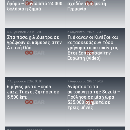
δρόμο – Πάνω από 24.000
σχεδόν τιμή με τη
δολάρια η ζημιά
Γερμανία
4 Αυγούστου 2026 17:00
6 Αυγούστου 2026 12:37
Στα πόσα χιλιόμετρα σε
Τι έκαναν οι Κινέζοι και
γράφουν οι κάμερες στην
κατασκευάζουν τόσο
Αττική Οδό
γρήγορα τα αυτοκίνητα;
Έτσι ξεπέρασαν την
Ευρώπη (video)
7 Αυγούστου 2026 08:00
7 Αυγούστου 2026 18:08
6 μήνες με το Honda
Ανάρπαστα τα
Jazz: Τι έχει ζητήσει σε
αυτοκίνητα της Suzuki –
5.500 km;
Πούλησε σε μία χώρα
535.000 οχήματα σε
τρεις μήνες