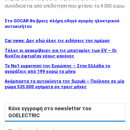
συνοδεύεται από επιδότηση που φτάνει τα 4.300 ευρώ.
Στο GOCAR θα βρεις πλήρη οδηγό αγοράς ηλεκτρικού
αυτοκινήτου
Car news: Δες εδώ όλες τις ειδήσεις της ημέρας
Τέλος οι ανακρίβειες για τις μπαταρίες των EV – Οι
Κινέζοι έφτιαξαν νέους κανόνες
Το No1 supermini της Ευρώπης – Στην Ελλάδα το
αγοράζεις από 199 ευρώ το μήνα
Ανάρπαστα τα αυτοκίνητα της Suzuki – Πούλησε σε μία
χώρα 535.000 οχήματα σε τρεις μήνες
Κάνε εγγραφή στο newsletter του
GOELECTRIC