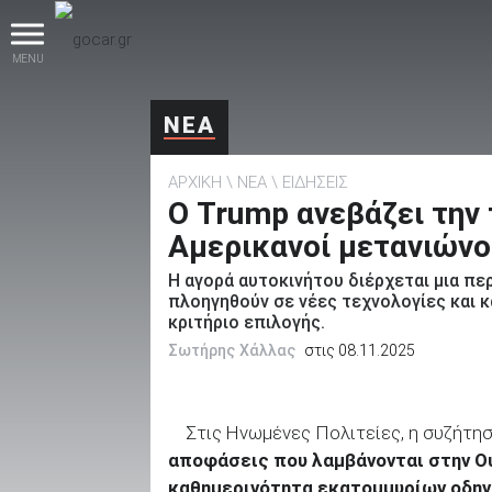
MENU
ΝΕΑ
ΑΡΧΙΚΗ
ΝΕΑ
ΕΙΔΗΣΕΙΣ
Ο Trump ανεβάζει την τ
Αμερικανοί μετανιώνο
Η αγορά αυτοκινήτου διέρχεται μια π
βρες το!
πλοηγηθούν σε νέες τεχνολογίες και κ
κριτήριο επιλογής.
Σωτήρης Χάλλας
στις 08.11.2025
Καινούρια
Στις Ηνωμένες Πολιτείες, η συζήτησ
αποφάσεις που λαμβάνονται στην Ου
καθημερινότητα εκατομμυρίων οδη