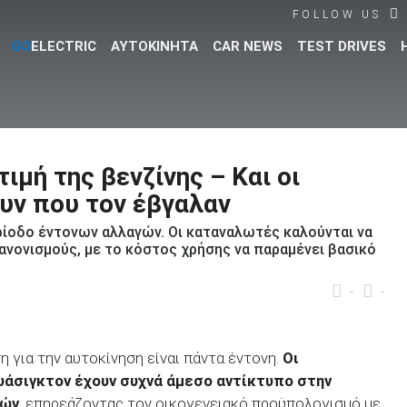
FOLLOW US
GO
ELECTRIC
ΑΥΤΟΚΙΝΗΤΑ
CAR NEWS
TEST DRIVES
Βρες τα πάντα για το αυτοκίνητο!
ιμή της βενζίνης – Και οι
υν που τον έβγαλαν
ερίοδο έντονων αλλαγών. Οι καταναλωτές καλούνται να
ανονισμούς, με το κόστος χρήσης να παραμένει βασικό
-
-
η για την αυτοκίνηση είναι πάντα έντονη.
Οι
άσιγκτον έχουν συχνά άμεσο αντίκτυπο στην
γών
, επηρεάζοντας τον οικογενειακό προϋπολογισμό με