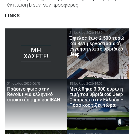
έκπτωση b suv
suv προσφορες
LINKS
21 Ιουλίου 2026 14:36
Όφελος έως 2.500 ευρώ
και 8ετή εργοστασιακή
εγγύηση για το υβριδικό
ΜΗ
Jeep
ΧΆΣΕΤΕ!
31 Ιουλίου 2026 06:48
15 Ιουλίου 2026 14:00
Πράσινο φως στην
Μειώθηκε 3.000 ευρώ η
Revolut για ελληνικό
τιμή του υβριδικού Jeep
υποκατάστημα και IBAN
Compass στην Ελλάδα –
Πόσο κοστίζει τώρα;