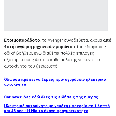
Ετοιμοπαράδοτο
, το Avenger συνοδεύεται ακόμα
από
4ετή εγγύηση μηχανικών μερών
και ίσης διάρκειας
οδική βοήθεια, ενώ διαθέτει πολλές επιλογές
εξατομίκευσης ώστε ο κάθε πελάτης να κάνει το
αυτοκίνητο του ξεχωριστό.
Όλα όσα πρέπει να ξέρεις πριν αγοράσεις ηλεκτρικό
αυτοκίνητο
Car news: Δες εδώ όλες τις ειδήσεις της ημέρας
Ηλεκτρικό αυτοκίνητο με γεμάτη μπαταρία σε 1 λεπτό
και 48 sec - Η Nio το έκανε πραγματικότητα