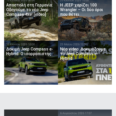
15 Ιουλίου 2026 08:00
20 Ιουνίου 2026 10:00
Αποστολή στη Γερμανία:
H JEEP χαρίζει 100
Οδηγούμε το νέο Jeep
Wrangler – Οι δύο όροι
Compass 4xe! [video]
που θέτει
18 Ιουνίου 2026 10:00
23 Μαίου 2026 12:00
Δοκιμή Jeep Compass e-
Νέο video: Δοκιμάζουμε
Hybrid: O ισορροπιστής
το Jeep Compass e-
Hybrid
6 Αυγούστου 2026 17:07