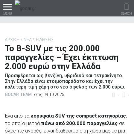
MENU
SEARCH
ΑΡΧΙΚΗ
ΝΕΑ
ΕΙΔΗΣΕΙΣ
Το B-SUV με τις 200.000
Βρες τα πάντα για το
παραγγελίες – Έχει έκπτωση
αυτοκίνητο!
2.000 ευρώ στην Ελλάδα
Προσφέρεται ως βενζίνη, υβριδικό και τετρακίνητο.
Στην Ελλάδα είναι ετοιμοπαράδοτο και έχει την
καλύτερη τιμή χάρη στο νέο όφελος των 2.000 ευρώ.
βρες το!
GOCAR TEAM
στις 09.10.2025
-
-
Ένα από τα
κορυφαία SUV της compact κατηγορίας
,
το οποίο μετρά
πάνω από 200.000 παραγγελίες
σε
Καινούρια
όλες τις αγορές, είναι διαθέσιμο στη χώρα μας με μια