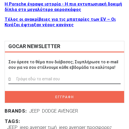
H Porsche έγραψε ιστορία - H πιο εντυπωσιακή δοκιμή
δίπλα στο μεγαλύτερο αεροσκάφος
Τέλος οι ανακρίβειες για τις μπαταρίες των EV – Οι
Κινέζοι έφτιαξαν νέους κανόνες
GOCAR NEWSLETTER
Σου άρεσε το θέμα που διάβασες; Συμπλήρωσε το e-mail
σου για να σου στέλνουμε κάθε εβδομάδα τα καλύτερα!
ΕΓΓΡΑΦΗ
BRANDS:
JEEP
DODGE AVENGER
TAGS:
JEEP
jeep avenger τιμή
jeep avenger προσφορες