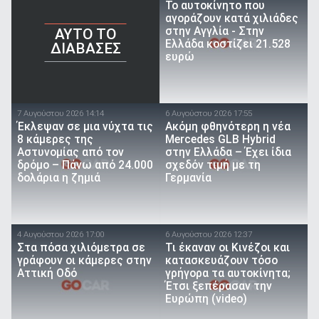
To αυτοκίνητο που
αγοράζουν κατά χιλιάδες
στην Αγγλία - Στην
AYTO TO
Ελλάδα κοστίζει 21.528
ΔΙΑΒΑΣΕΣ
ευρώ
7 Αυγούστου 2026 14:14
6 Αυγούστου 2026 17:55
Έκλεψαν σε μια νύχτα τις
Ακόμη φθηνότερη η νέα
8 κάμερες της
Mercedes GLB Hybrid
Αστυνομίας από τον
στην Ελλάδα – Έχει ίδια
δρόμο – Πάνω από 24.000
σχεδόν τιμή με τη
δολάρια η ζημιά
Γερμανία
4 Αυγούστου 2026 17:00
6 Αυγούστου 2026 12:37
Στα πόσα χιλιόμετρα σε
Τι έκαναν οι Κινέζοι και
γράφουν οι κάμερες στην
κατασκευάζουν τόσο
Αττική Οδό
γρήγορα τα αυτοκίνητα;
Έτσι ξεπέρασαν την
Ευρώπη (video)