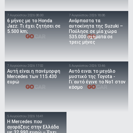
7 Αυγούστου 2026 08:00
7 Αυγούστου 2026 18:08
6 μήνες με το Honda
Ανάρπαστα τα
Jazz: Τι έχει ζητήσει σε
αυτοκίνητα της Suzuki –
5.500 km;
Πούλησε σε μία χώρα
535.000 οχήματα σε
τρεις μήνες
7 Αυγούστου 2026 17:02
5 Αυγούστου 2026 13:46
Αυτή είναι η πανέμορφη
Αυτό ειναι τo μεγάλο
Mercedes των 115.430
μυστικό της Toyota -
ευρώ
Γι΄αυτό έγινε το Νο1 στον
κόσμο
5 Αυγούστου 2026 16:41
Η Mercedes που
αγοράζεις στην Ελλάδα
με 32.990 ευρώ – Έχει