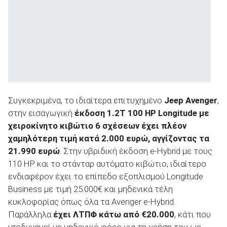
ΑΝΑΖΗΤΗΣΗ
Συγκεκριμένα, το ιδιαίτερα επιτυχημένο
Jeep Avenger
,
στην εισαγωγική
έκδοση 1.2T 100 HP Longitude με
χειροκίνητο κιβώτιο 6 σχέσεων έχει πλέον
χαμηλότερη τιμή κατά 2.000 ευρώ, αγγίζοντας τα
21.990 ευρώ
. Στην υβριδική έκδοση e-Hybrid με τους
110 HP και το στάνταρ αυτόματο κιβώτιο, ιδιαίτερο
ενδιαφέρον έχει το επίπεδο εξοπλισμού Longitude
Business με τιμή 25.000€ και μηδενικά τέλη
κυκλοφορίας όπως όλα τα Avenger e-Hybrid.
Παράλληλα
έχει ΛΤΠΦ κάτω από €20.000
, κάτι που
ισοδυναμεί με μηδενικό φόρο για τη χρήση του ως