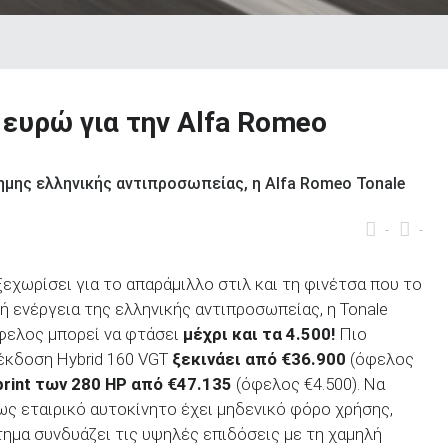
 ευρώ για την Alfa Romeo
ημης ελληνικής αντιπροσωπείας, η Alfa Romeo Tonale
-
-
ξεχωρίσει για το απαράμιλλο στιλ και τη φινέτσα που το
κή ενέργεια της ελληνικής αντιπροσωπείας, η Tonale
όφελος μπορεί να φτάσει
μέχρι και τα 4.500!
Πιο
έκδοση Hybrid 160 VGT
ξεκινάει από €36.900
(όφελος
rint των 280 HP από €47.135
(όφελος €4.500). Να
 ως εταιρικό αυτοκίνητο έχει μηδενικό φόρο χρήσης,
ημα συνδυάζει τις υψηλές επιδόσεις με τη χαμηλή