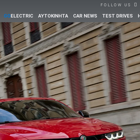
FOLLOW US
GO
ELECTRIC
ΑΥΤΟΚΙΝΗΤΑ
CAR NEWS
TEST DRIVES
Βρες τα πάντα για το αυτοκίνητο!