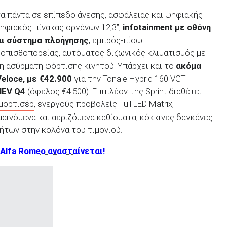
α πάντα σε επίπεδο άνεσης, ασφάλειας και ψηφιακής
ηφιακός πίνακας οργάνων 12,3”,
infotainment με οθόνη
και σύστημα πλοήγησης
, εμπρός-πίσω
 οπισθοπορείας, αυτόματος διζωνικός κλιματισμός με
η ασύρματη φόρτισης κινητού. Υπάρχει και το
ακόμα
loce, με €42.900
για την Tonale Hybrid 160 VGT
HEV Q4
(όφελος €4.500). Επιπλέον της Sprint διαθέτει
μορτισέρ
, ενεργούς προβολείς Full LED Matrix,
μαινόμενα και αεριζόμενα καθίσματα, κόκκινες δαγκάνες
ήτων στην κολόνα του τιμονιού.
 Alfa Romeo ανασταίνεται!