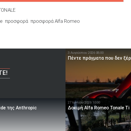
TONALE
le
προσφορά
προσφορά Alfa Romeo
3 Αυγούστου 2026 08:00
Πέντε πράγματα που δεν ξέρ
ΤΕ!
27 Ιουλίου 2026 10:00
ude της Anthropic
Δοκιμή Alfa Romeo Tonale Ti