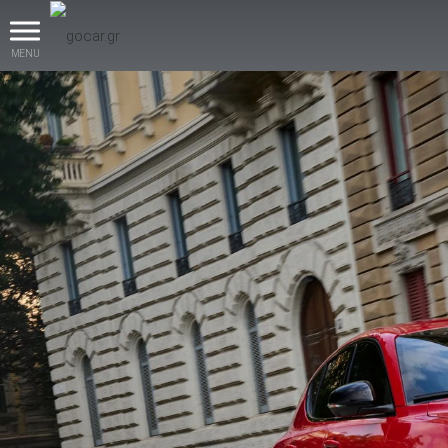
MENU
βρες το!
Καινούρια