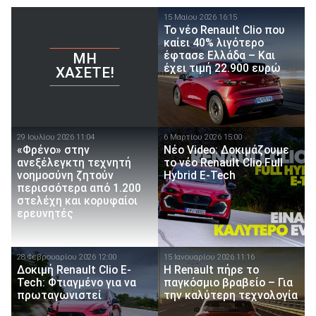
15 Μαίου 2026 16:15
Το νέο Renault Clio που
καίει 40% λιγότερο
έφτασε Ελλάδα – Και
ΜΗ
έχει τιμή 22.900 ευρώ
ΧΆΣΕΤΕ!
29 Ιουλίου 2026 11:04
6 Μαρτίου 2026 15:00
«Φρένο» στην
Νέο Video: Δοκιμάζουμε
ανεξέλεγκτη τεχνητή
το νέο Renault Clio Full
νοημοσύνη ζητούν
Hybrid E-Tech
περισσότερα από 1.200
στελέχη και κορυφαίοι
ερευνητές
28 Φεβρουαρίου 2026 12:00
15 Ιανουαρίου 2026 11:16
Δοκιμή Renault Clio E-
Η Renault πήρε το
Tech: Φτιαγμένο για να
παγκόσμιο βραβείο – Για
πρωταγωνιστεί
την καλύτερη τεχνολογία