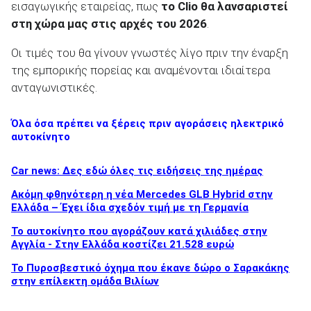
εισαγωγικής εταιρείας, πως
το Clio θα λανσαριστεί
στη χώρα μας στις αρχές του 2026
.
Οι τιμές του θα γίνουν γνωστές λίγο πριν την έναρξη
της εμπορικής πορείας και αναμένονται ιδιαίτερα
ανταγωνιστικές.
Όλα όσα πρέπει να ξέρεις πριν αγοράσεις ηλεκτρικό
αυτοκίνητο
Car news: Δες εδώ όλες τις ειδήσεις της ημέρας
Ακόμη φθηνότερη η νέα Mercedes GLB Hybrid στην
Ελλάδα – Έχει ίδια σχεδόν τιμή με τη Γερμανία
To αυτοκίνητο που αγοράζουν κατά χιλιάδες στην
Αγγλία - Στην Ελλάδα κοστίζει 21.528 ευρώ
Το Πυροσβεστικό όχημα που έκανε δώρο ο Σαρακάκης
στην επίλεκτη ομάδα Βιλίων