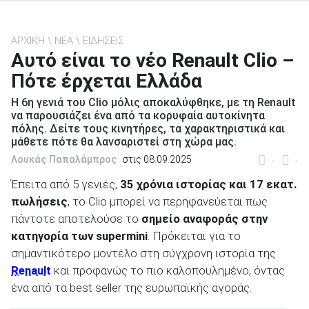
ΑΡΧΙΚΗ
ΝΕΑ
ΕΙΔΗΣΕΙΣ
Αυτό είναι το νέο Renault Clio –
Πότε έρχεται Ελλάδα
ΑΝΑΖΗΤΗΣΗ
Η 6η γενιά του Clio μόλις αποκαλύφθηκε, με τη Renault
να παρουσιάζει ένα από τα κορυφαία αυτοκίνητα
Μεταχειρισμένα
πόλης. Δείτε τους κινητήρες, τα χαρακτηριστικά και
μάθετε πότε θα λανσαριστεί στη χώρα μας.
Λουκάς Παπαλάμπρος
στις 08.09.2025
-
-
Έπειτα από 5 γενιές,
35 χρόνια ιστορίας και 17 εκατ.
πωλήσεις
, το Clio μπορεί να περηφανεύεται πως
πάντοτε αποτελούσε το
σημείο αναφοράς στην
ΑΝΑΖΗΤΗΣΗ
κατηγορία των supermini
. Πρόκειται για το
σημαντικότερο μοντέλο στη σύγχρονη ιστορία της
Επιχειρήσεις
Renault
και προφανώς το πιο καλοπουλημένο, όντας
ένα από τα best seller της ευρωπαϊκής αγοράς.