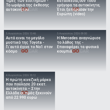
τιμές των εισιτηρίων -
κατασκευάζουν τόσο
Το ωράριο της έκθεσης
γρήγορα τα αυτοκίνητα;
αυτοκινήτου
Έτσι ξεπέρασαν την
Ευρώπη (video)
5 Αυγούστου 2026 13:46
5 Αυγούστου 2026 09:00
Αυτό ειναι τo μεγάλο
Η Mercedes αναγνώρισε
μυστικό της Toyota -
το λάθος της -
Γι΄αυτό έγινε το Νο1 στον
Επαναφέρει τα φυσικά
κόσμο
κουμπιά
4 Αυγούστου 2026 18:12
Η πρώτη κινεζική μάρκα
που πούλησε 20 εκατ.
αυτοκίνητα – Στην
Ελλάδα οι τιμές ξεκινούν
από 22.990 ευρώ