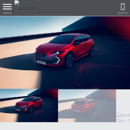
MENU
SEARCH
Βρες τα πάντα για το
αυτοκίνητο!
βρες το!
Καινούρια