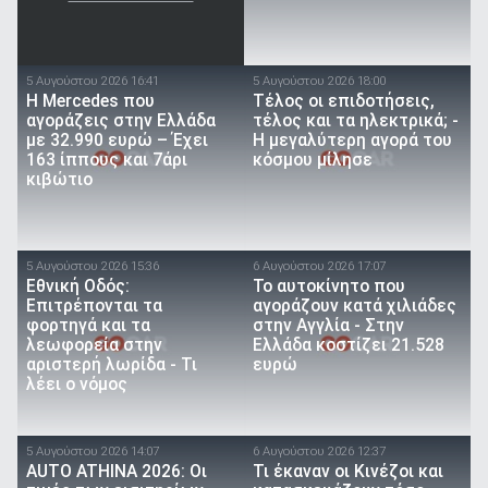
5 Αυγούστου 2026 16:41
5 Αυγούστου 2026 18:00
Η Mercedes που
Τέλος οι επιδοτήσεις,
αγοράζεις στην Ελλάδα
τέλος και τα ηλεκτρικά; -
με 32.990 ευρώ – Έχει
Η μεγαλύτερη αγορά του
163 ίππους και 7άρι
κόσμου μίλησε
κιβώτιο
5 Αυγούστου 2026 15:36
6 Αυγούστου 2026 17:07
Εθνική Οδός:
To αυτοκίνητο που
Επιτρέπονται τα
αγοράζουν κατά χιλιάδες
φορτηγά και τα
στην Αγγλία - Στην
λεωφορεία στην
Ελλάδα κοστίζει 21.528
αριστερή λωρίδα - Τι
ευρώ
λέει ο νόμος
5 Αυγούστου 2026 14:07
6 Αυγούστου 2026 12:37
AUTO ATHINA 2026: Οι
Τι έκαναν οι Κινέζοι και