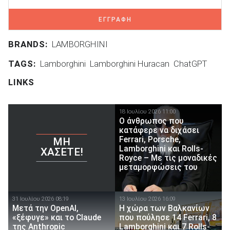
ΕΓΓΡΑΦΗ
BRANDS:
LAMBORGHINI
TAGS:
Lamborghini
Lamborghini Huracan
ChatGPT
LINKS
18 Ιουλίου 2026 11:00
Ο άνθρωπος που
κατάφερε να διχάσει
Ferrari, Porsche,
ΜΗ
Lamborghini και Rolls-
ΧΆΣΕΤΕ!
Royce – Με τις μοναδικές
μεταμορφώσεις του
31 Ιουλίου 2026 08:19
13 Ιουλίου 2026 16:09
Μετά την OpenAI,
Η χώρα των Βαλκανίων
«ξέφυγε» και το Claude
που πούλησε 14 Ferrari, 8
της Anthropic
Lamborghini και 7 Rolls-