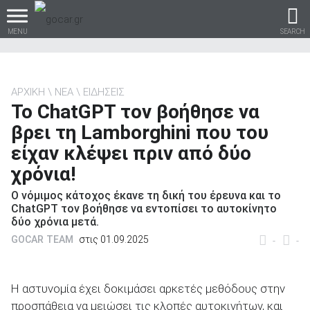
MENU
SEARCH
ΑΡΧΙΚΗ
ΝΕΑ
ΕΙΔΗΣΕΙΣ
To ChatGPT τον βοήθησε να
Βρες τα πάντα για το
βρει τη Lamborghini που του
αυτοκίνητο!
είχαν κλέψει πριν από δύο
χρόνια!
Ο νόμιμος κάτοχος έκανε τη δική του έρευνα και το
βρες το!
ChatGPT τον βοήθησε να εντοπίσει το αυτοκίνητο
δύο χρόνια μετά.
GOCAR TEAM
στις 01.09.2025
-
-
Καινούρια
Η αστυνομία έχει δοκιμάσει αρκετές μεθόδους στην
προσπάθεια να μειώσει τις κλοπές αυτοκινήτων, και