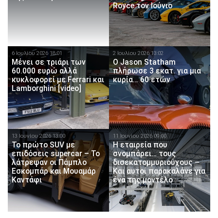
Royce τον Ιούνιο
6 Ιουλίου 2026 18:01
2 Ιουλίου 2026 13:02
Μένει σε τριάρι των
Ο Jason Statham
60.000 ευρώ αλλά
πλήρωσε 3 εκατ. για μια
κυκλοφορεί με Ferrari και
κυρία… 60 ετών
Lamborghini [video]
13 Ιουνίου 2026 13:00
11 Ιουνίου 2026 09:00
Το πρώτο SUV με
Η εταιρεία που
επιδόσεις supercar – Το
σνομπάρει… τους
λάτρεψαν οι Πάμπλο
δισεκατομμυριούχους –
Εσκομπάρ και Μουαμάρ
Και αυτοί παρακαλάνε για
Καντάφι
ένα της μοντέλο