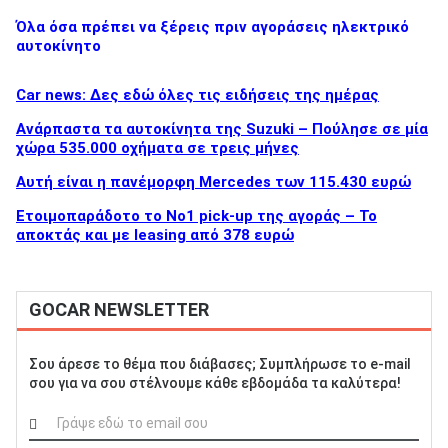
Όλα όσα πρέπει να ξέρεις πριν αγοράσεις ηλεκτρικό
αυτοκίνητο
Car news: Δες εδώ όλες τις ειδήσεις της ημέρας
Ανάρπαστα τα αυτοκίνητα της Suzuki – Πούλησε σε μία
χώρα 535.000 οχήματα σε τρεις μήνες
Αυτή είναι η πανέμορφη Mercedes των 115.430 ευρώ
Ετοιμοπαράδοτο το Νο1 pick-up της αγοράς – Το
αποκτάς και με leasing από 378 ευρώ
GOCAR NEWSLETTER
Σου άρεσε το θέμα που διάβασες; Συμπλήρωσε το e-mail
σου για να σου στέλνουμε κάθε εβδομάδα τα καλύτερα!