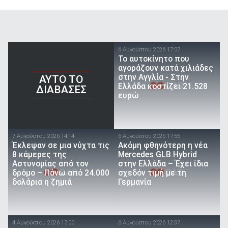
6 Αυγούστου 2026 17:07
To αυτοκίνητο που
αγοράζουν κατά χιλιάδες
στην Αγγλία - Στην
AYTO TO
Ελλάδα κοστίζει 21.528
ΔΙΑΒΑΣΕΣ
ευρώ
7 Αυγούστου 2026 14:14
6 Αυγούστου 2026 17:55
Έκλεψαν σε μια νύχτα τις
Ακόμη φθηνότερη η νέα
8 κάμερες της
Mercedes GLB Hybrid
Αστυνομίας από τον
στην Ελλάδα – Έχει ίδια
δρόμο – Πάνω από 24.000
σχεδόν τιμή με τη
δολάρια η ζημιά
Γερμανία
4 Αυγούστου 2026 17:00
6 Αυγούστου 2026 12:37