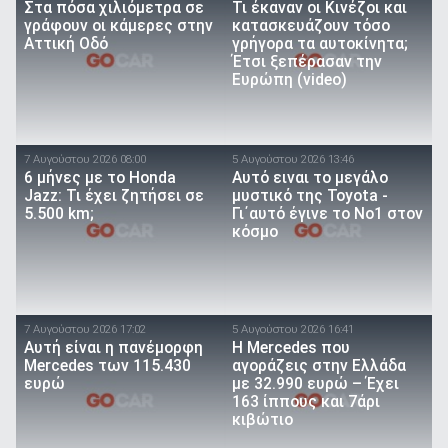
Στα πόσα χιλιόμετρα σε
Τι έκαναν οι Κινέζοι και
γράφουν οι κάμερες στην
κατασκευάζουν τόσο
Αττική Οδό
γρήγορα τα αυτοκίνητα;
Έτσι ξεπέρασαν την
Ευρώπη (video)
7 Αυγούστου 2026 08:00
5 Αυγούστου 2026 13:46
6 μήνες με το Honda
Αυτό ειναι τo μεγάλο
Jazz: Τι έχει ζητήσει σε
μυστικό της Toyota -
5.500 km;
Γι΄αυτό έγινε το Νο1 στον
κόσμο
7 Αυγούστου 2026 17:02
5 Αυγούστου 2026 16:41
Αυτή είναι η πανέμορφη
Η Mercedes που
Mercedes των 115.430
αγοράζεις στην Ελλάδα
ευρώ
με 32.990 ευρώ – Έχει
163 ίππους και 7άρι
κιβώτιο