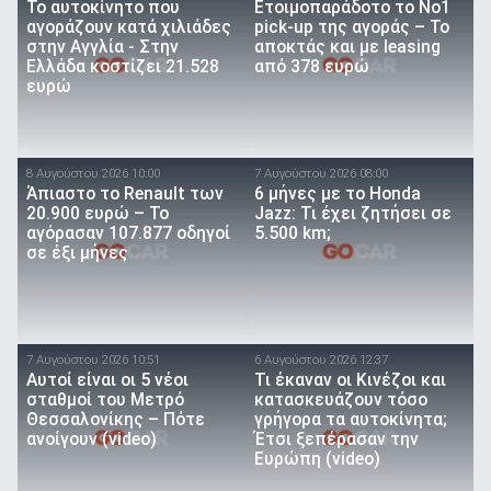
To αυτοκίνητο που
Ετοιμοπαράδοτο το Νο1
αγοράζουν κατά χιλιάδες
pick-up της αγοράς – Το
στην Αγγλία - Στην
αποκτάς και με leasing
Ελλάδα κοστίζει 21.528
από 378 ευρώ
ευρώ
8 Αυγούστου 2026 10:00
7 Αυγούστου 2026 08:00
Άπιαστο το Renault των
6 μήνες με το Honda
20.900 ευρώ – Το
Jazz: Τι έχει ζητήσει σε
αγόρασαν 107.877 οδηγοί
5.500 km;
σε έξι μήνες
7 Αυγούστου 2026 10:51
6 Αυγούστου 2026 12:37
Αυτοί είναι οι 5 νέοι
Τι έκαναν οι Κινέζοι και
σταθμοί του Μετρό
κατασκευάζουν τόσο
Θεσσαλονίκης – Πότε
γρήγορα τα αυτοκίνητα;
ανοίγουν (video)
Έτσι ξεπέρασαν την
Ευρώπη (video)