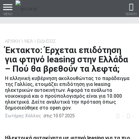
MENU
SEARCH
ΑΡΧΙΚΗ
ΝΕΑ
ΕΙΔΗΣΕΙΣ
Έκτακτο: Έρχεται επιδότηση
Βρες τα πάντα για το
για φτηνό leasing στην Ελλάδα
αυτοκίνητο!
– Πού θα βρεθούν τα λεφτά;
Η ελληνική κυβέρνηση ακολουθώντας το παράδειγμα
της Γαλλίας, ετοιμάζει επιδότηση για leasing
ηλεκτρικών αυτοκινήτων. Αφορά τα ευάλωτα
βρες το!
νοικοκυριά και ο προϋπολογισμός είναι για 10.000
ηλεκτρικά. Δείτε αναλυτικά την πρόταση όπως
δημοσιεύθηκε στο open.gov.
Σωτήρης Χάλλας
στις 10.07.2025
-
-
Καινούρια
Ηλεκτρικά αυτοκίνητα με φτηνό leasing
για τα πιο