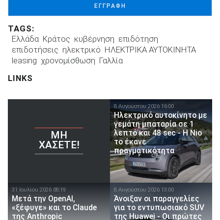
ΕΓΓΡΑΦΗ
TAGS:
Ελλάδα
Κράτος
κυβέρνηση
επιδότηση
επιδοτήσεις
ηλεκτρικό
ΗΛΕΚΤΡΙΚΑ ΑΥΤΟΚΙΝΗΤΑ
leasing
χρονομίσθωση
Γαλλία
LINKS
8 Αυγούστου 2026 16:00
Ηλεκτρικό αυτοκίνητο με
γεμάτη μπαταρία σε 1
λεπτό και 48 sec - Η Nio
ΜΗ
το έκανε
ΧΆΣΕΤΕ!
πραγματικότητα
31 Ιουλίου 2026 08:19
8 Αυγούστου 2026 13:00
Μετά την OpenAI,
Άνοιξαν οι παραγγελίες
«ξέφυγε» και το Claude
για το εντυπωσιακό SUV
της Anthropic
της Huawei - Οι πρώτες