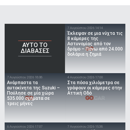
7 Αυγούστου 2026 14:14
Έκλεψαν σε μια νύχτα τις
8 κάμερες της
Αστυνομίας από τον
AYTO TO
δρόμο – Πάνω από 24.000
ΔΙΑΒΑΣΕΣ
δολάρια η ζημιά
7 Αυγούστου 2026 18:08
4 Αυγούστου 2026 17:00
Ανάρπαστα τα
Στα πόσα χιλιόμετρα σε
αυτοκίνητα της Suzuki –
γράφουν οι κάμερες στην
Πούλησε σε μία χώρα
Αττική Οδό
535.000 οχήματα σε
τρεις μήνες
6 Αυγούστου 2026 17:07
7 Αυγούστου 2026 15:38