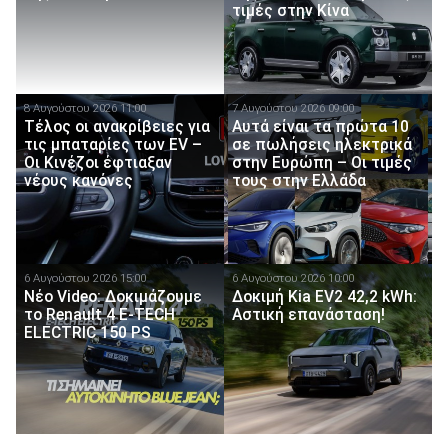
τιμές στην Κίνα
8 Αυγούστου 2026 11:00
7 Αυγούστου 2026 09:00
Τέλος οι ανακρίβειες για
Αυτά είναι τα πρώτα 10
τις μπαταρίες των EV –
σε πωλήσεις ηλεκτρικά
Οι Κινέζοι έφτιαξαν
στην Ευρώπη – Οι τιμές
νέους κανόνες
τους στην Ελλάδα
6 Αυγούστου 2026 15:00
6 Αυγούστου 2026 10:00
Νέο Video: Δοκιμάζουμε
Δοκιμή Kia EV2 42,2 kWh:
το Renault 4 E-TECH
Αστική επανάσταση!
ELECTRIC 150 PS