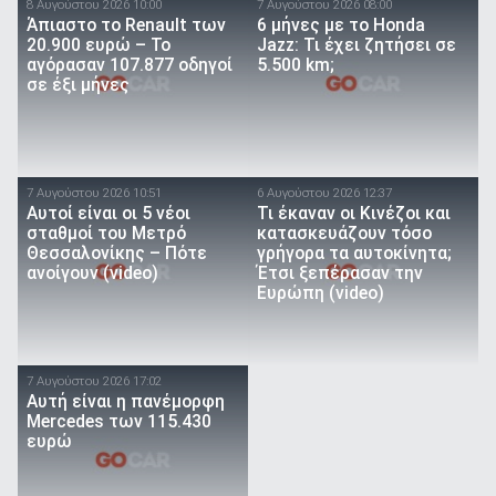
8 Αυγούστου 2026 10:00
7 Αυγούστου 2026 08:00
Άπιαστο το Renault των
6 μήνες με το Honda
20.900 ευρώ – Το
Jazz: Τι έχει ζητήσει σε
αγόρασαν 107.877 οδηγοί
5.500 km;
σε έξι μήνες
7 Αυγούστου 2026 10:51
6 Αυγούστου 2026 12:37
Αυτοί είναι οι 5 νέοι
Τι έκαναν οι Κινέζοι και
σταθμοί του Μετρό
κατασκευάζουν τόσο
Θεσσαλονίκης – Πότε
γρήγορα τα αυτοκίνητα;
ανοίγουν (video)
Έτσι ξεπέρασαν την
Ευρώπη (video)
7 Αυγούστου 2026 17:02
Αυτή είναι η πανέμορφη
Mercedes των 115.430
ευρώ