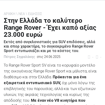
ΑΡΧΙΚΗ
ΝΕΑ
ΕΙΔΗΣΕΙΣ
Στην Ελλάδα το καλύτερο
Range Rover - Έχει καπό αξίας
ΑΝΑΖΗΤΗΣΗ
23.000 ευρώ
Μεταχειρισμένα
Εκτός από συγκλονιστικές για SUV επιδόσεις, αλλά
και σπορ χαρακτήρα, το συγκεκριμένο Range Rover
Sport εντυπωσιάζει και με το κόστος του.
Πέτρος Σηφαλάκης
στις 24.06.2025
-
-
Το Range Rover Sport SV είναι το κορυφαίο μοντέλο
της οικογένειας Range Rover Sport και μάλιστα, είναι
ΑΝΑΖΗΤΗΣΗ
διαθέσιμο και στην Ελλάδα.
Πρόκειται για ένα
εξαιρετικά εντυπωσιακό SUV,
όχι μόνο λόγω της
Επιχειρήσεις
επιβλητικής του παρουσίας, αλλά και των εξωτικών
υλικών, της ακραίας τεχνολογίας και κυρίως της
απόδοσής του.
Με έναν νέο V8 κινητήρα που