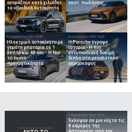
αγοράζουν κατά χιλιάδες
εκατ. πωλήσεις
τα υβριδικά αυτοκίνητα
8 Αυγούστου 2026 16:00
8 Αυγούστου 2026 14:30
Ηλεκτρικό αυτοκίνητο με
H Porsche έγραψε
γεμάτη μπαταρία σε 1
ιστορία - H πιο
λεπτό και 48 sec - Η Nio
εντυπωσιακή δοκιμή
το έκανε
δίπλα στο μεγαλύτερο
πραγματικότητα
αεροσκάφος
7 Αυγούστου 2026 14:14
Έκλεψαν σε μια νύχτα τις
8 κάμερες της
Αστυνομίας από τον