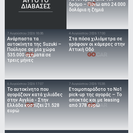
AYTO TO
δρόμο – Πάνω από 24.000
ΔΙΑΒΑΣΕΣ
δολάρια η ζημιά
7 Αυγούστου 2026 18:08
4 Αυγούστου 2026 17:00
Ανάρπαστα τα
Στα πόσα χιλιόμετρα σε
αυτοκίνητα της Suzuki –
γράφουν οι κάμερες στην
Πούλησε σε μία χώρα
Αττική Οδό
535.000 οχήματα σε
τρεις μήνες
6 Αυγούστου 2026 17:07
7 Αυγούστου 2026 15:38
To αυτοκίνητο που
Ετοιμοπαράδοτο το Νο1
αγοράζουν κατά χιλιάδες
pick-up της αγοράς – Το
στην Αγγλία - Στην
αποκτάς και με leasing
Ελλάδα κοστίζει 21.528
από 378 ευρώ
ευρώ