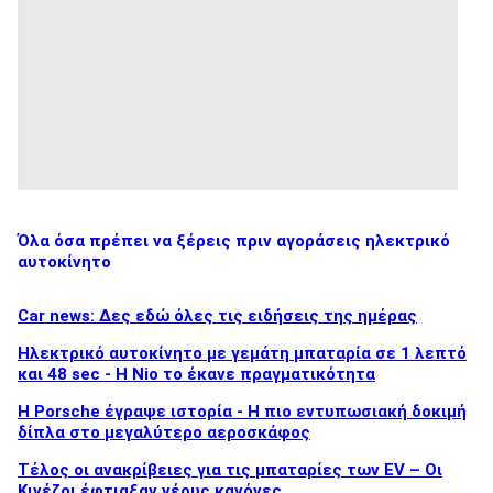
Όλα όσα πρέπει να ξέρεις πριν αγοράσεις ηλεκτρικό
αυτοκίνητο
Car news: Δες εδώ όλες τις ειδήσεις της ημέρας
Ηλεκτρικό αυτοκίνητο με γεμάτη μπαταρία σε 1 λεπτό
και 48 sec - Η Nio το έκανε πραγματικότητα
H Porsche έγραψε ιστορία - H πιο εντυπωσιακή δοκιμή
δίπλα στο μεγαλύτερο αεροσκάφος
Τέλος οι ανακρίβειες για τις μπαταρίες των EV – Οι
Κινέζοι έφτιαξαν νέους κανόνες