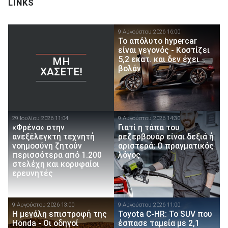
LINKS
9 Αυγούστου 2026 16:00
Το απόλυτο hypercar
είναι γεγονός - Κοστίζει
5,2 εκατ. και δεν έχει...
ΜΗ
βολάν
ΧΆΣΕΤΕ!
29 Ιουλίου 2026 11:04
9 Αυγούστου 2026 14:30
«Φρένο» στην
Γιατί η τάπα του
ανεξέλεγκτη τεχνητή
ρεζερβουάρ είναι δεξιά ή
νοημοσύνη ζητούν
αριστερά; Ο πραγματικός
περισσότερα από 1.200
λόγος
στελέχη και κορυφαίοι
ερευνητές
9 Αυγούστου 2026 13:00
9 Αυγούστου 2026 11:00
Η μεγάλη επιστροφή της
Toyota C-HR: Το SUV που
Honda - Οι οδηγοί
έσπασε ταμεία με 2,1