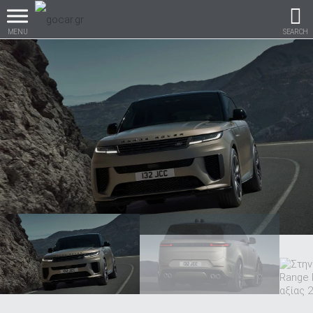
MENU
SEARCH
Βρες τα πάντα για το
αυτοκίνητο!
βρες το!
Καινούρια