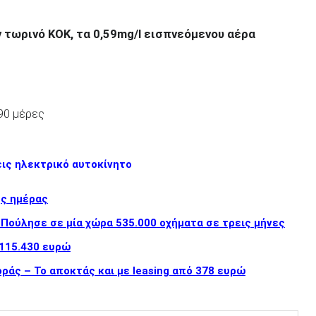
ν τωρινό ΚΟΚ, τα 0,59mg/l εισπνεόμενου αέρα
90 μέρες
εις ηλεκτρικό αυτοκίνητο
ης ημέρας
 Πούλησε σε μία χώρα 535.000 οχήματα σε τρεις μήνες
 115.430 ευρώ
ράς – Το αποκτάς και με leasing από 378 ευρώ