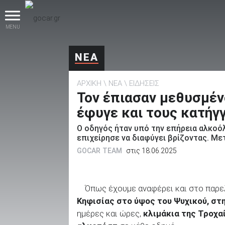
MENU
ΝΕΑ
ΑΡΧΙΚΗ
ΝΕΑ
ΕΙΔΗΣΕΙΣ
Τον έπιασαν μεθυσμέν
έφυγε και τους κατήγ
Ο οδηγός ήταν υπό την επήρεια αλκοό
βρες το!
επιχείρησε να διαφύγει βρίζοντας. Με
GOCAR TEAM
στις 18.06.2025
Όπως έχουμε αναφέρει και στο παρελ
Καινούρια
Κηφισίας στο ύψος του Ψυχικού, στ
ημέρες και ώρες,
κλιμάκια της Τροχα