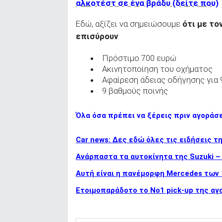
αλκοτέστ σε ένα βράδυ (δείτε που)
Εδώ, αξίζει να σημειώσουμε
ότι με το
επισύρουν
:
Πρόστιμο 700 ευρώ
Ακινητοποίηση του οχήματος
Αφαίρεση άδειας οδήγησης για 
9 βαθμούς ποινής
Όλα όσα πρέπει να ξέρεις πριν αγοράσ
Car news: Δες εδώ όλες τις ειδήσεις τ
Ανάρπαστα τα αυτοκίνητα της Suzuki –
Αυτή είναι η πανέμορφη Mercedes των
Ετοιμοπαράδοτο το Νο1 pick-up της αγο