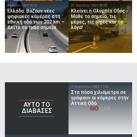
4 Μαίου 2026 18:12
22 Απριλίου 2026 08:00
Ελλάδα: Βάζουν νέες
Κλείνει η Ολυμπία Οδός -
ψηφιακές κάμερες στη
Μάθε το σημείο, τις
εθνική οδό των 202 km –
μέρες, τις ώρες και το
Δείτε σε ποιο σημείο
λόγο!
4 Αυγούστου 2026 17:00
Στα πόσα χιλιόμετρα σε
γράφουν οι κάμερες στην
Αττική Οδό
AYTO TO
ΔΙΑΒΑΣΕΣ