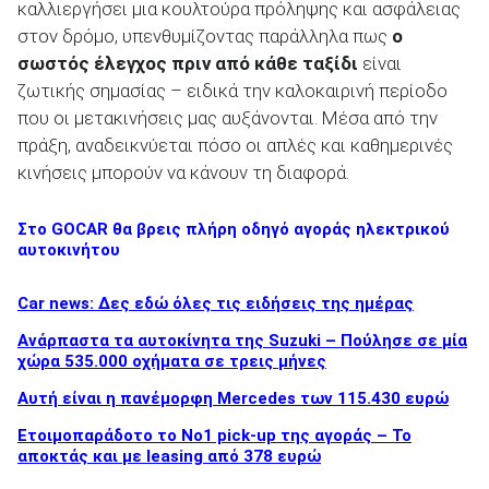
καλλιεργήσει μια κουλτούρα πρόληψης και ασφάλειας
στον δρόμο, υπενθυμίζοντας παράλληλα πως
ο
σωστός έλεγχος πριν από κάθε ταξίδι
είναι
ζωτικής σημασίας – ειδικά την καλοκαιρινή περίοδο
που οι μετακινήσεις μας αυξάνονται. Μέσα από την
πράξη, αναδεικνύεται πόσο οι απλές και καθημερινές
κινήσεις μπορούν να κάνουν τη διαφορά.
Στο GOCAR θα βρεις πλήρη οδηγό αγοράς ηλεκτρικού
αυτοκινήτου
Car news: Δες εδώ όλες τις ειδήσεις της ημέρας
Ανάρπαστα τα αυτοκίνητα της Suzuki – Πούλησε σε μία
χώρα 535.000 οχήματα σε τρεις μήνες
Αυτή είναι η πανέμορφη Mercedes των 115.430 ευρώ
Ετοιμοπαράδοτο το Νο1 pick-up της αγοράς – Το
αποκτάς και με leasing από 378 ευρώ