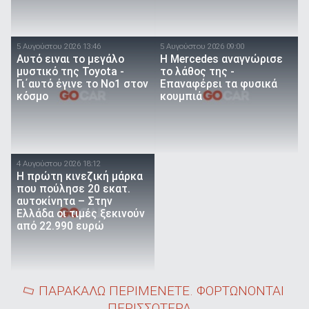
5 Αυγούστου 2026 13:46
5 Αυγούστου 2026 09:00
Αυτό ειναι τo μεγάλο
Η Mercedes αναγνώρισε
μυστικό της Toyota -
το λάθος της -
Γι΄αυτό έγινε το Νο1 στον
Επαναφέρει τα φυσικά
κόσμο
κουμπιά
4 Αυγούστου 2026 18:12
Η πρώτη κινεζική μάρκα
που πούλησε 20 εκατ.
αυτοκίνητα – Στην
Ελλάδα οι τιμές ξεκινούν
από 22.990 ευρώ
ΠΑΡΑΚΑΛΩ ΠΕΡΙΜΕΝΕΤΕ. ΦΟΡΤΩΝΟΝΤΑΙ
ΠΕΡΙΣΣΟΤΕΡΑ...