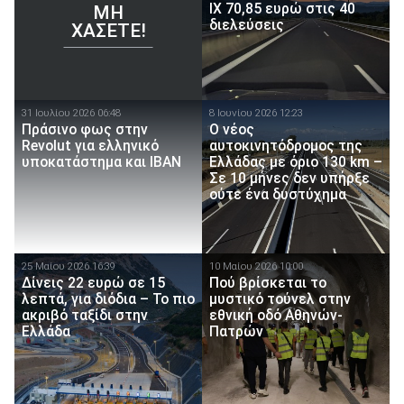
ΙΧ 70,85 ευρώ στις 40
ΜΗ
διελεύσεις
ΧΆΣΕΤΕ!
31 Ιουλίου 2026 06:48
8 Ιουνίου 2026 12:23
Πράσινο φως στην
Ο νέος
Revolut για ελληνικό
αυτοκινητόδρομος της
υποκατάστημα και IBAN
Ελλάδας με όριο 130 km –
Σε 10 μήνες δεν υπήρξε
ούτε ένα δυστύχημα
25 Μαίου 2026 16:39
10 Μαίου 2026 10:00
Δίνεις 22 ευρώ σε 15
Πού βρίσκεται το
λεπτά, για διόδια – Το πιο
μυστικό τούνελ στην
ακριβό ταξίδι στην
εθνική οδό Αθηνών-
Ελλάδα
Πατρών