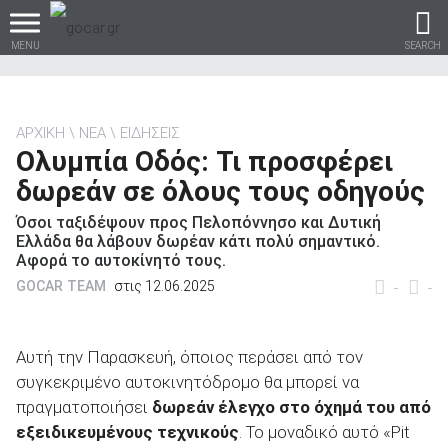
MENU
SEARCH
ΑΡΧΙΚΗ
ΝΕΑ
ΕΙΔΗΣΕΙΣ
Ολυμπία Οδός: Τι προσφέρει
Βρες τα πάντα για το
δωρεάν σε όλους τους οδηγούς
αυτοκίνητο!
Όσοι ταξιδέψουν προς Πελοπόννησο και Δυτική
Ελλάδα θα λάβουν δωρέαν κάτι πολύ σημαντικό.
Αφορά το αυτοκίνητό τους.
GOCAR TEAM
στις 12.06.2025
-
-
βρες το!
Αυτή την Παρασκευή, όποιος περάσει από τον
συγκεκριμένο αυτοκινητόδρομο θα μπορεί να
πραγματοποιήσει
δωρεάν έλεγχο στο όχημά του από
Καινούρια
εξειδικευμένους τεχνικούς
. Το μοναδικό αυτό «Pit