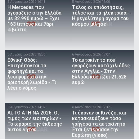
5 Αυγούστου 2026 16:41
5 Αυγούστου 2026 18:00
Η Mercedes που
Τέλος οι επιδοτήσεις,
αγοράζεις στην Ελλάδα
τέλος και τα ηλεκτρικά; -
με 32.990 ευρώ – Έχει
Η μεγαλύτερη αγορά του
163 ίππους και 7άρι
κόσμου μίλησε
κιβώτιο
5 Αυγούστου 2026 15:36
6 Αυγούστου 2026 17:07
Εθνική Οδός:
To αυτοκίνητο που
Επιτρέπονται τα
αγοράζουν κατά χιλιάδες
φορτηγά και τα
στην Αγγλία - Στην
λεωφορεία στην
Ελλάδα κοστίζει 21.528
αριστερή λωρίδα - Τι
ευρώ
λέει ο νόμος
5 Αυγούστου 2026 14:07
6 Αυγούστου 2026 12:37
AUTO ATHINA 2026: Οι
Τι έκαναν οι Κινέζοι και
τιμές των εισιτηρίων -
κατασκευάζουν τόσο
Το ωράριο της έκθεσης
γρήγορα τα αυτοκίνητα;
αυτοκινήτου
Έτσι ξεπέρασαν την
Ευρώπη (video)