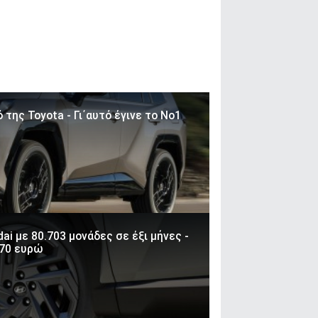
 της Toyota - Γι΄αυτό έγινε το Νο1
ai με 80.703 μονάδες σε έξι μήνες -
470 ευρώ