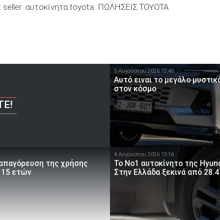
 seller
αυτοκίνητα toyota
ΠΩΛΗΣΕΙΣ TOYOTA
5 Αυγούστου 2026 13:46
Αυτό ειναι τo μεγάλο μυστικό
στον κόσμο
ΤΕ!
4 Αυγούστου 2026 13:16
 απαγόρευση της χρήσης
Το Νο1 αυτοκίνητο της Hyund
 15 ετών
Στην Ελλάδα ξεκινά από 28.