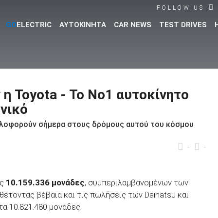
FOLLOW US
GO
ELECTRIC
ΑΥΤΟΚΙΝΗΤΑ
CAR NEWS
TEST DRIVES
Βρες τα πάντα για το αυτοκίνητο!
 η Toyota - To Νο1 αυτοκίνητο
ωνικό
λοφορούν σήμερα στους δρόμους αυτού του κόσμου
-
-
ως
10.159.336 μονάδες
, συμπεριλαμβανομένων των
θέτοντας βέβαια και τις πωλήσεις των Daihatsu και
τα 10.821.480 μονάδες.