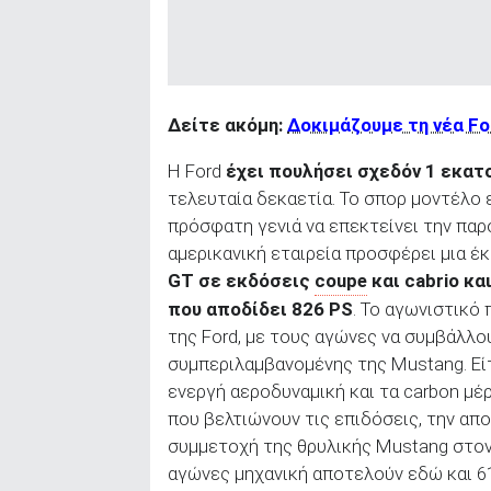
ΑΝΑΖΗΤΗΣΗ
Δείτε ακόμη:
Δοκιμάζουμε τη νέα Fo
Η Ford
έχει πουλήσει σχεδόν 1 εκατ
τελευταία δεκαετία. Το σπορ μοντέλο 
πρόσφατη γενιά να επεκτείνει την παρ
αμερικανική εταιρεία προσφέρει μια 
GT σε εκδόσεις
coupe
και cabrio κα
που αποδίδει 826 PS
. Το αγωνιστικό
της Ford, με τους αγώνες να συμβάλλ
συμπεριλαμβανομένης της Mustang. Εί
ενεργή αεροδυναμική και τα carbon μέ
που βελτιώνουν τις επιδόσεις, την απ
συμμετοχή της θρυλικής Mustang στον
αγώνες μηχανική αποτελούν εδώ και 6