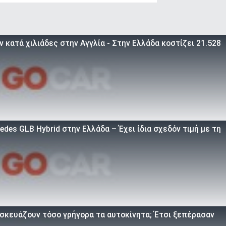
 κατά χιλιάδες στην Αγγλία - Στην Ελλάδα κοστίζει 21.528
des GLB Hybrid στην Ελλάδα – Έχει ίδια σχεδόν τιμή με τη
τασκευάζουν τόσο γρήγορα τα αυτοκίνητα; Έτσι ξεπέρασαν