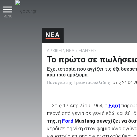
MENU
ΝΕΑ
ΑΡΧΙΚΗ
ΝΕΑ
ΕΙΔΗΣΕΙΣ
Το πρώτο σε πωλήσεις
Έχει ιστορία που αγγίζει τις έξι δεκαε
κάμπριο αμάξωμα.
βρες το!
Παναγιώτης Τριανταφυλλίδης
στις 24.04.
Στις 17 Απριλίου 1964, η
Ford
παρουσ
περνά από γενιά σε γενιά εδώ και έξι 
Καινούρια
της, η
Ford
Mustang συνεχίζει να δι
κέρδισε τη νίκη στον φημισμένο αγώνα
γνωστούς επίσης αγωνιστικούς θεσμούς