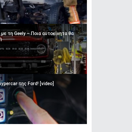
με τη Geely – Ποια αυτοκίνητα θα
η
ypercar της Ford! [video]