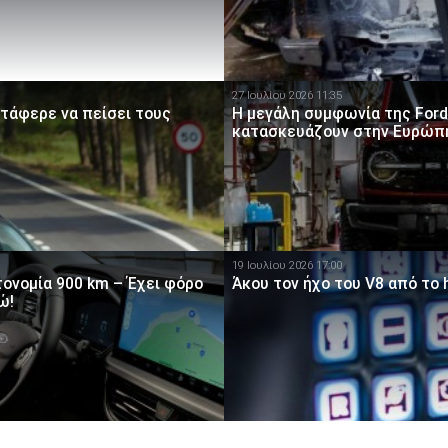
27 Ιουλίου 2026 11:35
ατάφερε να πείσει τους
Η μεγάλη συμφωνία της Ford 
κατασκευάζουν στην Ευρώπ
19 Ιουλίου 2026 17:00
ονομία 900 km – Έχει φόρο
Άκου τον ήχο του V8 από το h
ώ!