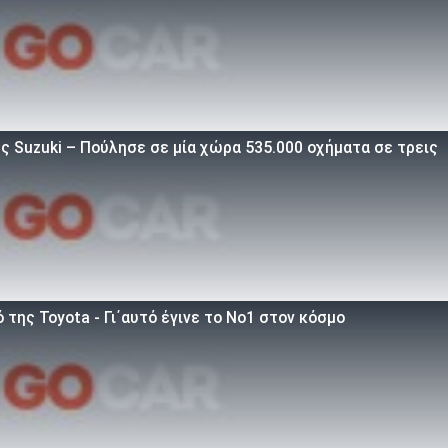
ς Suzuki – Πούλησε σε μία χώρα 535.000 οχήματα σε τρεις
 της Toyota - Γι΄αυτό έγινε το Νο1 στον κόσμο