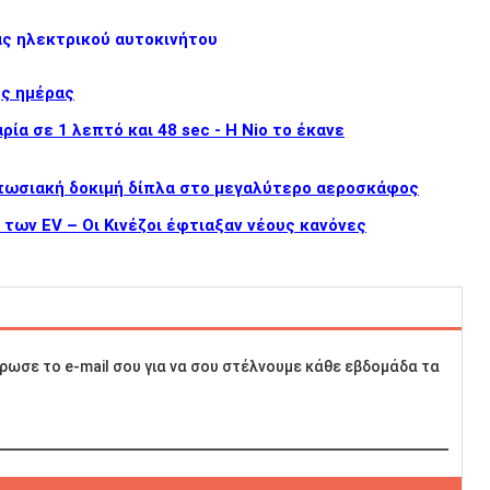
άς ηλεκτρικού αυτοκινήτου
ης ημέρας
ία σε 1 λεπτό και 48 sec - Η Nio το έκανε
υπωσιακή δοκιμή δίπλα στο μεγαλύτερο αεροσκάφος
ς των EV – Οι Κινέζοι έφτιαξαν νέους κανόνες
ρωσε το e-mail σου για να σου στέλνουμε κάθε εβδομάδα τα