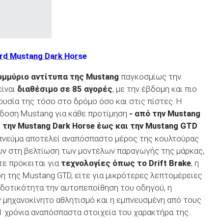
rd Mustang Dark Horse
ομμύριο αντίτυπα της Mustang
παγκοσμίως την
είναι
διαθέσιμο σε 85 αγορές
, με την έβδομη και πιο
ουσία της τόσο στο δρόμο όσο και στις πίστες. Η
έκδοση Mustang για κάθε προτίμηση
- από την Mustang
ι την Mustang Dark Horse έως και την Mustang GTD
 πνεύμα αποτελεί αναπόσπαστο μέρος της κουλτούρας
ουν στη βελτίωση των μοντέλων παραγωγής της μάρκας,
τε πρόκειται για
τεχνολογίες όπως το Drift Brake
, η
ρη της Mustang GTD, είτε για μικρότερες λεπτομέρειες
οδοτικότητα την αυτοπεποίθηση του οδηγού, η
 μηχανοκίνητο αθλητισμό και η εμπνευσμένη από τους
1 χρόνια αναπόσπαστα στοιχεία του χαρακτήρα της.