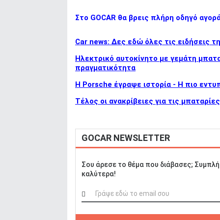
Στο GOCAR θα βρεις πλήρη οδηγό αγορ
Car news: Δες εδώ όλες τις ειδήσεις τ
Ηλεκτρικό αυτοκίνητο με γεμάτη μπαταρ
πραγματικότητα
H Porsche έγραψε ιστορία - H πιο εντ
Τέλος οι ανακρίβειες για τις μπαταρίε
GOCAR NEWSLETTER
Σου άρεσε το θέμα που διάβασες; Συμπλή
καλύτερα!