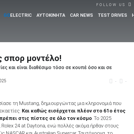
FOLLOW US
GO
ELECTRIC
ΑΥΤΟΚΙΝΗΤΑ
CAR NEWS
TEST DRIVES
Βρες τα πάντα για το αυτοκίνητο!
 σπορ μοντέλο!
τίες και είναι διαθέσιμο τόσο σε κουπέ όσο και σε
2025
-
-
ίασε τη Mustang, δημιουργώντας μια κληρονομιά που
δεκαετίες.
Και καθώς εισέρχεται πλέον στο 61ο έτος
απρέπει στις πίστες σε όλο τον κόσμο
. Το 2025
 Rolex 24 at Daytona, ενώ πολλές ακόμα ήρθαν στους
 NASCAR και Australian Supercar. Ταυτόχρονα, το