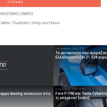
ΕΓΓΡΑΦΗ
 MUSTANG CABRIO
Cabrio
Πωλήσεις σπορ μοντέλων
6 Αυγούστου 2026 17:07
To αυτοκίνητο που αγοράζουν
Ελλάδα κοστίζει 21.528 ευρ
ΤΕ!
2 Αυγούστου 2026 15:00
ραμμα leasing συσκευών στις
Ford F-150 και Tesla Cybert
τι απέμεινε! [video]