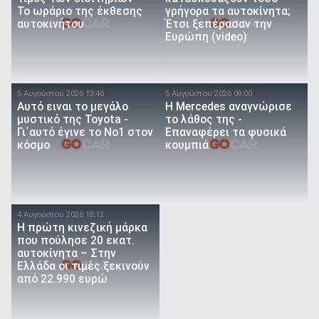
Το ωράριο της έκθεσης
γρήγορα τα αυτοκίνητα;
αυτοκινήτου
Έτσι ξεπέρασαν την
Ευρώπη (video)
5 Αυγούστου 2026 13:46
5 Αυγούστου 2026 09:00
Αυτό ειναι τo μεγάλο
Η Mercedes αναγνώρισε
μυστικό της Toyota -
το λάθος της -
Γι΄αυτό έγινε το Νο1 στον
Επαναφέρει τα φυσικά
κόσμο
κουμπιά
4 Αυγούστου 2026 18:12
Η πρώτη κινεζική μάρκα
που πούλησε 20 εκατ.
αυτοκίνητα – Στην
Ελλάδα οι τιμές ξεκινούν
από 22.990 ευρώ