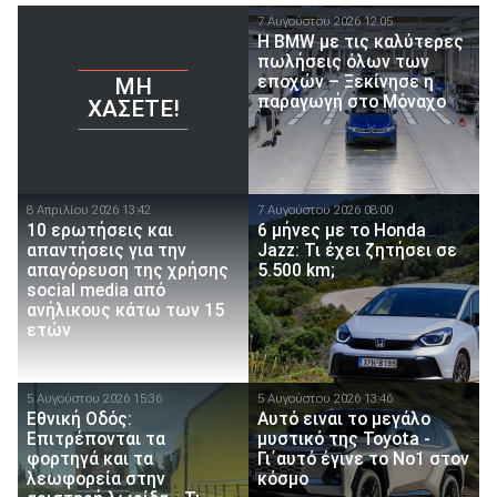
7 Αυγούστου 2026 12:05
Η BMW με τις καλύτερες
πωλήσεις όλων των
εποχών – Ξεκίνησε η
ΜΗ
παραγωγή στο Μόναχο
ΧΆΣΕΤΕ!
8 Απριλίου 2026 13:42
7 Αυγούστου 2026 08:00
10 ερωτήσεις και
6 μήνες με το Honda
απαντήσεις για την
Jazz: Τι έχει ζητήσει σε
απαγόρευση της χρήσης
5.500 km;
social media από
ανήλικους κάτω των 15
ετών
5 Αυγούστου 2026 15:36
5 Αυγούστου 2026 13:46
Εθνική Οδός:
Αυτό ειναι τo μεγάλο
Επιτρέπονται τα
μυστικό της Toyota -
φορτηγά και τα
Γι΄αυτό έγινε το Νο1 στον
λεωφορεία στην
κόσμο