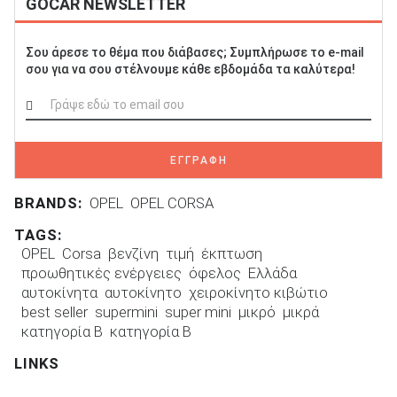
GOCAR NEWSLETTER
Σου άρεσε το θέμα που διάβασες; Συμπλήρωσε το e-mail
σου για να σου στέλνουμε κάθε εβδομάδα τα καλύτερα!
ΕΓΓΡΑΦΗ
BRANDS:
OPEL
OPEL CORSA
TAGS:
OPEL
Corsa
βενζίνη
τιμή
έκπτωση
προωθητικές ενέργειες
όφελος
Ελλάδα
αυτοκίνητα
αυτοκίνητο
χειροκίνητο κιβώτιο
best seller
supermini
super mini
μικρό
μικρά
κατηγορία B
κατηγορία Β
LINKS