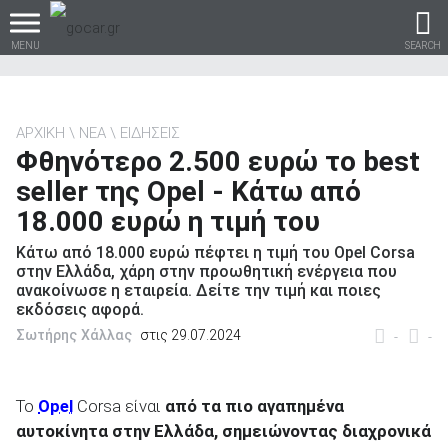
MENU
SEARCH
ΑΡΧΙΚΗ
ΝΕΑ
ΕΙΔΗΣΕΙΣ
Φθηνότερο 2.500 ευρώ το best
Βρες τα πάντα για το
seller της Opel - Κάτω από
αυτοκίνητο!
18.000 ευρώ η τιμή του
Κάτω από 18.000 ευρώ πέφτει η τιμή του Opel Corsa
στην Ελλάδα, χάρη στην προωθητική ενέργεια που
ανακοίνωσε η εταιρεία. Δείτε την τιμή και ποιες
βρες το!
εκδόσεις αφορά.
Σωτήρης Χάλλας
στις 29.07.2024
-
-
Το
Opel
Corsa είναι
από τα πιο αγαπημένα
Καινούρια
αυτοκίνητα στην Ελλάδα, σημειώνοντας διαχρονικά