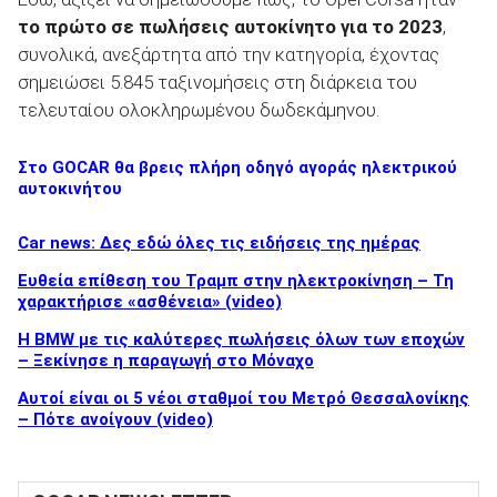
το πρώτο σε πωλήσεις αυτοκίνητο για το 2023
,
συνολικά, ανεξάρτητα από την κατηγορία, έχοντας
σημειώσει 5.845 ταξινομήσεις στη διάρκεια του
τελευταίου ολοκληρωμένου δωδεκάμηνου.
Στο GOCAR θα βρεις πλήρη οδηγό αγοράς ηλεκτρικού
αυτοκινήτου
Car news: Δες εδώ όλες τις ειδήσεις της ημέρας
Ευθεία επίθεση του Τραμπ στην ηλεκτροκίνηση – Τη
χαρακτήρισε «ασθένεια» (video)
Η BMW με τις καλύτερες πωλήσεις όλων των εποχών
– Ξεκίνησε η παραγωγή στο Μόναχο
Αυτοί είναι οι 5 νέοι σταθμοί του Μετρό Θεσσαλονίκης
– Πότε ανοίγουν (video)