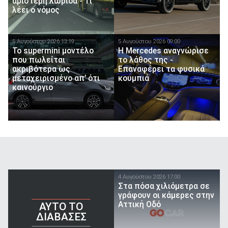
αριστερή λωρίδα - Τι
λέει ο νόμος
5 Αυγούστου 2026 13:19
5 Αυγούστου 2026 09:00
Το supermini μοντέλο
Η Mercedes αναγνώρισε
που πωλείται
το λάθος της -
ακριβότερα ως
Επαναφέρει τα φυσικά
μεταχειρισμένο απ’ ότι
κουμπιά
καινούργιο
4 Αυγούστου 2026 17:00
Στα πόσα χιλιόμετρα σε
γράφουν οι κάμερες στην
Αττική Οδό
AYTO TO
ΔΙΑΒΑΣΕΣ