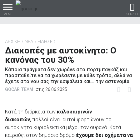
MENU
SEARCH
ΑΡΧΙΚΗ
ΝΕΑ
ΕΙΔΗΣΕΙΣ
Διακοπές με αυτοκίνητο: Ο
Βρες τα πάντα για το
κανόνας του 30%
αυτοκίνητο!
Κάποια πράγματα δεν χωράνε στο πορτμπαγκάζ και
προσπαθείτε να τα χωρέσετε με κάθε τρόπο, αλλά να
έχετε στο νου σας την ασφάλεια και... την αστυνομία.
GOCAR TEAM
στις 26.06.2025
-
-
βρες το!
Κατά τη διάρκεια των
καλοκαιρινών
διακοπών,
πολλοί είναι αυτοί φορτώνουν το
αυτοκίνητο κυριολεκτικά μέχρι τον ουρανό. Κατά
Καινούρια
καιρούς, στον δημόσιο δρόμο
έχουμε δει οχήματα να