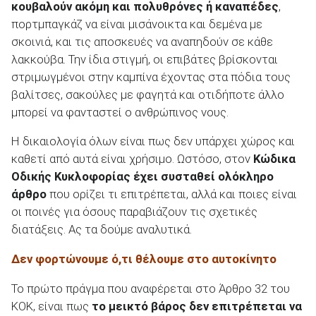
κουβαλούν ακόμη και πολυθρόνες ή καναπέδες
,
πορτμπαγκάζ να είναι μισάνοικτα και δεμένα με
σκοινιά, και τις αποσκευές να αναπηδούν σε κάθε
λακκούβα. Την ίδια στιγμή, οι επιβάτες βρίσκονται
στριμωγμένοι στην καμπίνα έχοντας στα πόδια τους
ΑΝΑΖΗΤΗΣΗ
βαλίτσες, σακούλες με φαγητά και οτιδήποτε άλλο
μπορεί να φανταστεί ο ανθρώπινος νους.
Μεταχειρισμένα
Η δικαιολογία όλων είναι πως δεν υπάρχει χώρος και
καθετί από αυτά είναι χρήσιμο. Ωστόσο, στον
Κώδικα
Οδικής Κυκλοφορίας έχει συσταθεί ολόκληρο
άρθρο
που ορίζει τι επιτρέπεται, αλλά και ποιες είναι
οι ποινές για όσους παραβιάζουν τις σχετικές
ΑΝΑΖΗΤΗΣΗ
διατάξεις. Ας τα δούμε αναλυτικά.
Δεν φορτώνουμε ό,τι θέλουμε στο αυτοκίνητο
Επιχειρήσεις
Το πρώτο πράγμα που αναφέρεται στο Άρθρο 32 του
ΚΟΚ, είναι πως
το μεικτό βάρος δεν επιτρέπεται να