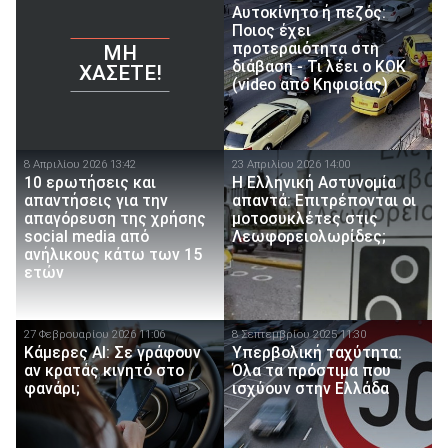
Αυτοκίνητο ή πεζός:
Ποιος έχει
προτεραιότητα στη
ΜΗ
διάβαση - Τι λέει ο ΚΟΚ
ΧΆΣΕΤΕ!
(video από Κηφισίας)
8 Απριλίου 2026 13:42
23 Απριλίου 2026 14:00
10 ερωτήσεις και
Η Ελληνική Αστυνομία
απαντήσεις για την
απαντά: Επιτρέπονται οι
απαγόρευση της χρήσης
μοτοσυκλέτες στις
social media από
Λεωφορειολωρίδες;
ανήλικους κάτω των 15
ετών
27 Φεβρουαρίου 2026 11:06
8 Σεπτεμβρίου 2025 11:30
Κάμερες AI: Σε γράφουν
Υπερβολική ταχύτητα:
αν κρατάς κινητό στο
Όλα τα πρόστιμα που
φανάρι;
ισχύουν στην Ελλάδα