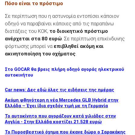
Πόσο είναι το πρόστιμο
Σε περίπτωση που η αστυνομία εντοπίσει κάποιον
οδηγό να παραβαίνει κάποιες από τις παραπάνω
διατάξεις του ΚΟΚ,
το διοικητικό πρόστιμο
ανέρχεται στα 80 ευρώ
. Σε περίπτωση επικίνδυνης
φόρτωσης μπορεί να
επιβληθεί ακόμη και
ακινητοποίηση του οχήματος
.
Στο GOCAR θα βρεις πλήρη οδηγό αγοράς ηλεκτρικού
αυτοκινήτου
Car news: Δες εδώ όλες τις ειδήσεις της ημέρας
Ακόμη φθηνότερη η νέα Mercedes GLB Hybrid στην
Ελλάδα – Έχει ίδια σχεδόν τιμή με τη Γερμανία
To αυτοκίνητο που αγοράζουν κατά χιλιάδες στην
Αγγλία - Στην Ελλάδα κοστίζει 21.528 ευρώ
Το Πυροσβεστικό όχημα που έκανε δώρο ο Σαρακάκης