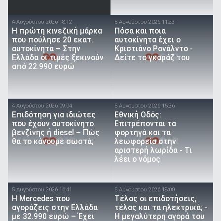
4 Αυγούστου 2026 18:12
5 Αυγούστου 2026 11:23
Η πρώτη κινεζική μάρκα
Πόσα και ποια
που πούλησε 20 εκατ.
αυτοκίνητα έχει ο
αυτοκίνητα – Στην
Κριστιάνο Ρονάλντο -
Ελλάδα οι τιμές ξεκινούν
Δείτε το γκαράζ του
από 22.990 ευρώ
4 Αυγούστου 2026 09:04
5 Αυγούστου 2026 15:36
Επιδότηση για ιδιώτες
Εθνική Οδός:
που έχουν αυτοκίνητο
Επιτρέπονται τα
βενζίνης ή diesel – Πώς
φορτηγά και τα
θα το κάνουμε σωστά;
λεωφορεία στην
αριστερή λωρίδα - Τι
λέει ο νόμος
5 Αυγούστου 2026 16:41
5 Αυγούστου 2026 18:00
Η Mercedes που
Τέλος οι επιδοτήσεις,
αγοράζεις στην Ελλάδα
τέλος και τα ηλεκτρικά; -
με 32.990 ευρώ – Έχει
Η μεγαλύτερη αγορά του