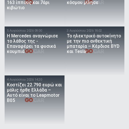
163 ίππους και 7άρι
κόσμου μίλησε
κιβώτιο
5 Αυγούστου 2026 09:00
3 Αυγούστου 2026 18:02
Η Mercedes αναγνώρισε
Το ηλεκτρικό αυτοκίνητο
το λάθος της -
με την πιο ανθεκτική
Επαναφέρει τα φυσικά
μπαταρία – Κέρδισε BYD
κουμπιά
και Tesla
4 Αυγούστου 2026 14:20
Κοστίζει 22.790 ευρώ και
μόλις ήρθε Ελλάδα –
Αυτό είναι το Leapmotor
B05