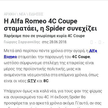
ΑΡΧΙΚΗ
ΝΕΑ
ΕΙΔΗΣΕΙΣ
H Alfa Romeo 4C Coupe
σταματάει, η Spider συνεχίζει
ΑΝΑΖΗΤΗΣΗ
Χαρήκαμε που σε γνωρίσαμε κυρία 4C Coupe
Μεταχειρισμένα
Γιώργος Σαργιαννίδης
στις 28.06.2018
-
-
Μετά από περίπου πέντε χρόνια στην αγορά, η
Alfa
Romeo
σταματάει την παραγωγή του
4C Coupe
,
ωστόσο σύμφωνα με στελέχη της εταιρείας είναι
μέρος της προϊοντικής πολιτικής, μιας και
αναμένονται νέα μοντέλα στα επόμενα χρόνια, όπως
ΑΝΑΖΗΤΗΣΗ
είναι οι νέες
GTV
και
8C
.
Επιχειρήσεις
Υπάρχουν όμως και καλά νέα, για τους φαν της φίρμας
και συγκεκριμένα του 4C. Η έκδοση Spider θα
προσφέρεται για αρκετά χρόνια ακόμα. Γι’αυτό, αν σας