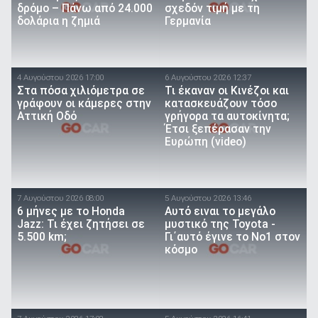
δρόμο – Πάνω από 24.000
σχεδόν τιμή με τη
δολάρια η ζημιά
Γερμανία
4 Αυγούστου 2026 17:00
6 Αυγούστου 2026 12:37
Στα πόσα χιλιόμετρα σε
Τι έκαναν οι Κινέζοι και
γράφουν οι κάμερες στην
κατασκευάζουν τόσο
Αττική Οδό
γρήγορα τα αυτοκίνητα;
Έτσι ξεπέρασαν την
Ευρώπη (video)
7 Αυγούστου 2026 08:00
5 Αυγούστου 2026 13:46
6 μήνες με το Honda
Αυτό ειναι τo μεγάλο
Jazz: Τι έχει ζητήσει σε
μυστικό της Toyota -
5.500 km;
Γι΄αυτό έγινε το Νο1 στον
κόσμο