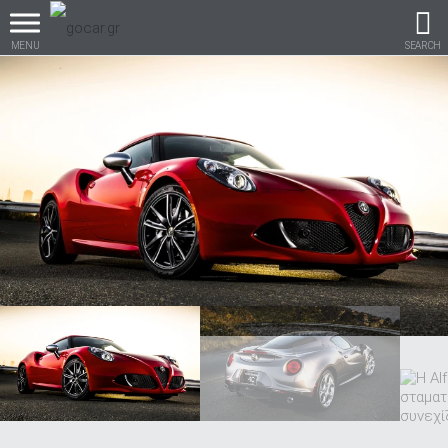
MENU
SEARCH
Βρες τα πάντα για το
αυτοκίνητο!
βρες το!
Καινούρια