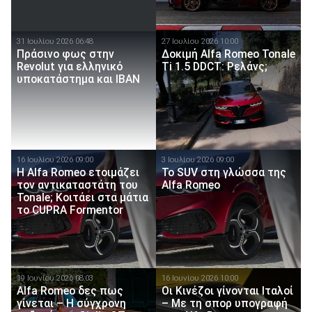
31 Ιουλίου 2026 06:48
27 Ιουλίου 2026 10:00
Πράσινο φως στην
Δοκιμή Alfa Romeo Tonale
Revolut για ελληνικό
Ti 1.5 DDCT: Ρελάνς;
υποκατάστημα και IBAN
16 Ιουλίου 2026 09:00
3 Ιουλίου 2026 09:00
Η Alfa Romeo ετοιμάζει
To SUV στη γλώσσα της
τον αντικαταστάτη του
Alfa Romeo
Tonale; Κοιτάει στα μάτια
το CUPRA Formentor
19 Ιουνίου 2026 08:03
16 Ιουνίου 2026 10:00
Alfa Romeo δες πως
Οι Κινέζοι γίνονται Ιταλοί
γίνεται – Η σύγχρονη
– Με τη σπορ υπογραφή