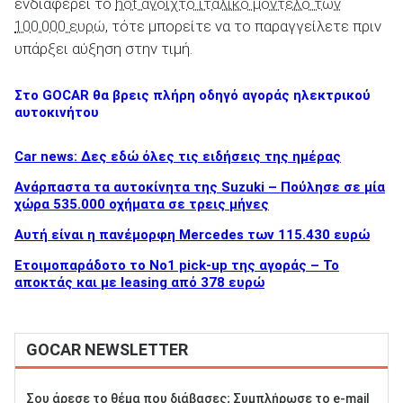
ενδιαφέρει το
hot ανοιχτό ιταλικό μοντέλο των
100.000 ευρώ
, τότε μπορείτε να το παραγγείλετε πριν
υπάρξει αύξηση στην τιμή.
ΑΝΑΖΗΤΗΣΗ
Στο GOCAR θα βρεις πλήρη οδηγό αγοράς ηλεκτρικού
αυτοκινήτου
Car news: Δες εδώ όλες τις ειδήσεις της ημέρας
Ανάρπαστα τα αυτοκίνητα της Suzuki – Πούλησε σε μία
χώρα 535.000 οχήματα σε τρεις μήνες
Αυτή είναι η πανέμορφη Mercedes των 115.430 ευρώ
Ετοιμοπαράδοτο το Νο1 pick-up της αγοράς – Το
αποκτάς και με leasing από 378 ευρώ
GOCAR NEWSLETTER
Σου άρεσε το θέμα που διάβασες; Συμπλήρωσε το e-mail