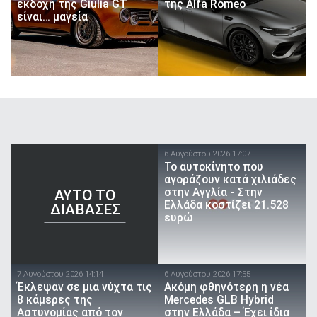
εκδοχή της Giulia GT
της Alfa Romeo
είναι… μαγεία
6 Αυγούστου 2026 17:07
To αυτοκίνητο που
αγοράζουν κατά χιλιάδες
στην Αγγλία - Στην
AYTO TO
Ελλάδα κοστίζει 21.528
ΔΙΑΒΑΣΕΣ
ευρώ
7 Αυγούστου 2026 14:14
6 Αυγούστου 2026 17:55
Έκλεψαν σε μια νύχτα τις
Ακόμη φθηνότερη η νέα
8 κάμερες της
Mercedes GLB Hybrid
Αστυνομίας από τον
στην Ελλάδα – Έχει ίδια